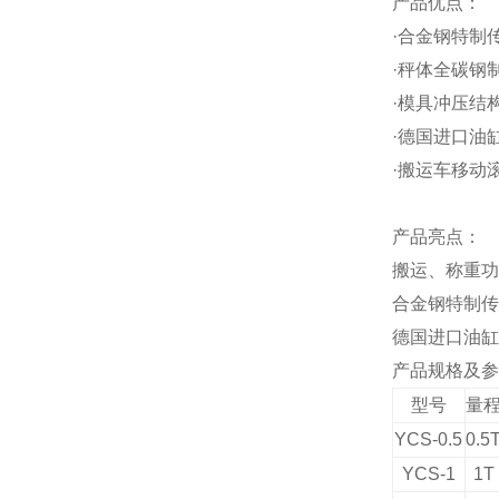
产品优点：
·合金钢特制
·秤体全碳钢
·模具冲压结
·德国进口油
·搬运车移动
产品亮点：
搬运、称重功
合金钢特制传
德国进口油缸
产品规格及参
型号
量
YCS-0.5
0.5
YCS-1
1T