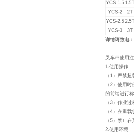
YCS-1.5
1.5
YCS-2
2T
YCS-2.5
2.5
YCS-3
3T
详情请致电：
叉车秤使用注
1.使用操作
（
1
）严禁超
（
2
）使用时
的前端进行称
（
3
）作业过
（
4
）在重载
（
5
）禁止在
2.使用环境