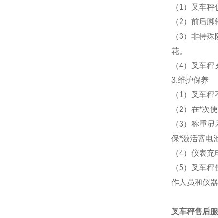
（
1
）叉车秤
（
2
）前后脚
（
3
）非特殊
花。
（
4
）叉车秤
3.维护保养
（
1
）叉车秤
（
2
）在*次
（
3
）称重显
保*激活蓄电
（
4
）仪表充
（
5
）叉车秤
作人员和仪器
叉车秤售