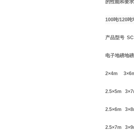
的性能和要求
100
吨
/120
吨
产品型号
SCS
电子地磅地磅
2
×
4m 3
×
6
2.5
×
5m 3
×
7
2.5
×
6m 3
×
8
2.5
×
7m 3
×
9