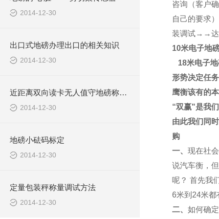
咨询（客户确
2014-12-30
自己的要求）
装调试→→达
出口式地磅办理出口的相关知识
10米电子地
2014-12-30
18米电子地
形势决定任务
鹰衡该有的本
近距离双向读卡无人值守地磅称重系统报价清单
“
双赢
"
是我们
2014-12-30
由此我们同时
购
地磅小砝码标定
一、
现在社会
2014-12-30
说
汽车衡
，但
呢？
首先我
定量包装秤称量调试方法
6
米到
24
米都
2014-12-30
二、
如何确定