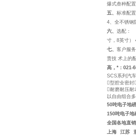
爆式叁种配置
五、
标准配置
4
、全不锈钢
六、
选配：
寸，
8
英寸
） 
七、
客户服务
责技
术上的
高
，*：
021-
6
SCS
系列
汽
型腔全密封
耐磨耐压耐
以自由组合多
50吨电子地
150吨电子地
全国各地直销
上海
江苏