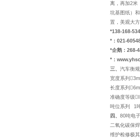
离，再加
2
米
坑基图纸）和
置，美观大方
*
138-168-53
*：
021-
6054
*企鹅：
268-4
*：
www.yhs
三、
汽车衡
规
宽度系列
3m
长度系列
6m
准确度等级
I
吨位系列
1
四、
80
吨电
二氧化碳保焊
维护检修极其