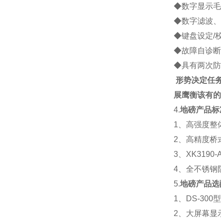
◆数字显示毛
◆数字滤波、
◆键盘设定/
◆故障自诊断
◆具有两次防
形势决定任
展
鹰衡该有的
4.
地磅产品标
1、高强度整
2、高精度桥
3、XK319
4、全不锈钢防
5.
地磅产品选
1、DS-30
2、大屏幕显