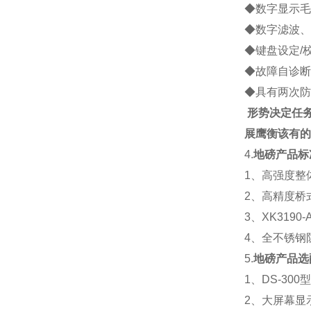
◆数字显示毛
◆数字滤波、
◆键盘设定/
◆故障自诊断
◆具有两次防
形势决定任
展
鹰衡该有的
4.
地磅产品标
1、高强度整
2、高精度桥
3、XK319
4、全不锈钢防
5.
地磅产品选
1、DS-30
2、大屏幕显