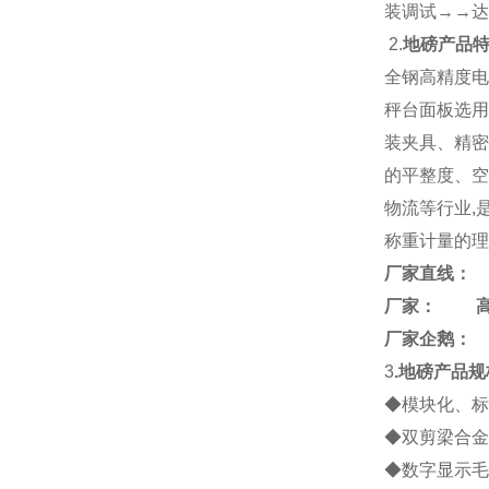
装调试→→达
2.
地磅产品
全钢高精度电
秤台面板选用
装夹具、精密
的平整度、空
物流等行业,
称重计量的理
厂家直线：
厂家： 
厂家企鹅：
3
.地磅产品规
◆模块化、标
◆双剪梁合金
◆数字显示毛