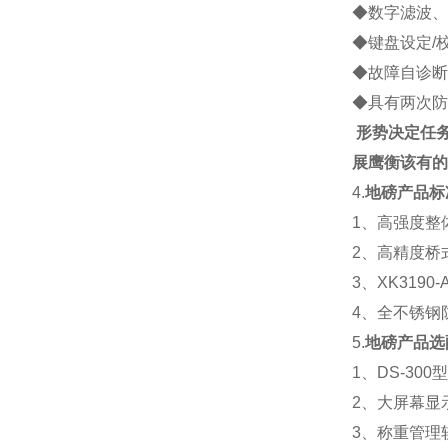
◆数字滤波、
◆键盘设定/
◆故障自诊断
◆具有两次防
形势决定任
展
鹰衡该有的
4.
地磅产品标
1、高强度整
2、高精度桥
3、XK319
4、全不锈钢防
5.
地磅产品选
1、DS-30
2、大屏幕显
3、称重管理