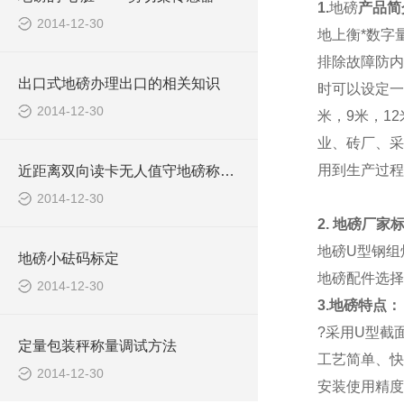
1.
地磅
产品简
2014-12-30
地上衡*数字
排除故障防内
出口式地磅办理出口的相关知识
时可以设定一
2014-12-30
米，9米，1
业、砖厂、采
用到生产过程
近距离双向读卡无人值守地磅称重系统报价清单
2014-12-30
2.
地磅厂家
地磅
U型钢组
地磅小砝码标定
地磅配件选择
2014-12-30
3.地磅特点：
?采用U型截
定量包装秤称量调试方法
工艺简单、快
2014-12-30
安装使用精度