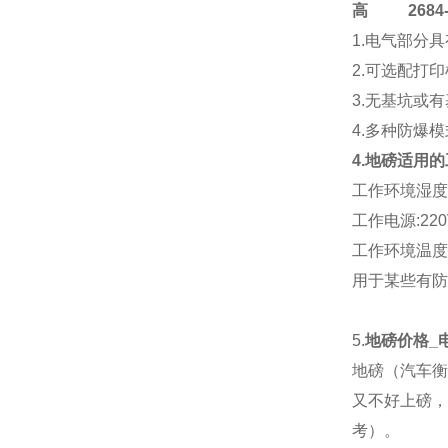
高
2684-4
1.电气部分
2.可选配打
3.无基坑或
4.多种防爆
4.地磅适用
工作环境湿度:
工作电源:220V
工作环境温度:传
用于某些有防
5.
地磅价格_
地磅（汽车衡
又不好上磅，
考）。