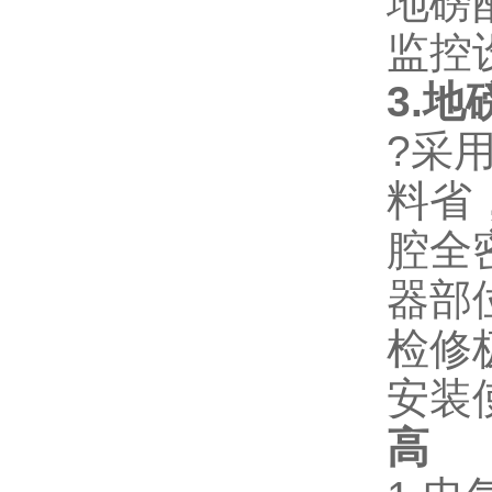
地磅
监控
3.
?采
料省
腔全
器部
检修
安装
高
2