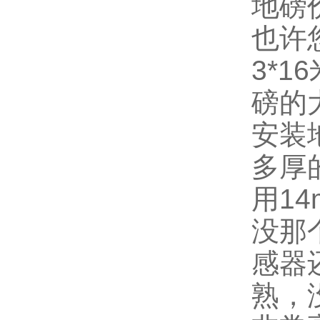
地磅
也许
3*
磅的
安装
多厚
用1
没那
感器
熟，