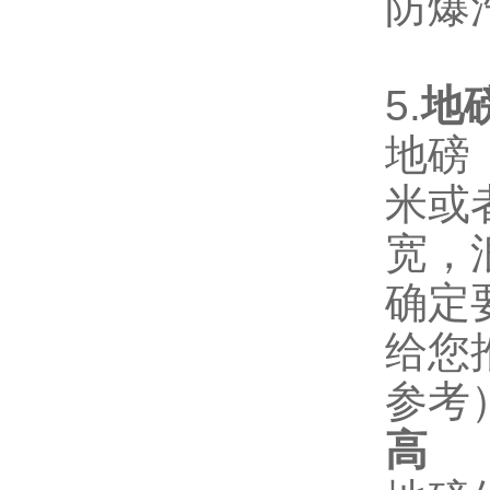
防爆
5.
地
地磅
米或
宽，
确定
给您
参考
高
2