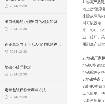
1.
地磅
产品简
2014-12-30
地上衡*数字
排除故障防内
出口式地磅办理出口的相关知识
时可以设定一
2014-12-30
米，9米，1
业、砖厂、采
用到生产过程
近距离双向读卡无人值守地磅称重系统报价清单
2014-12-30
2.
地磅厂家
地磅
U型钢组
地磅小砝码标定
地磅配件选择
2014-12-30
3.地磅特点：
?采用U型截
定量包装秤称量调试方法
工艺简单、快
2014-12-30
安装使用精度