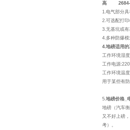
高
2684-4
1.电气部分
2.可选配打
3.无基坑或
4.多种防爆
4.地磅适用
工作环境湿度:
工作电源:220V
工作环境温度:传
用于某些有防
5.
地磅价格_
地磅（汽车衡
又不好上磅，
考）。