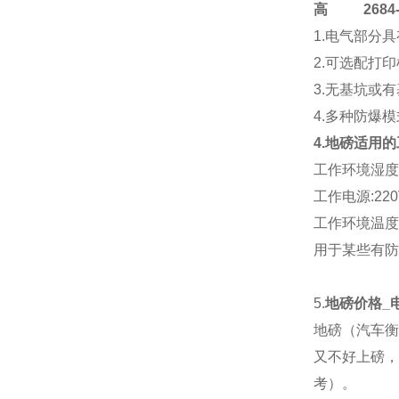
高
2684-4
1.电气部分
2.可选配打
3.无基坑或
4.多种防爆
4.地磅适用
工作环境湿度:
工作电源:220V
工作环境温度:传
用于某些有防
5.
地磅价格_
地磅（汽车衡
又不好上磅，
考）。