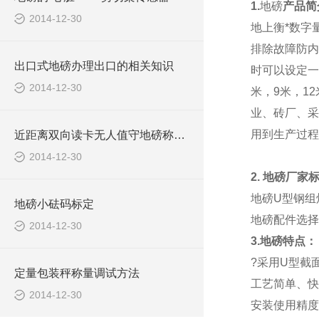
1.
地磅
产品简
2014-12-30
地上衡*数字
排除故障防内
出口式地磅办理出口的相关知识
时可以设定一
2014-12-30
米，9米，1
业、砖厂、采
用到生产过程
近距离双向读卡无人值守地磅称重系统报价清单
2014-12-30
2.
地磅厂家
地磅
U型钢组
地磅小砝码标定
地磅配件选择
2014-12-30
3.地磅特点：
?采用U型截
定量包装秤称量调试方法
工艺简单、快
2014-12-30
安装使用精度