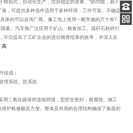
于模拟式，自动化生产，优异稳定的质量、*的功能，易于
扩展，可提供多种选件适用于多种环境，工作可靠。不确定
客服
，具体的可以咨询厂商。像工地上使用一般常做的尺寸有7
电话
要因素。
汽车衡
广泛应用于矿山、粮食加工、煤矸石粉碎行
扫码
加微信
，不仅提高了工矿企业的进出物资结算的效率，并深入应
。
高
件组成；
管理系统、防系统
采用二氧化碳保焊连续焊缝，型腔全密封，耐腐蚀。施工
装维护检修极其方便。整体及布局的合理结构确保了衡器的