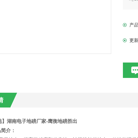
梁是
高
产
更
情
选】湖南电子地磅厂家-鹰衡地磅胜出
品简介：