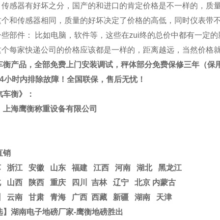
器：传感器有好坏之分，国产的和进口的肯定价格是不一样的，质
：这个和传感器相同，质量的好坏决定了价格的高低，同时仪表带
一些部件： 比如电脑，软件等，这些在zui终的总价中都有一定
：这个每家快递公司的价格应该都是一样的，距离越远，当然价格
车衡
产品，全部免费上门安装调试，秤体部分免费保修三年（保用
24小时内排除故障！全国联保，售后无忧！
汽车衡
》：
：上海鹰衡称重设备有限公司
直销
苏
浙江
安徽 山东 福建 江西 河南 湖北 黑龙江
 山西 陕西 重庆 四川 吉林 辽宁 北京 内蒙古
 云南 甘肃 青海 广西 西藏 新疆 湖南 天津
选】湖南电子地磅厂家-鹰衡地磅胜出