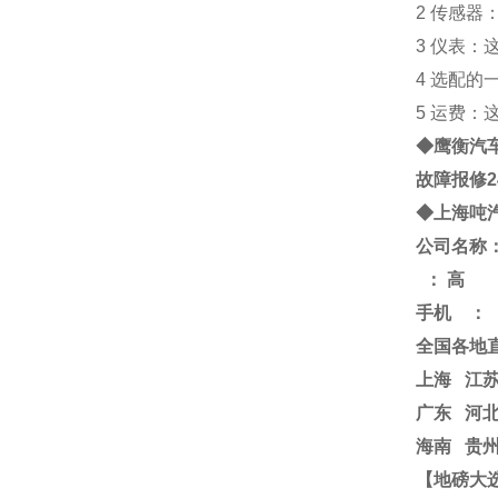
2 传感
3 仪表
4 选配的
5 运费
◆鹰衡
汽
故障报修
◆
上海
吨
公司名称
：
高
手机
：
全国各地
上海
江
广东 河北
海南 贵州
【地磅大