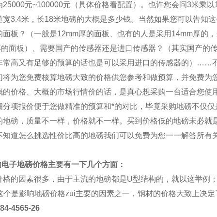
为25000元~100000元（具体价格看配置）。也许您会问3米乘
道宽3.4米，长18米地磅的大概是多少钱。当然如果您可以告知
的面板？（一般是12mm厚的面板、也有的人是采用14mm厚的
m厚的面板）、需要国产的传感器还是进口传感器？（其实国产的
非常高又有足够的预算的话也是可以采用进口的传感器的）……不
们将为您免费核算地磅大致的价格供您参考和做预算，并免费为
概的价格、大概的市场行情价的话，是真心想采购一台适合您使
细分项报价便于您做精准的预算和*的对比，毕竟采购地磅不仅仅
的地磅，质量不一样，价格就不一样。买到价格低的地磅未必就
不知道怎么挑选性价比高的地磅我们可以免费为您一一解答所有
影响电子地磅价格主要有一下几个方面：
价格的因素很多，由于主流的地磅都是U型结构的，就以这举例
 这个是影响地磅价格zui主要的因素之一，钢材的价格大致上决
4565-26