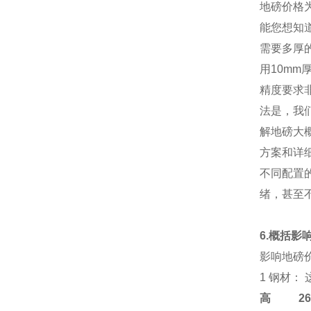
地磅价格
能您想知
需要多厚
用10m
精度要求
法是，我
解地磅大
方案和详
不同配置
绪，甚至
6.概括
影响地磅
1 钢材：
高
2684-