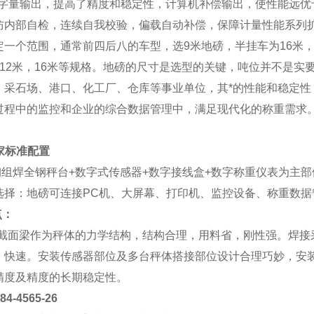
数字量输出，提高了精度和稳定性，计算机补偿输出，使性能远优
防内部自检，连续自我校验，偏载自动补偿，保障计量性能系列
定一个范围，通常前四后八的车型，选9米地磅，半挂车为16米
，12米，16米等规格。地磅的尺寸是选型的关键，吨位并不是实
、采石场、港口、化工厂、仓库等事业单位，其*的性能和稳定性
过程中的监控和企业的综合数据管理中，满足现代化的称重需求
家标准配置
钢组焊全钢秤台+数字式传感器+数字接线盒+数字称重仪表为主部
选择：地磅可连接PC机、大屏幕、打印机、监控设备、称重数据
点：
型截面梁作为秤体的力学结构，结构合理，用料省，刚性强。焊接
、快速。安装传感器部位及多台秤体搭接部位设计合理巧妙，安
精度及精度的长期稳定性。
4565-26