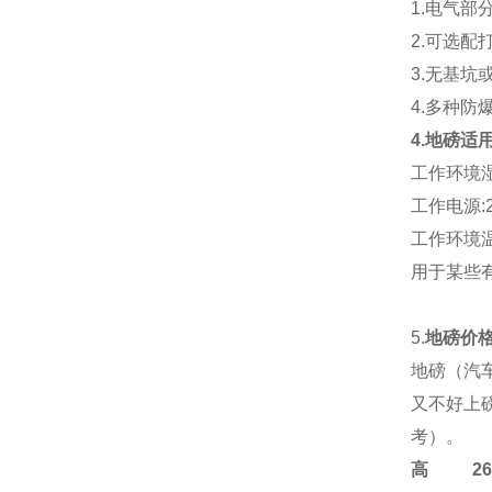
1.电气
2.可选配
3.无基
4.多种防
4.地磅
工作环境湿
工作电源:22
工作环境温度
用于某些
5.
地磅价
地磅（汽
又不好上
考）。
高
2684-