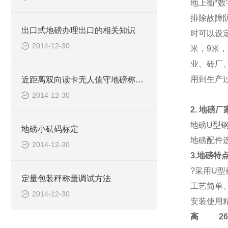
地上衡*
排除故障
出口式地磅办理出口的相关知识
时可以设
2014-12-30
米，9米
业、砖厂
用到生产
近距离双向读卡无人值守地磅称重系统报价清单
2014-12-30
2.
地磅厂
地磅
U型
地磅小砝码标定
地磅配件
2014-12-30
3.地磅特
?采用U
定量包装秤称量调试方法
工艺简单
2014-12-30
安装使用
高
2684-