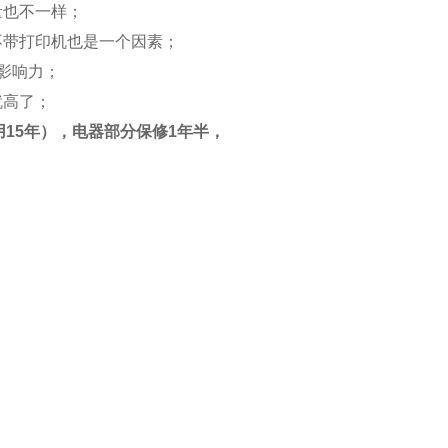
量也不一样；
不带打印机也是一个因素；
的影响力；
就高了；
15年），电器部分保修1年半，