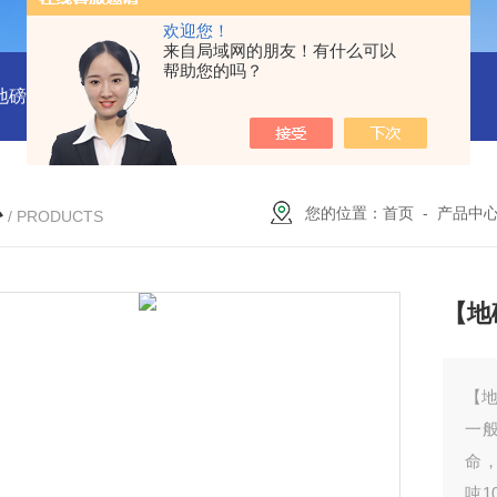
欢迎您！
来自局域网的朋友！有什么可以
帮助您的吗？
吨地磅多少钱？
SCS-18米120吨温岭装一台16米100吨地磅多少
心
您的位置：
首页
-
产品中
/ PRODUCTS
【地
【
一般
命
吨