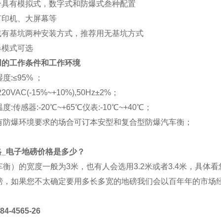
部分具有模拟式，数字式和防爆式叁种配置
打印机、大屏幕等
坑或有基坑两种安装方式，推荐用无基坑方式
爆模式可选
适用的工作条件和工作环境
度:≤95% ；
0VAC(-15%~+10%),50Hz±2%；
:传感器:-20℃~+65℃仪表:-10℃~+40℃；
有防爆环境要求的场合可订本安型和复合型防爆汽车衡；
格_电子地磅价格是多少？
车衡）的宽度一般为3米，也有人会选用3.2米或者3.4米，具
磅，如果您不太确定要用多长多宽的地磅我们会以百年年的市场
4565-26