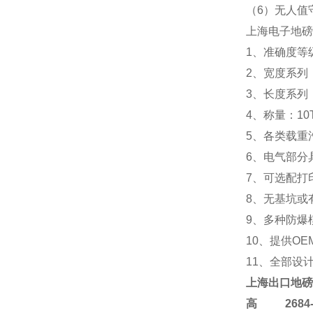
（6）无人值
上海电子地磅
1、准确度等级
2、宽度系列：2.
3、长度系列：5m 
4、称量：10T 20
5、各类载重
6、电气部分
7、可选配打
8、无基坑或
9、多种防爆
10、提供OE
11、全部设
上海
出口地磅
高
2684-4