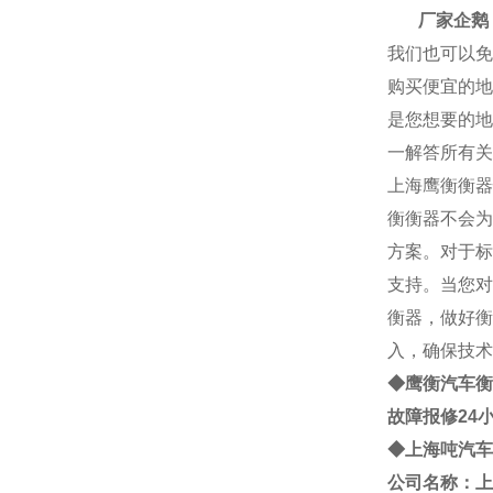
厂家企鹅： 2
我们也可以免
购买便宜的地
是您想要的地
一解答所有关
上海
鹰衡
衡器
衡
衡器不会为
方案。对于标
支持。当您对
衡器，做好衡
入，确保技术
◆鹰衡
汽车衡
故障报修24
◆
上海
吨
汽车
公司名称：上