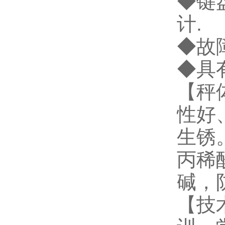
◆键
计.
◆故
◆具
【秤
性好
生锈
丙稀
碱，
【技