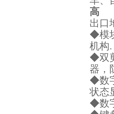
车、
高
2
出口
◆模
机构.
◆双
器，
◆数
状态
◆数