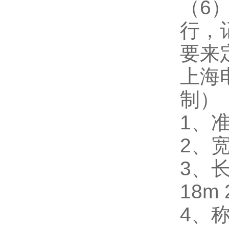
（6
行，
要来
上海
制）
1、准
2、宽
3、长
18m 
4、称量