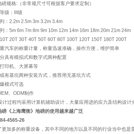
地磅规格:（非常规尺寸可根据客户要求定制）
级：III级
2.2m 2.5m 3m 3.2m 3.4m
5m 6m 7m 8m 9m 10m 12m 14m 16m 18m 20m 21m 24m
 20T 30T 40T 50T 60T 80T 100T 120T 150T 180T 200T
载重汽车的称重计量，称量迅速准确，操作方便，维护简单
部分具有模拟式和数字式两种配置
配打印机、大屏幕等
坑或有基坑两种安装方式，推荐用无基坑方式
防爆模式可选
OEM、ODM制作
部设计过程均采用计算机辅助设计，大量应用进的应力及结构设计
地磅
《上海
鹰衡
》地磅的使用越来越广泛
4565-26
了更加多的称重设备，其中不同的地方以及不同的行业当中也是