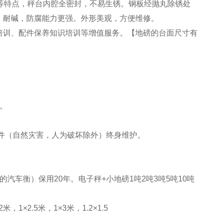
等特点，秤台内腔全密封，不易生锈。钢板经抛丸除锈处
、耐碱，防腐能力更强。外形美观，方便维修。
培训、配件保养知识培训等增值服务。【地磅的台面尺寸有
。
件（自然灾害，人为破坏除外）终身维护。
有的汽车衡）保用20年。电子秤+小地磅1吨2吨3吨5吨10吨
米，1×2.5米，1×3米，1.2×1.5