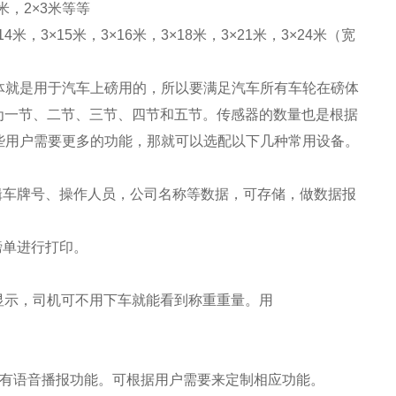
.5米，2×3米等等
4米，3×15米，3×16米，3×18米，3×21米，3×24米（宽
体就是用于汽车上磅用的，所以要满足汽车所有车轮在磅体
体分为一节、二节、三节、四节和五节。传感器的数量也是根据
些用户需要更多的功能，那就可以选配以下几种常用设备。
辑车牌号、操作人员，公司名称等数据，可存储，做数据报
磅单进行打印。
亮显示，司机可不用下车就能看到称重重量。用
，有语音播报功能。可根据用户需要来定制相应功能。