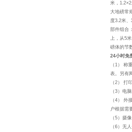
米，1.2×2
大地磅常规尺
度3.2米
部件组合
上，从5
磅体的节
24小时免
（1） 
表。另有
（2） 
（3）电脑
（4） 
户根据需
（5）摄
（6）无