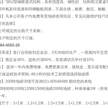
构】*的U型钢桥梁式结构，具有强度高、钢性好、结构简洁紧凑
用环氧富锌底漆和丙稀酸船用漆，不易生锈，耐磨、耐压、耐酸
训】凡本公司客户均免费享受地磅使用培训，常见问题维护技巧
可供选择】
照公司规定的台面尺寸采购；
照客户制定的尺寸订做。
4565-26
理承诺】签订合同收到定金后，3天内组织生产，一星期内可交货
】预定金30%，提机付清60%，安装调试完毕付清10%
务】 提供一年内免费维修，免费更换仪表，接线盒，显示器等配
天候远程技术帮助; 48小时内技术工程师现场排除故障
】200吨地磅详情可咨询021-
60548488
期待您的来电
0吨80吨100吨120吨150吨地磅200吨地磅，秤体保修3年（所
一年。
寸：1×1米，1.2×1.2米，1.5×1.5米，1×1.2米，1×1.5米，1×2