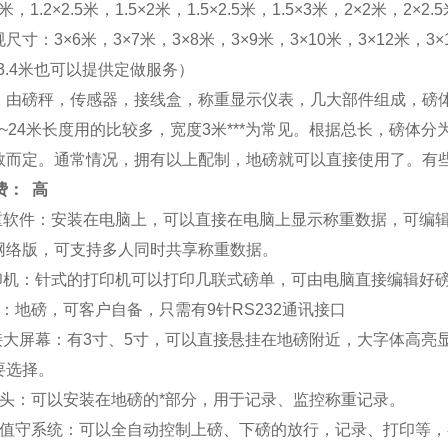
米，1.2×2.5米，1.5×2米，1.5×2.5米，1.5×3米，2×2米，2×2
寸：3×6米，3×7米，3×8米，3×9米，3×10米，3×12米，3×1
、3.4米也可以提供定做服务）
：由磅秤，传感器，接线盒，称重显示仪表，几大部件组成，磅
米~24米长度用的比较多，宽度3米***为常见。根据总长，磅
数而定。通常情况，拥有以上配制，地磅就可以直接使用了。有
费： 高
称重软件：安装在电脑上，可以直接在电脑上显示称重数据，可编
网络版，可支持多人同时共享称重数据。
打印机：针式的打印机可以打印几联式磅单，可由电脑直接编辑好
：地磅，可客户自备，只需有9针RS232通讯接口
外接大屏幕：有3寸、5寸，可以直接悬挂在地磅附近，大字体高
要选择。
像头：可以安装在地磅的*部分，用于记录、监控称重记录。
人值守系统：可以全自动控制上磅、下磅的放行，记录、打印等