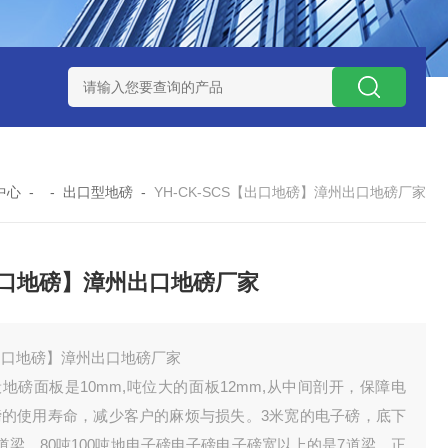
钱？
SCS-18米120吨玉环装一台16米100吨地磅多少钱？
SC
中心
- -
出口型地磅
-
YH-CK-SCS【出口地磅】漳州出口地磅厂家
口地磅】漳州出口地磅厂家
出口地磅】漳州出口地磅厂家
地磅面板是10mm,吨位大的面板12mm,从中间剖开，保障电
磅的使用寿命，减少客户的麻烦与损失。3米宽的电子磅，底下
道梁，80吨100吨地电子磅电子磅电子磅宽以上的是7道梁，正