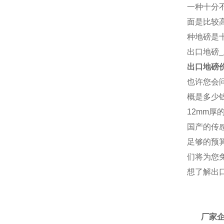
一种十分
面是比较
种地磅是
出口地磅
出口地磅
也许您会问
概是多少
12mm
国产的传
足够的预
们将为您
想了解
出
厂
厂家企鹅：