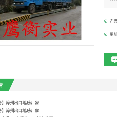
常
高
产
更
情
磅】漳州出口地磅厂家
磅】漳州出口地磅厂家