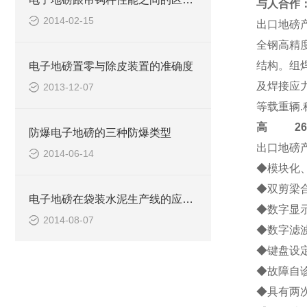
与人合作
2014-02-15
出口地磅
全钢高精
结构。组
电子地磅置零与除皮装置的准确度
及焊接应
2013-12-07
等载重辆
高
2684-
防爆电子地磅的三种防爆类型
出口地磅
2014-06-14
◆模块化
◆双剪梁
电子地磅在袋装水泥生产线的应用实例
◆数字显
2014-08-07
◆数字滤
◆键盘设
◆故障自诊
◆具有两