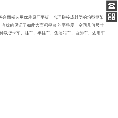
客服
秤台面板选用优质原厂平板，合理拼接成封闭的箱型框架
电话
，有效的保证了如此大面积秤台.的平整度、空间几何尺寸
扫码
加微信
各种载货卡车、挂车、半挂车、集装箱车、自卸车、农用车