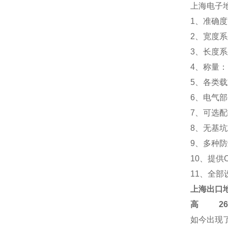
上海电子
1、准确度等
2、宽度系列：
3、长度系列：
4、称量：10T
5、各类
6、电气
7、可选
8、无基
9、多种
10、提供
11、全
上海
出口
高
2684-
如今出现