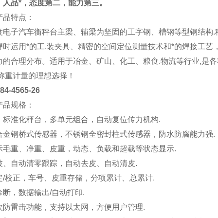
：人品*，态度第二，能力第三。
产品特点：
度电子汽车衡秤台主梁、辅梁为坚固的工字钢、槽钢等型钢结构.
焊时运用*的工.装夹具、精密的空间定位测量技术和*的焊接工艺
力的合理分布。适用于冶金、矿山、化工、粮食.物流等行业,是
.称重计量的理想选择！
4565-26
产品规格：
、标准化秤台，多单元组合，自动复位传力机构.
合金钢桥式传感器，不锈钢全密封柱式传感器，防水防腐能力强.
示毛重、净重、皮重，动态、负载和超载等状态显示.
波、自动清零跟踪，自动去皮、自动清皮.
定/校正，车号、皮重存储，分项累计、总累计.
断，数据输出/自动打印.
次防雷击功能，支持以太网，方便用户管理.