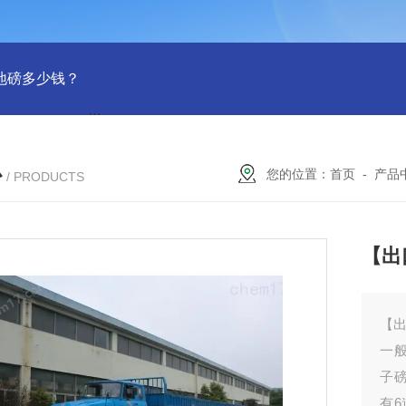
吨地磅多少钱？
SCS-18米120吨温岭装一台16米100吨地磅多少
心
您的位置：
首页
-
产品
/ PRODUCTS
【出
【
一般
子
有6