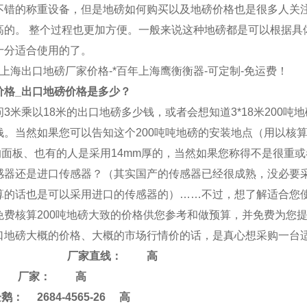
不错的称重设备，但是地磅如何购买以及地磅价格也是很多人关
高的。 整个过程也更加方便。一般来说这种地磅都是可以根据具
十分适合使用的了。
_上海
出口地磅
厂家价格-*百年上海
鹰衡
衡器-可定制-免运费！
价格_
出口地磅
价格是多少？
3米乘以18米的
出口地磅
多少钱，或者会想知道3*18米200吨
钱。当然如果您可以告知这个200吨吨地磅的安装地点（用以核
厚的面板、也有的人是采用14mm厚的，当然如果您称得不是很重
感器还是进口传感器？（其实国产的传感器已经很成熟，没必要采
算的话也是可以采用进口的传感器的）……不过，想了解适合您使用
免费核算200吨地磅大致的价格供您参考和做预算，并免费为您提
口地磅
大概的价格、大概的市场行情价的话，是真心想采购一台适
厂家直线：
高
家： 高
 2684-4565-26 高