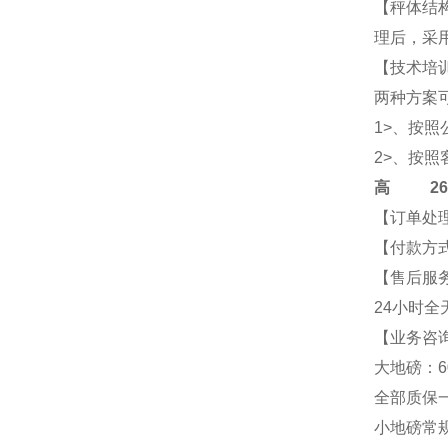
【秤体结
理后，采
【技术培
两种方案
1>、按
2>、按
高
2684-
【订单处
【付款方式
【售后服
24小时全
【业务咨询
大地磅：6
全部质保
小地磅常规尺