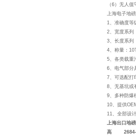
（6）无人值
上海电子地磅
1、准确度等级
2、宽度系列：2.
3、长度系列：5m 
4、称量：10T 20
5、各类载重
6、电气部分
7、可选配打
8、无基坑或
9、多种防爆
10、提供OE
11、全部设
上海
出口地磅
高
2684-4