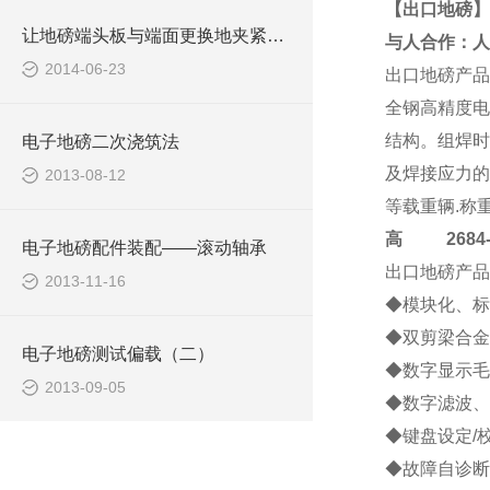
【出口地磅】
让地磅端头板与端面更换地夹紧的方法
与人合作：人
2014-06-23
出口地磅
产品
全钢高精度电
结构。组焊时
电子地磅二次浇筑法
及焊接应力的
2013-08-12
等载重辆.称
高
2684-4
电子地磅配件装配——滚动轴承
出口地磅
产品
2013-11-16
◆模块化、标
◆双剪梁合金
电子地磅测试偏载（二）
◆数字显示毛
2013-09-05
◆数字滤波、
◆键盘设定/
◆故障自诊断