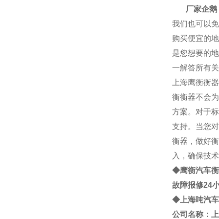
厂家企鹅： 2
我们也可以免
购买便宜的地
是您想要的地
一解答所有关
上海
鹰衡
衡器
衡
衡器不会为
方案。对于标
支持。当您对
衡器，做好衡
入，确保技术
◆鹰衡
汽车衡
故障报修24
◆
上海
吨
汽车
公司名称：上