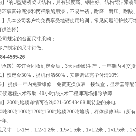
构】*的U型钢桥梁式结构，具有强度高、钢性好、结构简洁紧凑
用环氧富锌底漆和丙稀酸船用漆，不易生锈，耐磨、耐压、耐酸
训】凡本公司客户均免费享受地磅使用培训，常见问题维护技巧
可供选择】
照公司规定的台面尺寸采购；
照客户制定的尺寸订做。
4565-26
理承诺】签订合同收到定金后，3天内组织生产，一星期内可交货
】预定金30%，提机付清60%，安装调试完毕付清10%
务】 提供一年内免费维修，免费更换仪表，接线盒，显示器等配
天候远程技术帮助; 48小时内技术工程师现场排除故障
】200吨地磅详情可咨询021-
60548488
期待您的来电
0吨80吨100吨120吨150吨地磅200吨地磅，秤体保修3年（所
一年。
寸：1×1米，1.2×1.2米，1.5×1.5米，1×1.2米，1×1.5米，1×2