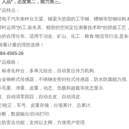
：人品*，态度第二，能力第三。
产品特点：
度电子汽车衡秤台主梁、辅梁为坚固的工字钢、槽钢等型钢结构.
焊时运用*的工.装夹具、精密的空间定位测量技术和*的焊接工艺
力的合理分布。适用于冶金、矿山、化工、粮食.物流等行业,是
.称重计量的理想选择！
4565-26
产品规格：
、标准化秤台，多单元组合，自动复位传力机构.
合金钢桥式传感器，不锈钢全密封柱式传感器，防水防腐能力强.
示毛重、净重、皮重，动态、负载和超载等状态显示.
波、自动清零跟踪，自动去皮、自动清皮.
定/校正，车号、皮重存储，分项累计、总累计.
断，数据输出/自动打印.
次防雷击功能，支持以太网，方便用户管理.