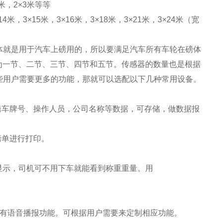
.5米，2×3米等等
4米，3×15米，3×16米，3×18米，3×21米，3×24米（宽
体就是用于汽车上磅用的，所以要满足汽车所有车轮在磅体
体分为一节、二节、三节、四节和五节。传感器的数量也是根据
些用户需要更多的功能，那就可以选配以下几种常用设备。
辑车牌号、操作人员，公司名称等数据，可存储，做数据报
磅单进行打印。
亮显示，司机可不用下车就能看到称重重量。用
，有语音播报功能。可根据用户需要来定制相应功能。