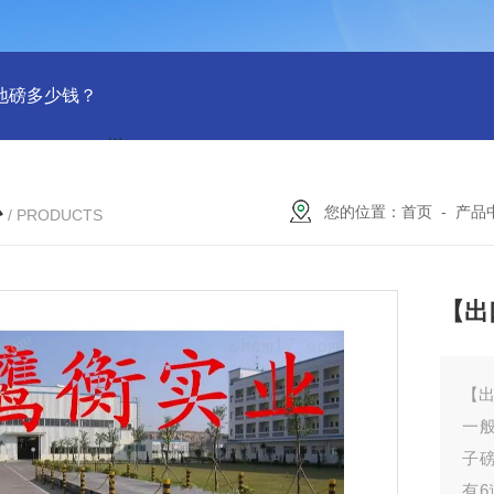
吨地磅多少钱？
SCS-18米120吨温岭装一台16米100吨地磅多少
心
您的位置：
首页
-
产品
/ PRODUCTS
【出
【
一般
子
有6