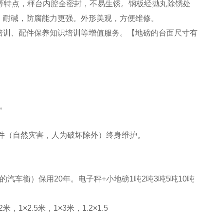
等特点，秤台内腔全密封，不易生锈。钢板经抛丸除锈处
、耐碱，防腐能力更强。外形美观，方便维修。
培训、配件保养知识培训等增值服务。【地磅的台面尺寸有
。
件（自然灾害，人为破坏除外）终身维护。
有的汽车衡）保用20年。电子秤+小地磅1吨2吨3吨5吨10吨
米，1×2.5米，1×3米，1.2×1.5