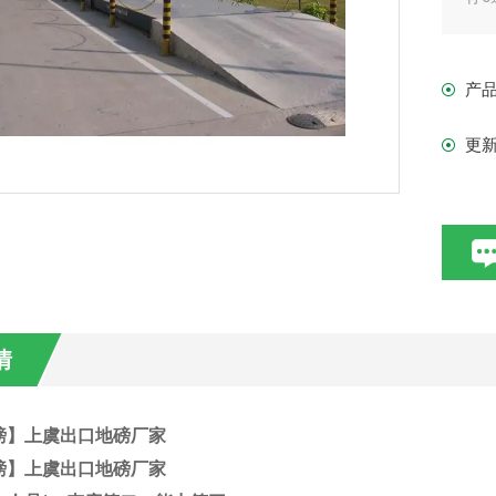
常
高
产
更
情
磅】上虞出口地磅厂家
磅】上虞出口地磅厂家