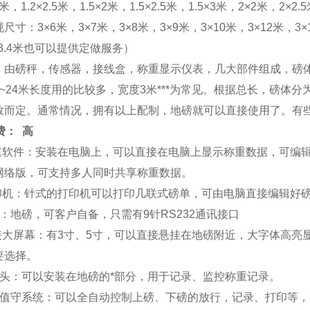
米，1.2×2.5米，1.5×2米，1.5×2.5米，1.5×3米，2×2米，2×2
寸：3×6米，3×7米，3×8米，3×9米，3×10米，3×12米，3×1
、3.4米也可以提供定做服务）
：由磅秤，传感器，接线盒，称重显示仪表，几大部件组成，磅
米~24米长度用的比较多，宽度3米***为常见。根据总长，磅
数而定。通常情况，拥有以上配制，地磅就可以直接使用了。有
费： 高
称重软件：安装在电脑上，可以直接在电脑上显示称重数据，可编
网络版，可支持多人同时共享称重数据。
打印机：针式的打印机可以打印几联式磅单，可由电脑直接编辑好
：地磅，可客户自备，只需有9针RS232通讯接口
外接大屏幕：有3寸、5寸，可以直接悬挂在地磅附近，大字体高
要选择。
像头：可以安装在地磅的*部分，用于记录、监控称重记录。
人值守系统：可以全自动控制上磅、下磅的放行，记录、打印等