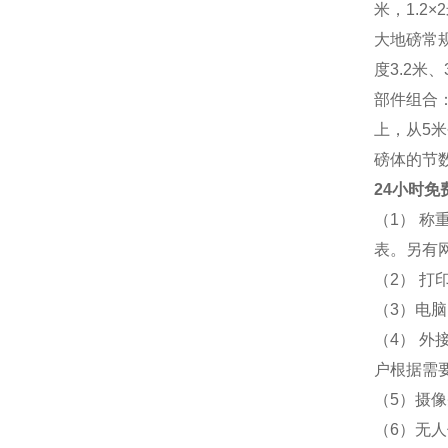
米，1.2×2
大地磅常规尺
度3.2米
部件组合
上，从5
磅体的节
24小时免
（1） 
表。另有
（2） 
（3）电脑
（4） 
户根据需
（5）摄
（6）无