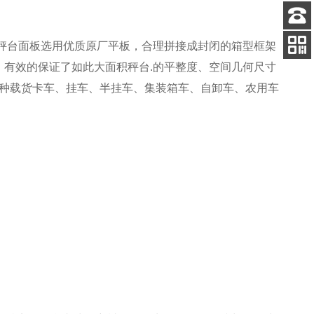
客服
秤台面板选用优质原厂平板，合理拼接成封闭的箱型框架
电话
，有效的保证了如此大面积秤台.的平整度、空间几何尺寸
扫码
加微信
各种载货卡车、挂车、半挂车、集装箱车、自卸车、农用车