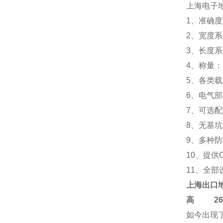
上海电子
1、准确度等
2、宽度系列：
3、长度系列：
4、称量：10T
5、各类
6、电气
7、可选
8、无基
9、多种
10、提供
11、全
上海
出口
高
2684-
如今出现