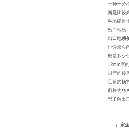
一种十分
面是比较
种地磅是
出口地磅
出口地磅
也许您会问
概是多少
12mm
国产的传
足够的预
们将为您
想了解
出
厂
厂家企鹅：