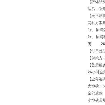
【秤体结
理后，采
【技术培
两种方案
1>、按
2>、按
高
2684-
【订单处
【付款方式
【售后服
24小时全
【业务咨询
大地磅：6
全部质保
小地磅常规尺