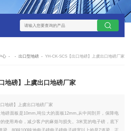
钱？
SCS-18米120吨玉环装一台16米100吨地磅多少钱？
SC
中心
- -
出口型地磅
-
YH-CK-SCS【出口地磅】上虞出口地磅厂家
口地磅】上虞出口地磅厂家
出口地磅】上虞出口地磅厂家
地磅面板是10mm,吨位大的面板12mm,从中间剖开，保障电
磅的使用寿命，减少客户的麻烦与损失。3米宽的电子磅，底下
道梁，80吨100吨地电子磅电子磅电子磅宽以上的是7道梁，正