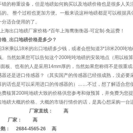
不错的称重设备，但是地磅如何购买以及地磅价格也是很多人关
高的。 整个过程也更加方便。一般来说这种地磅都是可以根据具
十分适合使用的了。
_上海
出口地磅
厂家价格-*百年上海
鹰衡
衡器-可定制-免运费！
价格_
出口地磅
价格是多少？
3米乘以18米的
出口地磅
多少钱，或者会想知道3*18米200吨
钱。当然如果您可以告知这个200吨吨地磅的安装地点（用以核
厚的面板、也有的人是采用14mm厚的，当然如果您称得不是很重
感器还是进口传感器？（其实国产的传感器已经很成熟，没必要采
算的话也是可以采用进口的传感器的）……不过，想了解适合您使用
免费核算200吨地磅大致的价格供您参考和做预算，并免费为您提
口地磅
大概的价格、大概的市场行情价的话，是真心想采购一台适
厂家直线：
高
家： 高
 2684-4565-26 高