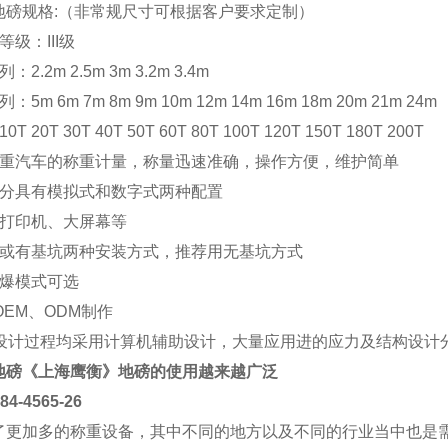
地磅规格:（非常规尺寸可根据客户要求定制）
级：III级
2.2m 2.5m 3m 3.2m 3.4m
5m 6m 7m 8m 9m 10m 12m 14m 16m 18m 20m 21m 24m
 20T 30T 40T 50T 60T 80T 100T 120T 150T 180T 200T
载重汽车的称重计量，称量迅速准确，操作方便，维护简单
部分具有模拟式和数字式两种配置
配打印机、大屏幕等
坑或有基坑两种安装方式，推荐用无基坑方式
防爆模式可选
OEM、ODM制作
部设计过程均采用计算机辅助设计，大量应用进的应力及结构设计
地磅
《上海
鹰衡
》地磅的使用越来越广泛
4565-26
了更加多的称重设备，其中不同的地方以及不同的行业当中也是