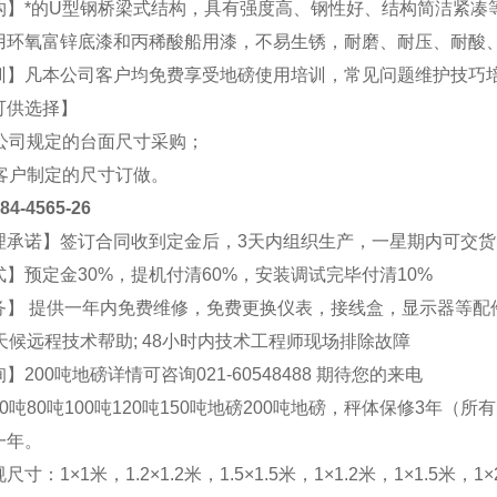
构】*的U型钢桥梁式结构，具有强度高、钢性好、结构简洁紧凑
用环氧富锌底漆和丙稀酸船用漆，不易生锈，耐磨、耐压、耐酸
训】凡本公司客户均免费享受地磅使用培训，常见问题维护技巧
可供选择】
照公司规定的台面尺寸采购；
照客户制定的尺寸订做。
4565-26
理承诺】签订合同收到定金后，3天内组织生产，一星期内可交货
】预定金30%，提机付清60%，安装调试完毕付清10%
务】 提供一年内免费维修，免费更换仪表，接线盒，显示器等配
天候远程技术帮助; 48小时内技术工程师现场排除故障
】200吨地磅详情可咨询021-
60548488
期待您的来电
0吨80吨100吨120吨150吨地磅200吨地磅，秤体保修3年（所
一年。
寸：1×1米，1.2×1.2米，1.5×1.5米，1×1.2米，1×1.5米，1×2