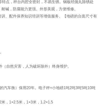
等特点，秤台内腔全密封，不易生锈。钢板经抛丸除锈处
、耐碱，防腐能力更强。外形美观，方便维修。
培训、配件保养知识培训等增值服务。【地磅的台面尺寸有
。
件（自然灾害，人为破坏除外）终身维护。
有的汽车衡）保用20年。电子秤+小地磅1吨2吨3吨5吨10吨
米，1×2.5米，1×3米，1.2×1.5