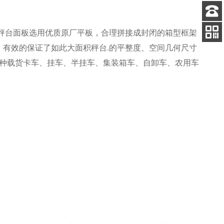
客服
秤台面板选用优质原厂平板，合理拼接成封闭的箱型框架
电话
，有效的保证了如此大面积秤台.的平整度、空间几何尺寸
扫码
加微信
各种载货卡车、挂车、半挂车、集装箱车、自卸车、农用车