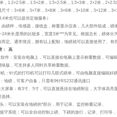
米，1.2×2.5米，1.5×2米，1.5×2.5米，1.5×3米，2×2米，2×2
寸：3×6米，3×7米，3×8米，3×9米，3×10米，3×12米，3×1
、3.4米也可以提供定做服务）
：由磅秤，传感器，接线盒，称重显示仪表，几大部件组成，磅
米~24米长度用的比较多，宽度3米***为常见。根据总长，磅
数而定。通常情况，拥有以上配制，地磅就可以直接使用了。有
费： 高
称重软件：安装在电脑上，可以直接在电脑上显示称重数据，可编
网络版，可支持多人同时共享称重数据。
打印机：针式的打印机可以打印几联式磅单，可由电脑直接编辑好
：地磅，可客户自备，只需有9针RS232通讯接口
外接大屏幕：有3寸、5寸，可以直接悬挂在地磅附近，大字体高
要选择。
像头：可以安装在地磅的*部分，用于记录、监控称重记录。
人值守系统：可以全自动控制上磅、下磅的放行，记录、打印等