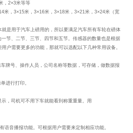
.5米，2×3米等等
4米，3×15米，3×16米，3×18米，3×21米，3×24米（宽
体就是用于汽车上磅用的，所以要满足汽车所有车轮在磅体
体分为一节、二节、三节、四节和五节。传感器的数量也是根据
些用户需要更多的功能，那就可以选配以下几种常用设备。
辑车牌号、操作人员，公司名称等数据，可存储，做数据报
磅单进行打印。
亮显示，司机可不用下车就能看到称重重量。用
，有语音播报功能。可根据用户需要来定制相应功能。