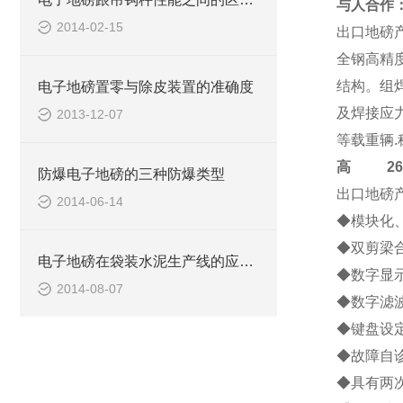
与人合作
2014-02-15
出口地磅
全钢高精
结构。组
电子地磅置零与除皮装置的准确度
及焊接应
2013-12-07
等载重辆
高
2684-
防爆电子地磅的三种防爆类型
出口地磅
2014-06-14
◆模块化
◆双剪梁
电子地磅在袋装水泥生产线的应用实例
◆数字显
2014-08-07
◆数字滤
◆键盘设
◆故障自诊
◆具有两