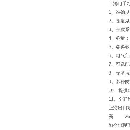
上海电子
1、准确度等
2、宽度系列：
3、长度系列：
4、称量：10T
5、各类
6、电气
7、可选
8、无基
9、多种
10、提供
11、全
上海
出口
高
2684-
如今出现