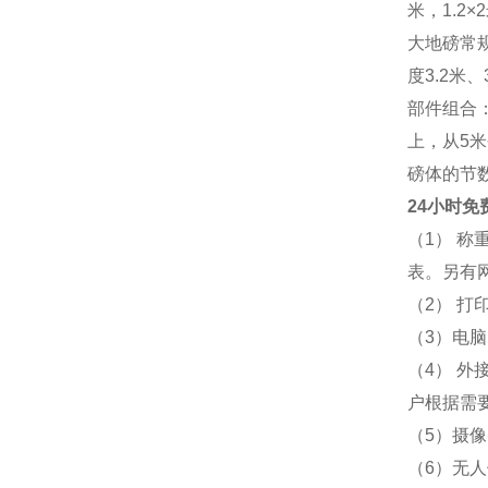
米，1.2×2
大地磅常规尺
度3.2米
部件组合
上，从5
磅体的节
24小时免
（1） 
表。另有
（2） 
（3）电脑
（4） 
户根据需
（5）摄
（6）无