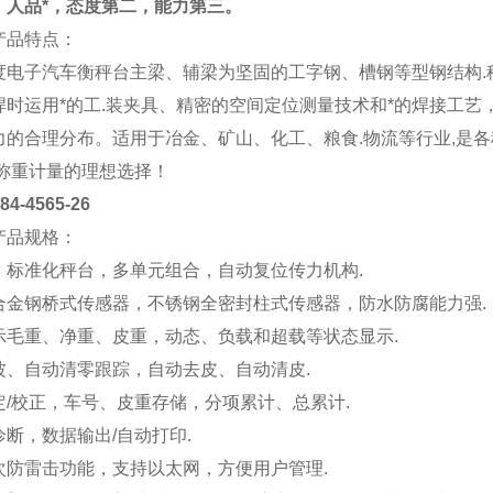
：人品*，态度第二，能力第三。
产品特点：
度电子汽车衡秤台主梁、辅梁为坚固的工字钢、槽钢等型钢结构.
焊时运用*的工.装夹具、精密的空间定位测量技术和*的焊接工艺
力的合理分布。适用于冶金、矿山、化工、粮食.物流等行业,是
.称重计量的理想选择！
4565-26
产品规格：
、标准化秤台，多单元组合，自动复位传力机构.
合金钢桥式传感器，不锈钢全密封柱式传感器，防水防腐能力强.
示毛重、净重、皮重，动态、负载和超载等状态显示.
波、自动清零跟踪，自动去皮、自动清皮.
定/校正，车号、皮重存储，分项累计、总累计.
断，数据输出/自动打印.
次防雷击功能，支持以太网，方便用户管理.