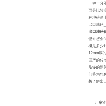
一种十分
面是比较
种地磅是
出口地磅
出口地磅
也许您会问
概是多少
12mm
国产的传
足够的预
们将为您
想了解
出
厂
厂家企鹅：