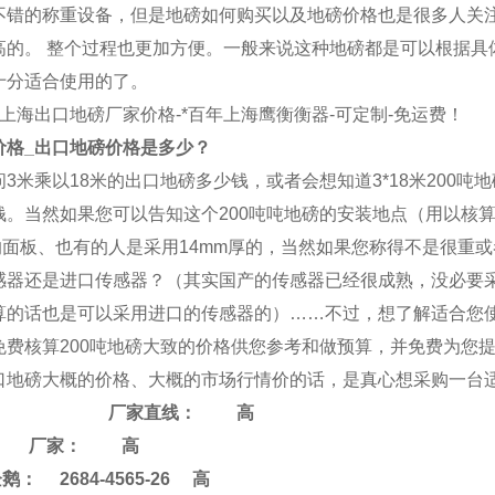
不错的称重设备，但是地磅如何购买以及地磅价格也是很多人关
高的。 整个过程也更加方便。一般来说这种地磅都是可以根据具
十分适合使用的了。
_上海
出口地磅
厂家价格-*百年上海
鹰衡
衡器-可定制-免运费！
价格_
出口地磅
价格是多少？
3米乘以18米的
出口地磅
多少钱，或者会想知道3*18米200吨
钱。当然如果您可以告知这个200吨吨地磅的安装地点（用以核
厚的面板、也有的人是采用14mm厚的，当然如果您称得不是很重
感器还是进口传感器？（其实国产的传感器已经很成熟，没必要采
算的话也是可以采用进口的传感器的）……不过，想了解适合您使用
免费核算200吨地磅大致的价格供您参考和做预算，并免费为您提
口地磅
大概的价格、大概的市场行情价的话，是真心想采购一台适
厂家直线：
高
家： 高
 2684-4565-26 高