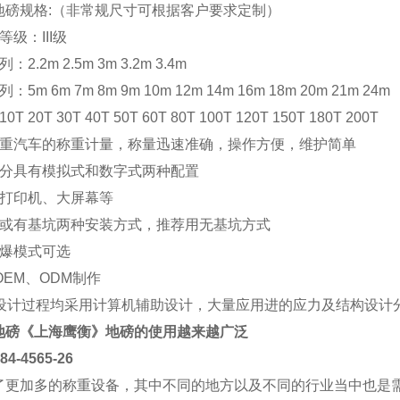
地磅规格:（非常规尺寸可根据客户要求定制）
级：III级
2.2m 2.5m 3m 3.2m 3.4m
5m 6m 7m 8m 9m 10m 12m 14m 16m 18m 20m 21m 24m
 20T 30T 40T 50T 60T 80T 100T 120T 150T 180T 200T
载重汽车的称重计量，称量迅速准确，操作方便，维护简单
部分具有模拟式和数字式两种配置
配打印机、大屏幕等
坑或有基坑两种安装方式，推荐用无基坑方式
防爆模式可选
OEM、ODM制作
部设计过程均采用计算机辅助设计，大量应用进的应力及结构设计
地磅
《上海
鹰衡
》地磅的使用越来越广泛
4565-26
了更加多的称重设备，其中不同的地方以及不同的行业当中也是