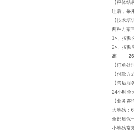
【秤体结
理后，采
【技术培
两种方案
1>、按
2>、按
高
2684-
【订单处
【付款方式
【售后服
24小时全
【业务咨询
大地磅：6
全部质保
小地磅常规尺