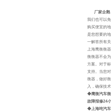
厂家
厂家企鹅： 2
我们也可以免
购买便宜的地
是您想要的地
一解答所有关
上海
鹰衡
衡器
衡
衡器不会为
方案。对于标
支持。当您对
衡器，做好衡
入，确保技术
◆鹰衡
汽车衡
故障报修24
◆
上海
吨
汽车