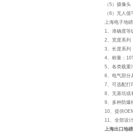
（5）摄像头
（6）无人值
上海电子地磅
1、准确度等级
2、宽度系列：2.
3、长度系列：5m 
4、称量：10T 20
5、各类载重
6、电气部分
7、可选配打
8、无基坑或
9、多种防爆
10、提供OE
11、全部设
上海
出口地磅