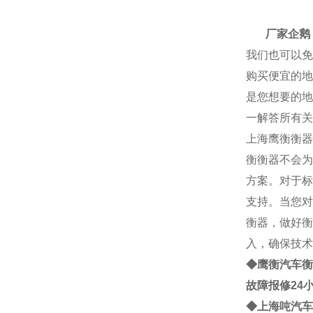
厂家
厂家企鹅： 2
我们也可以免
购买便宜的地
是您想要的地
一解答所有关
上海
鹰衡
衡器
衡
衡器不会为
方案。对于标
支持。当您对
衡器，做好衡
入，确保技术
◆鹰衡
汽车衡
故障报修24
◆
上海
吨
汽车