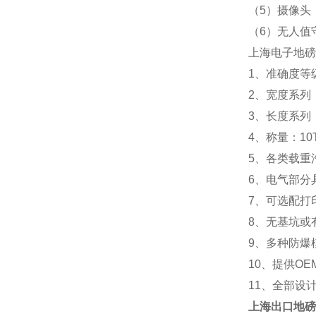
（5）摄像头
（6）无人值
上海电子地磅
1、准确度等级
2、宽度系列：2.
3、长度系列：5m 
4、称量：10T 20
5、各类载重
6、电气部分
7、可选配打
8、无基坑或
9、多种防爆
10、提供OE
11、全部设
上海
出口地磅