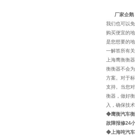
厂家
厂家企鹅： 2
我们也可以免
购买便宜的地
是您想要的地
一解答所有关
上海
鹰衡
衡器
衡
衡器不会为
方案。对于标
支持。当您对
衡器，做好衡
入，确保技术
◆鹰衡
汽车衡
故障报修24
◆
上海
吨
汽车