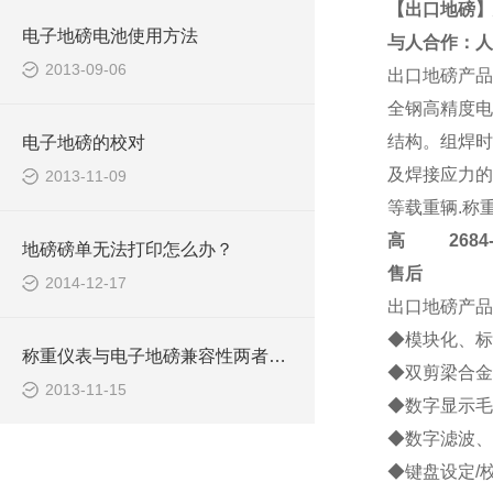
【出口地磅】
电子地磅电池使用方法
与人合作：人
2013-09-06
出口地磅
产品
全钢高精度电
结构。组焊时
电子地磅的校对
及焊接应力的
2013-11-09
等载重辆.称
高
2684-4
地磅磅单无法打印怎么办？
售后
2014-12-17
出口地磅
产品
◆模块化、标
称重仪表与电子地磅兼容性两者的分析
◆双剪梁合金
2013-11-15
◆数字显示毛
◆数字滤波、
◆键盘设定/