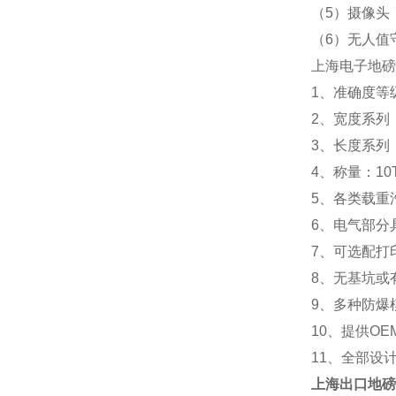
（5）摄像头
（6）无人值
上海电子地磅
1、准确度等级
2、宽度系列：2.
3、长度系列：5m 
4、称量：10T 20
5、各类载重
6、电气部分
7、可选配打
8、无基坑或
9、多种防爆
10、提供OE
11、全部设
上海
出口地磅