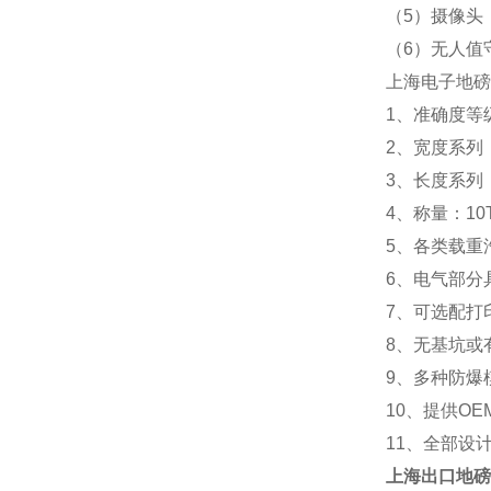
（5）摄像头
（6）无人值
上海电子地磅
1、准确度等级
2、宽度系列：2.
3、长度系列：5m 
4、称量：10T 20
5、各类载重
6、电气部分
7、可选配打
8、无基坑或
9、多种防爆
10、提供OE
11、全部设
上海
出口地磅