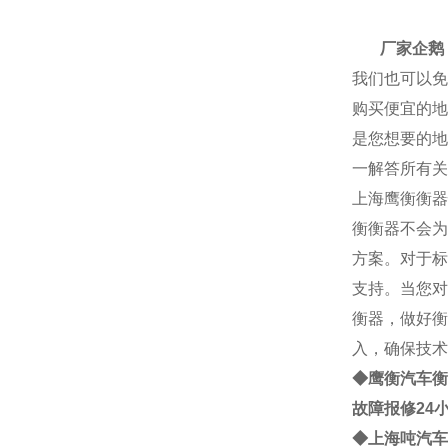
厂家
厂家企鹅： 2
我们也可以免
购买便宜的地
是您想要的地
一解答所有关
上海
鹰衡
衡器
衡
衡器不会为
方案。对于标
支持。当您对
衡器，做好衡
入，确保技术
◆鹰衡
汽车衡
故障报修24
◆
上海
吨
汽车