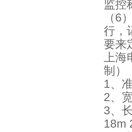
监控
（6
行，
要来
上海
制）
1、准
2、宽
3、长
18m 