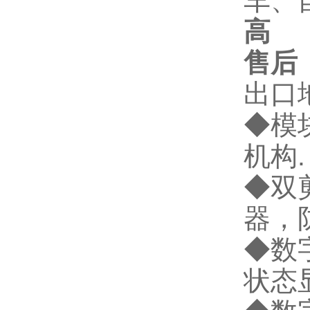
车、
高
2
售
出口
◆模
机构.
◆双
器，
◆数
状态