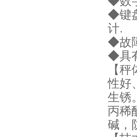
◆数
◆键
计.
◆故
◆具
【秤
性好
生锈
丙稀
碱，