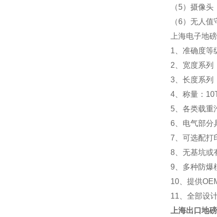
（5）摄像头
（6）无人值
上海电子地磅
1、准确度等级
2、宽度系列：2.
3、长度系列：5m 
4、称量：10T 20
5、各类载重
6、电气部分
7、可选配打
8、无基坑或
9、多种防爆
10、提供OE
11、全部设
上海
出口地磅