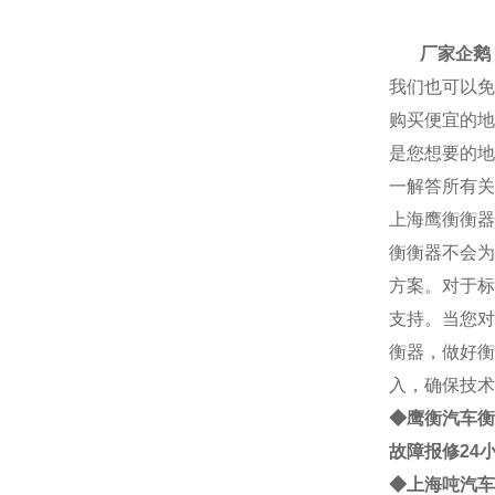
厂家
厂家企鹅： 2
我们也可以免
购买便宜的地
是您想要的地
一解答所有关
上海
鹰衡
衡器
衡
衡器不会为
方案。对于标
支持。当您对
衡器，做好衡
入，确保技术
◆鹰衡
汽车衡
故障报修24
◆
上海
吨
汽车