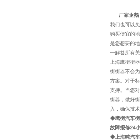
厂家
厂家企鹅： 2
我们也可以免
购买便宜的地
是您想要的地
一解答所有关
上海
鹰衡
衡器
衡
衡器不会为
方案。对于标
支持。当您对
衡器，做好衡
入，确保技术
◆鹰衡
汽车衡
故障报修24
◆
上海
吨
汽车