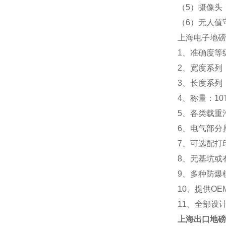
（5）摄像头
（6）无人值
上海电子地磅
1、准确度等级
2、宽度系列：2.
3、长度系列：5m 
4、称量：10T 20
5、各类载重
6、电气部分
7、可选配打
8、无基坑或
9、多种防爆
10、提供OE
11、全部设
上海
出口地磅