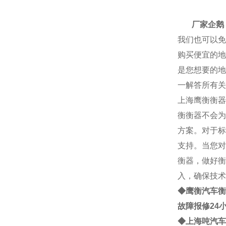
厂家
厂家企鹅： 2
我们也可以免
购买便宜的地
是您想要的地
一解答所有关
上海
鹰衡
衡器
衡
衡器不会为
方案。对于标
支持。当您对
衡器，做好衡
入，确保技术
◆鹰衡
汽车衡
故障报修24
◆
上海
吨
汽车