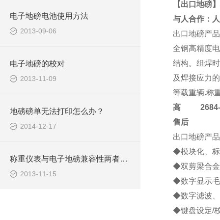
【出口地磅】
电子地磅电池使用方法
与人合作：人
2013-09-06
出口地磅
产品
全钢高精度电
结构。组焊时
电子地磅的校对
及焊接应力的
2013-11-09
等载重辆.称
高
2684-4
地磅磅单无法打印怎么办？
售后
2014-12-17
出口地磅
产品
◆模块化、标
称重仪表与电子地磅兼容性两者的分析
◆双剪梁合金
2013-11-15
◆数字显示毛
◆数字滤波、
◆键盘设定/