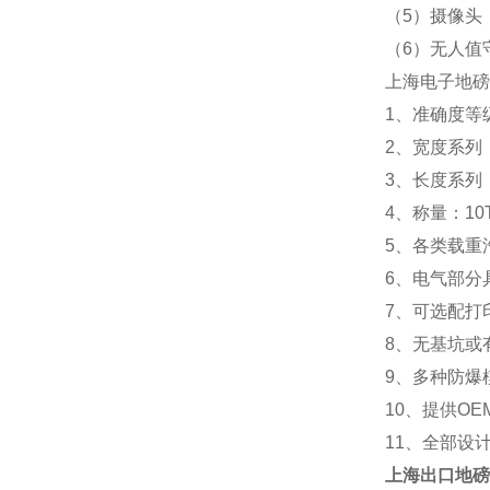
（5）摄像头
（6）无人值
上海电子地磅
1、准确度等级
2、宽度系列：2.
3、长度系列：5m 
4、称量：10T 20
5、各类载重
6、电气部分
7、可选配打
8、无基坑或
9、多种防爆
10、提供OE
11、全部设
上海
出口地磅