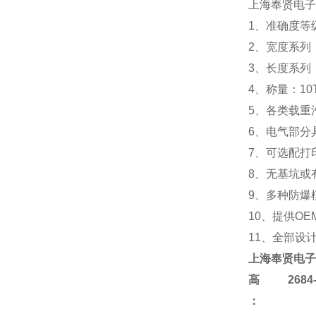
上海
奉贤电子
1、准确度等级
2、宽度系列：2.
3、长度系列：5m 
4、称量：10T 20
5、各类载重
6、电气部分
7、可选配打
8、无基坑或
9、多种防爆
10、提供OE
11、全部设
上海
奉贤电子
高
2684-4
：