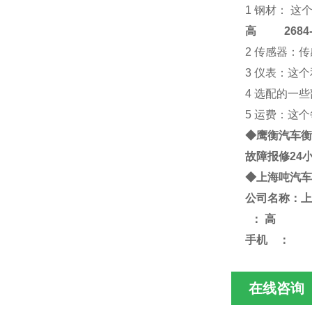
1 钢材： 
高
2684-4
2 传感器：
3 仪表：这
4 选配的一
5 运费：这
◆鹰衡
汽车衡
故障报修24
◆
上海
吨
汽车
公司名称：上
：
高
手机
：
在线咨询