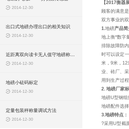
【2017衡
2014-12-30
顾客的满意是
双方事业的双
出口式地磅办理出口的相关知识
1.
地磅
产品简
2014-12-30
地上衡*数字
排除故障防内
时可以设定一
近距离双向读卡无人值守地磅称重系统报价清单
米，9米，1
2014-12-30
业、砖厂、采
用到生产过程
地磅小砝码标定
2.
地磅厂家
2014-12-30
地磅
U型钢组
地磅配件选择
定量包装秤称量调试方法
3.地磅特点：
2014-12-30
?采用U型截