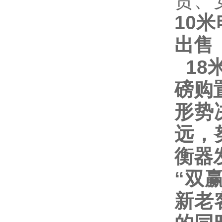
货、
10
出售
18
磅购
形势
远，
衡器
“
双
新老