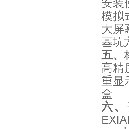
安装
模拟
大屏
基坑
五、
高精
重显
盒
六、
EXIA