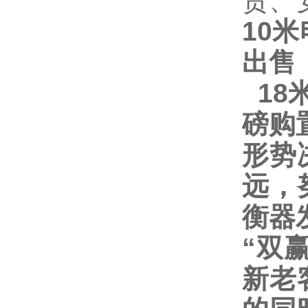
货、
10
出售
18
磅购
形势
远，
衡器
“
双
新老