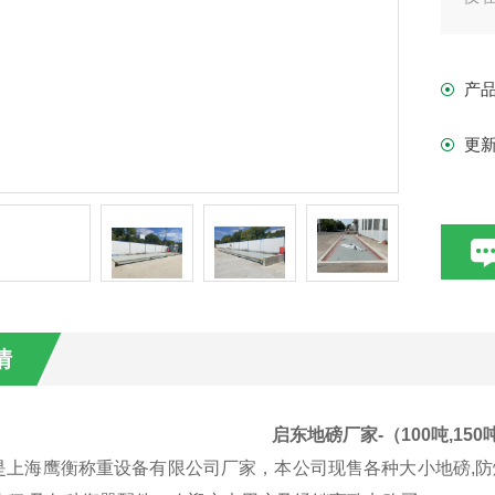
城
安
产
酷
更
情
启东地磅厂家-（100吨,15
是上海鹰衡称重设备有限公司厂家，本公司现售
各种大小地磅
,
防