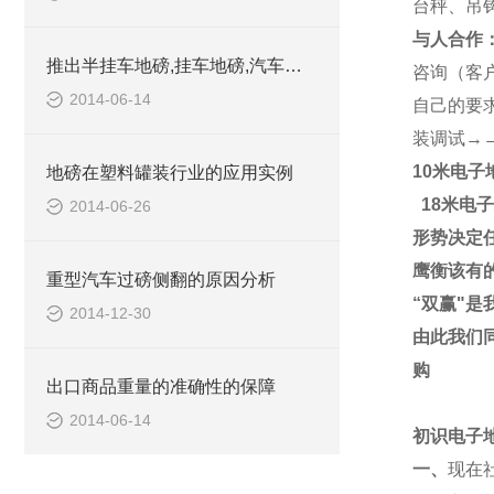
台秤、吊
与人合作
推出半挂车地磅,挂车地磅,汽车地磅,建筑工地地磅订制产品
咨询（客
2014-06-14
自己的要
装调试→
10米电子
地磅在塑料罐装行业的应用实例
18米电子
2014-06-26
形势决定
鹰衡该有
重型汽车过磅侧翻的原因分析
“
双赢
"
是
2014-12-30
由此我们
购
出口商品重量的准确性的保障
2014-06-14
初识电子
一、
现在