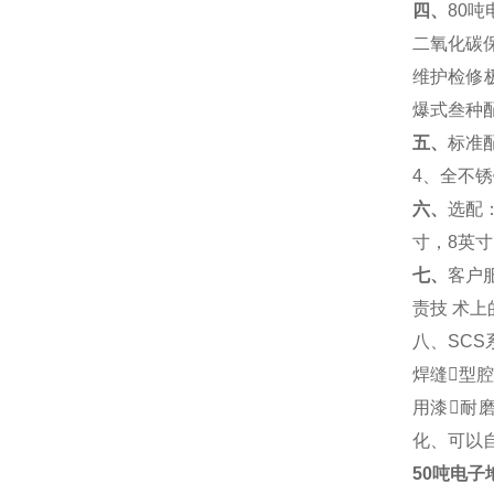
四、
80
吨
二氧化碳
维护检修
爆式叁种
五、
标准
4
、全不锈
六、
选配
寸，
8
英寸
七、
客户
责技
术上
八、
SCS
焊缝型
用漆耐
化、可以
50吨电子