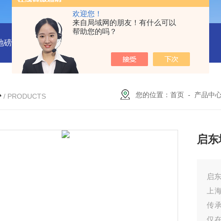
欢迎您！
来自局域网的朋友！有什么可以
帮助您的吗？
吨地磅多少钱？
SCS-18米120吨温岭装一台16米100吨地磅多少
心
您的位置：
首页
-
产品中
/ PRODUCTS
启东
启东
上
传
仅