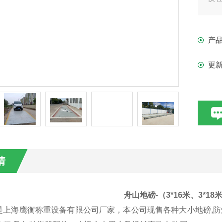
城
安
产
酷
更
情
舟山地磅-（3*16米、3*1
是上海鹰衡称重设备有限公司厂家，本公司现售
各种大小地磅
,
防