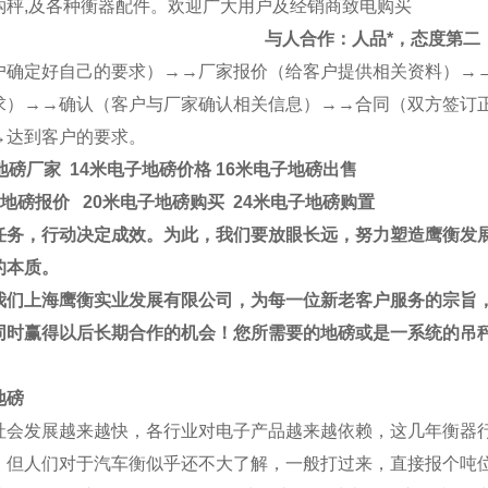
钩秤
,
及各种衡器配件。欢迎广大用户及经销商致电购买
与人合作：人品*，态度第二
户确定好自己的要求）→→厂家报价（给客户提供相关资料）→
求）→→确认（客户与厂家确认相关信息）→→合同（双方签订
→达到客户的要求。
地磅厂家 14米电子地磅价格
16米电子地磅出售
地磅报价 20米电子地磅购买 24米电子地磅购置
任务，行动决定成效。为此，我们要放眼长远，努力塑造
鹰衡
发
的本质
。
我们上海鹰衡实业发展有限公司，为每一位新老客户服务的宗旨
同时赢得以后长期合作的机会！您所需要的地磅或是一系统的吊
地磅
社会发展越来越快，各行业对电子产品越来越依赖，这几年衡器
，但人们对于
汽车衡
似乎还不大了解，一般打过来，直接报个吨