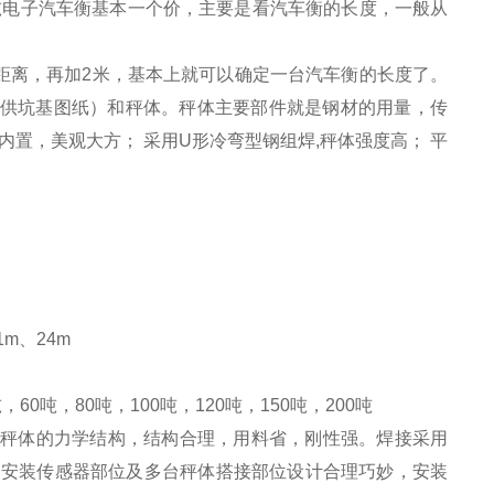
吨电子
汽车衡
基本一个价，主要是看
汽车衡
的长度，一般从
距离，再加
2
米，基本上就可以确定一台
汽车衡
的长度了。
供坑基图纸）和秤体。秤体主要部件就是钢材的用量，传
内置，美观大方；
采用
U
形冷弯型钢组焊
,
秤体强度高；
平
1m
、
24m
吨，
60
吨，
80
吨，
100
吨，
120
吨，
150
吨，
200
吨
秤体的力学结构，结构合理，用料省，刚性强。焊接采用
安装传感器部位及多台秤体搭接部位设计合理巧妙，安装