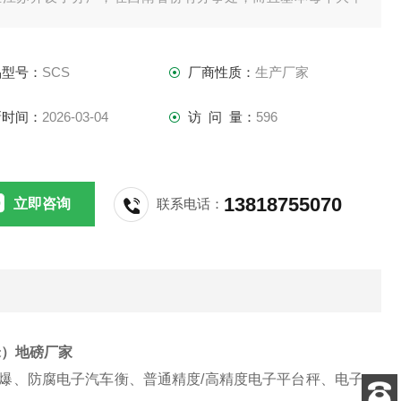
市都设有产品售后服务点。安装的地磅遍布全国，新疆、大兴
岭、海南，包括祖国的每一个角落。成功的例子比比皆是，伟
品型号：
SCS
厂商性质：
生产厂家
一直用诚信的、真诚的心对待天南地北的每一个客户！
新时间：
2026-03-04
访 问 量：
596
13818755070
立即咨询
联系电话：
8米）地磅厂家
爆、防腐电子汽车衡、普通精度
/
高精度电子平台秤、电子