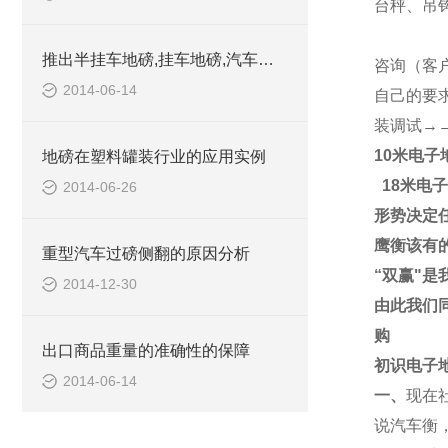
台秤、吊
推出半挂车地磅,挂车地磅,汽车地磅,建筑工地地磅订制产品
咨询（客
2014-06-14
自己的要
装调试→
10米电子
地磅在塑料罐装行业的应用实例
18米电子
2014-06-26
形势决定
鹰衡该有
重型汽车过磅侧翻的原因分析
“
双赢
"
是
2014-12-30
由此我们
购
出口商品重量的准确性的保障
初识电子
2014-06-14
一、
现在
说
汽车衡