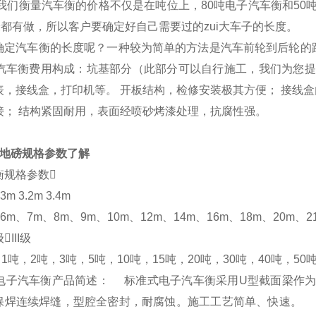
我们衡量
汽车衡
的价格不仅是在吨位上，
80
吨电子
汽车衡
和
50
都有做，所以客户要确定好自己需要过的zui大车子的长度。
确定
汽车衡
的长度呢？
一种较为简单的方法是汽车前轮到后轮的
汽车衡
费用构成：坑基部分（此部分可以自行施工，我们为您提
表，接线盒，打印机等。
开板结构，检修安装极其方便；
接线盒
接；
结构紧固耐用，表面经喷砂烤漆处理，抗腐性强。
地磅规格参数了解
衡
规格参数
3m 3.2m 3.4m
6m
、
7m
、
8m
、
9m
、
10m
、
12m
、
14m
、
16m
、
18m
、
20m
、
2
级
III
级
1
吨，
2
吨，
3
吨，
5
吨，
10
吨，
15
吨，
20
吨，
30
吨，
40
吨，
50
电子
汽车衡
产品简述：
标准式电子汽车衡采用
U
型截面梁作为
保焊连续焊缝，型腔全密封，耐腐蚀。施工工艺简单、快速。