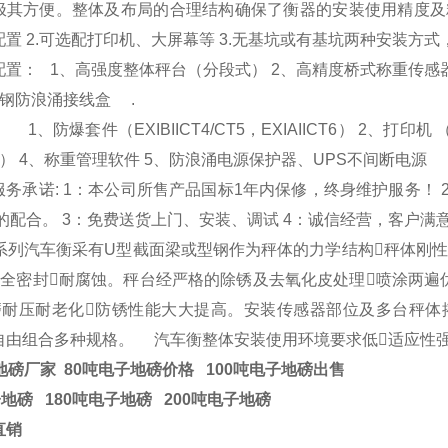
极其方便。整体及布局的合理结构确保了衡器的安装使用精度及
配置
2.
可选配打印机、大屏幕等
3.
无基坑或有基坑两种安装方式
配置：
1
、高强度整体秤台
（
分段式
） 2
、高精度桥式称重传感
钢防浪涌接线盒
.
：
1
、防爆套件
（EXIBIICT4/CT5
，
EXIAIICT6） 2
、打印机
） 4
、称重管理软件
5
、防浪涌电源保护器、
UPS
不间断电源
服务承诺
: 1
：本公司所售产品国标
1
年内保修，终身维护服务！
的配合。
3
：免费送货上门、安装、调试
4
：诚信经营，客户满
系列
汽车衡
采有
U
型截面梁或型钢作为秤体的力学结构秤体刚性
腔全密封耐腐蚀。秤台经严格的除锈及去氧化皮处理喷涂两遍
磨耐压耐老化防锈性能大大提高。安装传感器部位及多台秤体
自由组合多种规格。
汽车衡
整体安装使用环境要求低适应性强
地磅厂家 80吨电子地磅价格 100吨电子地磅出售
子地磅 180吨电子地磅 200吨电子地磅
直销