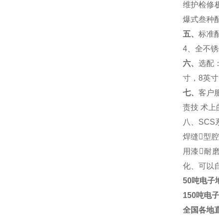
维护检修
爆式叁种
五、
标准
4
、全不锈
六、
选配
寸，
8
英寸
七、
客户
责技
术上
八、
SCS
焊缝型
用漆耐
化、可以
50吨电子
150吨电
全国各地