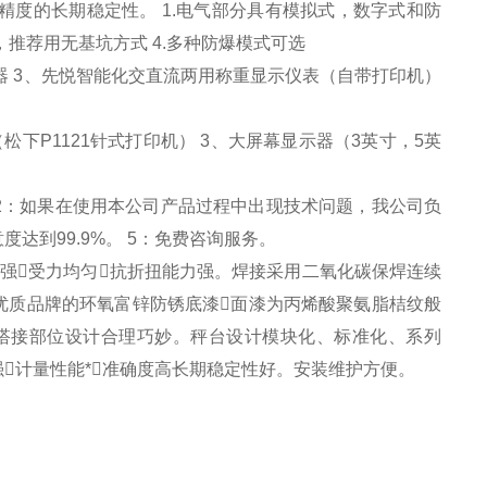
精度的长期稳定性。
1.
电气部分具有模拟式，数字式和防
，推荐用无基坑方式
4.
多种防爆模式可选
器
3
、先悦智能化交直流两用称重显示仪表
（
自带打印机
）
（
松下
P1121
针式打印机
） 3
、大屏幕显示器
（3
英寸，
5
英
2
：如果在使用本公司产品过程中出现技术问题，我公司负
意度达到
99.9%
。
5
：免费咨询服务。
强受力均匀抗折扭能力强。焊接采用二氧化碳保焊连续
优质品牌的环氧富锌防锈底漆面漆为丙烯酸聚氨脂桔纹般
搭接部位设计合理巧妙。秤台设计模块化、标准化、系列
计量性能*准确度高长期稳定性好。安装维护方便。