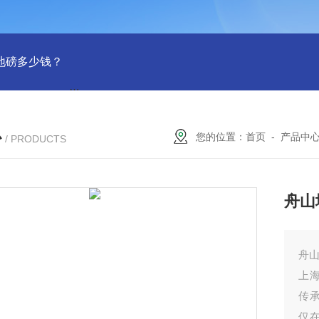
吨地磅多少钱？
SCS-18米120吨温岭装一台16米100吨地磅多少
心
您的位置：
首页
-
产品中
/ PRODUCTS
舟山
舟山
上
传
仅