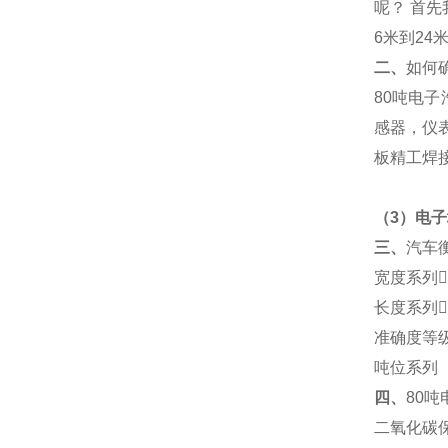
呢？
首先
6
米到
24
米
二、
如何
80
吨电子
感器，仪
板精工焊
（
3
）电子
三、
汽车
宽度系列
长度系列
准确度等
吨位系列
四、
80
吨
二氧化碳