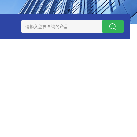
钱？
SCS-18米120吨玉环装一台16米100吨地磅多少钱？
SC