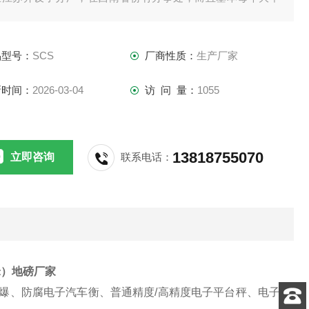
市都设有产品售后服务点。安装的地磅遍布全国，新疆、大兴
岭、海南，包括祖国的每一个角落。成功的例子比比皆是，伟
品型号：
SCS
厂商性质：
生产厂家
一直用诚信的、真诚的心对待天南地北的每一个客户！
新时间：
2026-03-04
访 问 量：
1055
13818755070
立即咨询
联系电话：
8米）地磅厂家
爆、防腐电子汽车衡、普通精度
/
高精度电子平台秤、电子