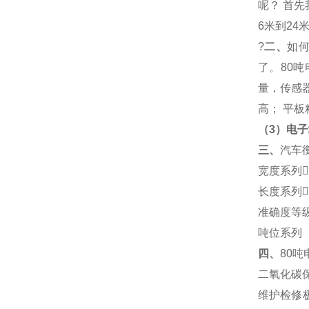
呢？
首先
6
米到
24
米
?
二、
如
了。
80
吨
量，传感
高；
平板
（
3
）电子
三、
汽车
宽度系列
长度系列
准确度等
吨位系列
四、
80
吨
二氧化碳
维护检修