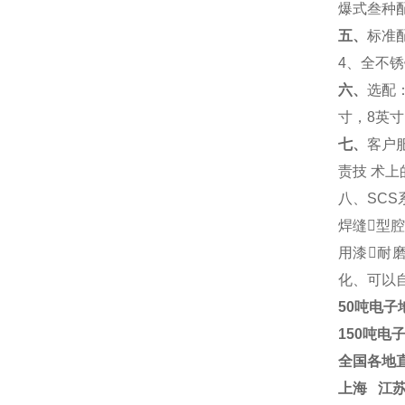
爆式叁种
五、
标准
4
、全不锈
六、
选配
寸，
8
英寸
七、
客户
责技
术上
八、
SCS
焊缝型
用漆耐
化、可以
50吨电子
150吨电
全国各地
上海
江