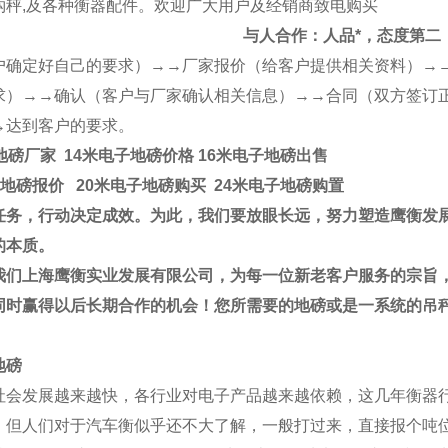
钩秤
,
及各种衡器配件。欢迎广大用户及经销商致电购买
与人合作：人品*，态度第二
户确定好自己的要求）→→厂家报价（给客户提供相关资料）→
求）→→确认（客户与厂家确认相关信息）→→合同（双方签订
→达到客户的要求。
地磅厂家 14米电子地磅价格
16米电子地磅出售
地磅报价 20米电子地磅购买 24米电子地磅购置
任务，行动决定成效。为此，我们要放眼长远，努力塑造
鹰衡
发
的本质
。
我们上海鹰衡实业发展有限公司，为每一位新老客户服务的宗旨
同时赢得以后长期合作的机会！您所需要的地磅或是一系统的吊
地磅
社会发展越来越快，各行业对电子产品越来越依赖，这几年衡器
，但人们对于
汽车衡
似乎还不大了解，一般打过来，直接报个吨