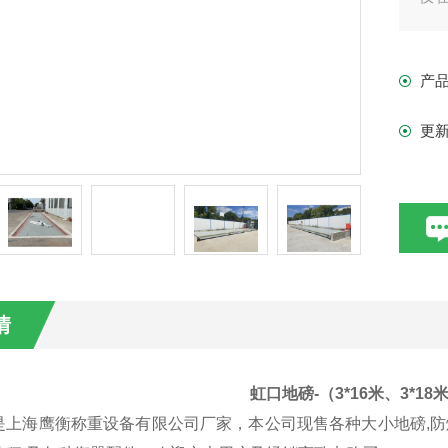
城
安
产
酷
更
情
虹口地磅-（3*16米、3*1
是上海鹰衡称重设备有限公司厂家，本公司现售
各种大小地磅
,
防