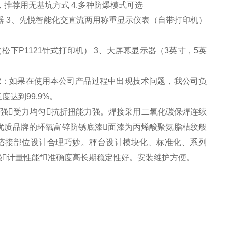
，推荐用无基坑方式
4.
多种防爆模式可选
器
3
、先悦智能化交直流两用称重显示仪表
（
自带打印机
）
（
松下
P1121
针式打印机
） 3
、大屏幕显示器
（3
英寸，
5
英
2
：如果在使用本公司产品过程中出现技术问题，我公司负
意度达到
99.9%
。
强受力均匀抗折扭能力强。焊接采用二氧化碳保焊连续
优质品牌的环氧富锌防锈底漆面漆为丙烯酸聚氨脂桔纹般
搭接部位设计合理巧妙。秤台设计模块化、标准化、系列
计量性能*准确度高长期稳定性好。安装维护方便。