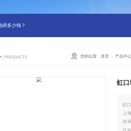
吨地磅多少钱？
SCS-18米120吨温岭装一台16米100吨地磅多少
心
您的位置：
首页
-
产品中
/ PRODUCTS
虹口
虹口
上
传
仅