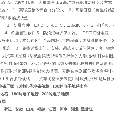
配置
2.
可选配打印机、大屏幕等
3.
无基坑或有基坑两种安装方式
配置：
1
、高强度整体秤台
（
分段式
） 2
、高精度桥式称重传感
钢防浪涌接线盒
.
：
1
、防爆套件
（EXIBIICT4/CT5
，
EXIAIICT6） 2
、打印机
） 4
、称重管理软件
5
、防浪涌电源保护器、
UPS
不间断电源
服务承诺
: 1
：本公司所售产品国标
1
年内保修，终身维护服务！
的配合。
3
：免费送货上门、安装、调试
4
：诚信经营，客户满
系列
汽车衡
采有
U
型截面梁或型钢作为秤体的力学结构秤体刚性
腔全密封耐腐蚀。秤台经严格的除锈及去氧化皮处理喷涂两遍
磨耐压耐老化防锈性能大大提高。安装传感器部位及多台秤体
自由组合多种规格。
汽车衡
整体安装使用环境要求低适应性强
地磅厂家 80吨电子地磅价格 100吨电子地磅出售
子地磅 180吨电子地磅 200吨电子地磅
直销
苏
浙江
安徽 山东 福建 江西 河南 湖北 黑龙江