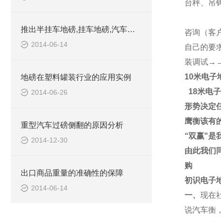
台秤、吊
推出半挂车地磅,挂车地磅,汽车地磅,建筑工地地磅订制产品
咨询（客
2014-06-14
自己的要
装调试→
10米电子
地磅在塑料罐装行业的应用实例
18米电子
2014-06-26
形势决定
鹰衡该有
重型汽车过磅侧翻的原因分析
“
双赢
"
是
2014-12-30
由此我们
购
出口商品重量的准确性的保障
初识电子
2014-06-14
一、
现在
说
汽车衡