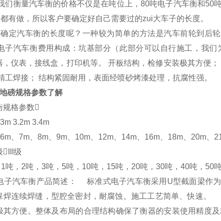
我们衡量
汽车衡
的价格不仅是在吨位上，
80
吨电子
汽车衡
和
50
都有做，所以客户要确定好自己需要过的zui大车子的长度。
何确定
汽车衡
的长度呢？
一种较为简单的方法是汽车前轮到后轮
电子
汽车衡
费用构成：坑基部分（此部分可以自行施工，我们
器，仪表，接线盒，打印机等。
开板结构，检修安装极其方便；
精工焊接；
结构紧固耐用，表面经喷砂烤漆处理，抗腐性强。
地磅规格参数了解
衡
规格参数
3m 3.2m 3.4m
6m
、
7m
、
8m
、
9m
、
10m
、
12m
、
14m
、
16m
、
18m
、
20m
、
2
级
III
级
1
吨，
2
吨，
3
吨，
5
吨，
10
吨，
15
吨，
20
吨，
30
吨，
40
吨，
50
电子
汽车衡
产品简述：
标准式电子汽车衡采用
U
型截面梁作为
保焊连续焊缝，型腔全密封，耐腐蚀。施工工艺简单、快速。
极其方便。整体及布局的合理结构确保了衡器的安装使用精度及