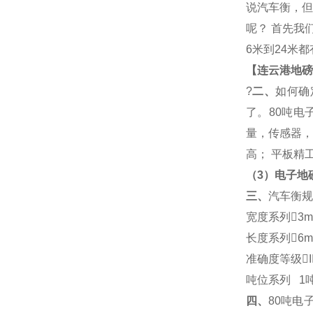
说
汽车衡
，但
呢？
首先我
6
米到
24
米都
【连云港地磅厂
?
二、
如何确
了。
80
吨电
量，传感器，
高；
平板精
（
3
）电子地
三、
汽车衡
规
宽度系列
3m
长度系列
6m
准确度等级
I
吨位系列
1
四、
80
吨电