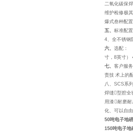
二氧化碳保
维护检修极
爆式叁种配置
五、
标准配置
4
、全不锈钢
六、
选配：
寸，
8
英寸
） 
七、
客户服
责技
术上的
八、
SCS
系
焊缝型腔全
用漆耐磨
化、可以自由
50吨电子地
150吨电子地