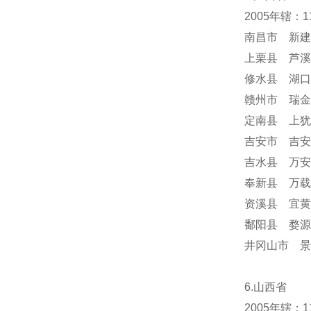
2005年辖：
南昌市 新建
上栗县 芦溪
修水县 湖口
赣州市 瑞金
定南县 上犹
吉安市 吉安
吉水县 万安
奉新县 万载
资溪县 宜黄
鄱阳县 婺源
井冈山市 
6.山西省
2005年辖：