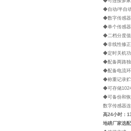
◆可连接多家
◆自动/半自
◆数字传感器
◆单个传感器
◆二档分度值
◆非线性修正
◆定时关机功
◆配备两路独
◆配备电流环
◆称重记录贮
◆可存储10
◆可备份和恢
数字传感器连
高
24小时：138
地磅厂家
选配