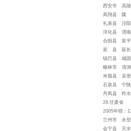
西安市 高陵
凤翔县 陇 
礼泉县 泾阳
淳化县 渭南
合阳县 富平
富 县 延长
镇巴县 城固
榆林市 清涧
米脂县 吴堡
石泉县 宁陕
丹凤县 柞水
28.甘肃省
2005年辖
兰州市 永登
会宁县 天水