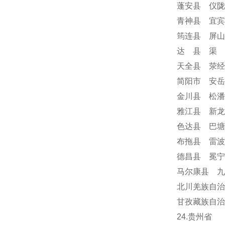
蓬安县 仪陇
青神县 宜宾
筠连县 屏山
达 县 渠 
天全县 荥经
简阳市 安岳
金川县 松潘
雅江县 新龙
色达县 巴塘
布拖县 雷波
德昌县 冕
马尔康县 九
北川羌族自治
甘孜藏族自治
24
.贵州省