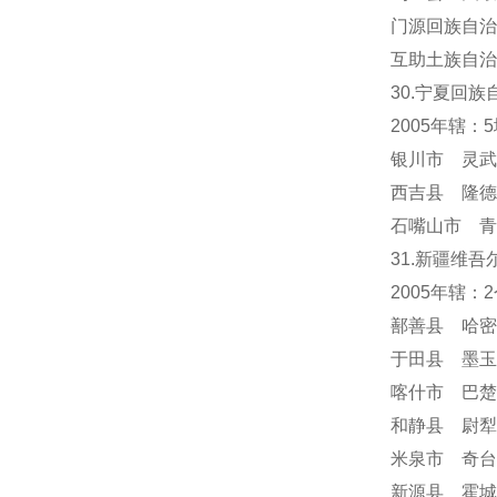
门源回族自治
互助土族自治
30.宁夏回族
2005年辖：
银川市 灵武
西吉县 隆德
石嘴山市 青
31.新疆维吾
2005年辖
鄯善县 哈密
于田县 墨玉
喀什市 巴楚
和静县 尉犁
米泉市 奇台
新源县 霍城