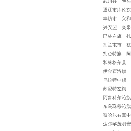
武川县 包
通辽市库伦
丰镇市 兴
兴安盟 突
巴林右旗 
扎兰屯市 
扎赉特旗 阿
和林格尔县 
伊金霍洛旗 
乌拉特中旗 
苏尼特左旗 
阿鲁科尔沁旗
东乌珠穆沁旗
察哈尔右翼中
达尔罕茂明安