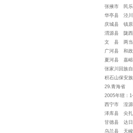
张掖市 民乐
华亭县 泾川
庆城县 镇原
渭源县 陇西
文 县 两当
广河县 和政
夏河县 嘉峪
张家川回族自
积石山保安族
29.青海省
2005年辖
西宁市 湟源
泽库县 尖扎
甘德县 达日
乌兰县 天峻