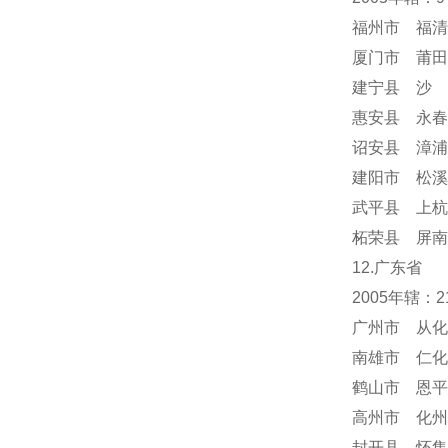
福州市 福清
厦门市 莆田
建宁县 沙 
惠安县 永春
诏安县 漳浦
建阳市 松溪
武平县 上杭
柘荣县 屏南
12.广东省
2005年辖：
广州市 从化
南雄市 仁化
鹤山市 恩平
高州市 化州
封开县 怀集