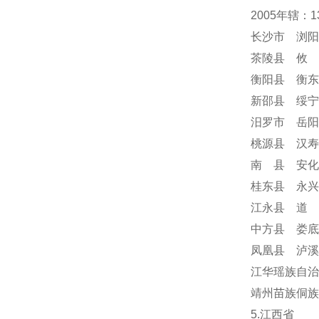
2005年辖
长沙市 浏阳
茶陵县 攸 
衡阳县 衡东
新邵县 绥宁
汨罗市 岳阳
桃源县 汉寿
南 县 安化
桂东县 永兴
江永县 道 
中方县 娄底
凤凰县 泸溪
江华瑶族自治
靖州苗族侗族
5.江西省