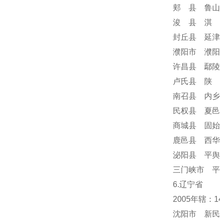
郏 县 鲁山
浚 县 淇 
封丘县 延津
濮阳市 濮阳
许昌县 鄢陵
卢氏县 陕 
南召县 内乡
民权县 夏邑
商城县 固始
鹿邑县 西华
泌阳县 平舆
三门峡市 平
6.辽宁省
2005年辖：
沈阳市 新民