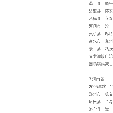
蠡 县 顺平
沽源县 怀安
承德县 兴隆
河间市 沧 
吴桥县 廊坊
衡水市 冀州
景 县 武强
青龙满族自治
围场满族蒙
3.河南省
2005年辖：
郑州市 巩义
尉氏县 兰考
洛宁县 嵩 