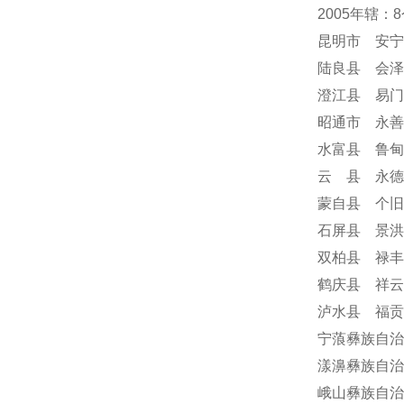
2005年辖
昆明市 安宁
陆良县 会泽
澄江县 易门
昭通市 永善
水富县 鲁甸
云 县 永德
蒙自县 个旧
石屏县 景洪
双柏县 禄丰
鹤庆县 祥云
泸水县 福贡
宁蒗彝族自治
漾濞彝族自治
峨山彝族自治