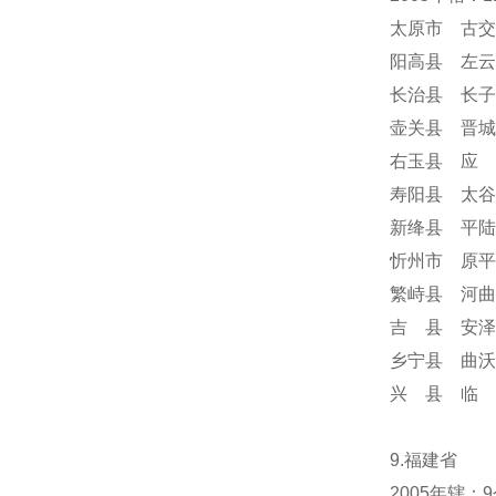
太原市 古交
阳高县 左云
长治县 长子
壶关县 晋城
右玉县 应 
寿阳县 太谷
新绛县 平陆
忻州市 原平
繁峙县 河曲
吉 县 安泽
乡宁县 曲沃
兴 县 临 
9.福建省
2005年辖：