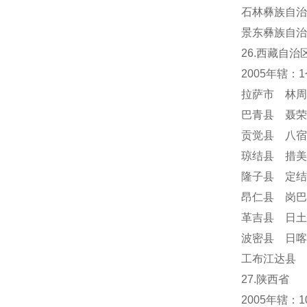
石林彝族自治
景东彝族自治
26.西藏自治
2005年辖
拉萨市 林周
巴青县 聂荣
贡觉县 八宿
琼结县 措美
隆子县 定结
昂仁县 岗巴
革吉县 日土
波密县 日喀
工布江达县 
27.陕西省
2005年辖：