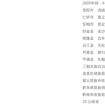
2005年辖
贵阳市 清镇
仁怀市 遵义
安顺市
普定
织金县 金沙
晴隆县 贞丰
台江县 天柱
丹寨县 都匀
平塘县 长顺
三都水族自治
道真仡佬族苗
紫云苗族布依
黔东南苗族侗
黔南布依族苗
25.云南省