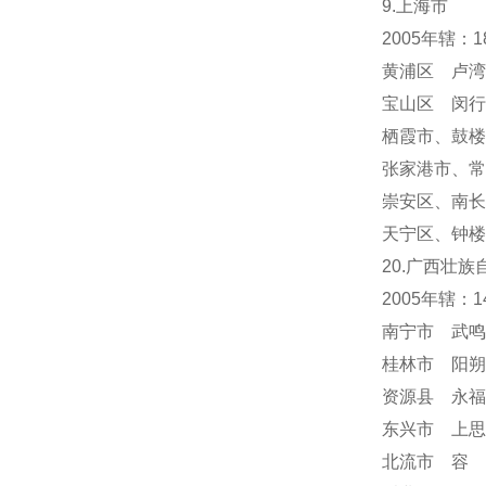
9.上海市
2005年辖：
黄浦区 卢湾
宝山区 闵行
栖霞市
、
鼓楼
张家港市、常
崇安区、南长
天宁区
、
钟楼
20.广西壮族
2005年辖：
南宁市 武鸣
桂林市 阳朔
资源县 永福
东兴市 上思
北流市 容