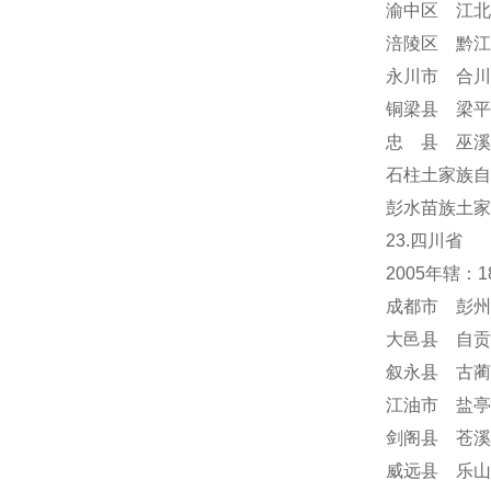
渝中区 江北
涪陵区 黔江
永川市 合川
铜梁县 梁平
忠 县 巫溪
石柱土家族自
彭水苗族土家
23.四川省
2005年辖：
成都市 彭州
大邑县 自贡
叙永县 古蔺
江油市 盐亭
剑阁县 苍溪
威远县 乐山