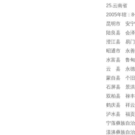
25.云南省
2005年辖
昆明市 安宁
陆良县 会泽
澄江县 易门
昭通市 永善
水富县 鲁甸
云 县 永德
蒙自县 个旧
石屏县 景洪
双柏县 禄丰
鹤庆县 祥云
泸水县 福贡
宁蒗彝族自治
漾濞彝族自治