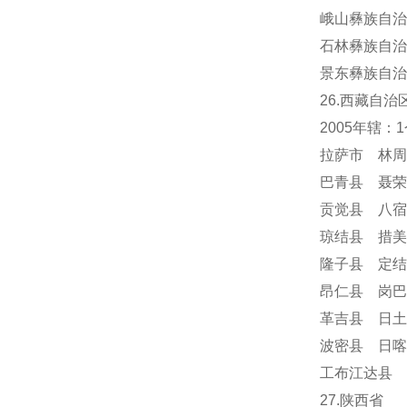
峨山彝族自治
石林彝族自治
景东彝族自治
26.西藏自治
2005年辖
拉萨市 林周
巴青县 聂荣
贡觉县 八宿
琼结县 措美
隆子县 定结
昂仁县 岗巴
革吉县 日土
波密县 日喀
工布江达县 
27.陕西省