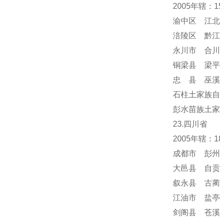
2005年辖：
渝中区 江北
涪陵区 黔江
永川市 合川
铜梁县 梁平
忠 县 巫溪
石柱土家族自
彭水苗族土家
23.四川省
2005年辖：
成都市 彭州
大邑县 自贡
叙永县 古蔺
江油市 盐亭
剑阁县 苍溪