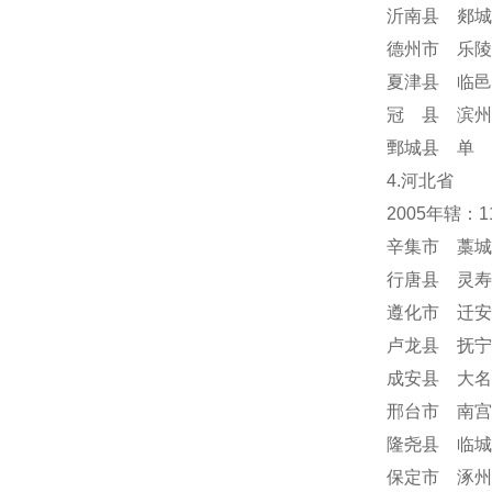
沂南县 郯城
德州市 乐陵
夏津县 临邑
冠 县 滨州
鄄城县 单 
4.河北省
2005年辖：
辛集市 藁城
行唐县 灵寿
遵化市 迁安
卢龙县 抚宁
成安县 大名
邢台市 南宫
隆尧县 临城
保定市 涿州