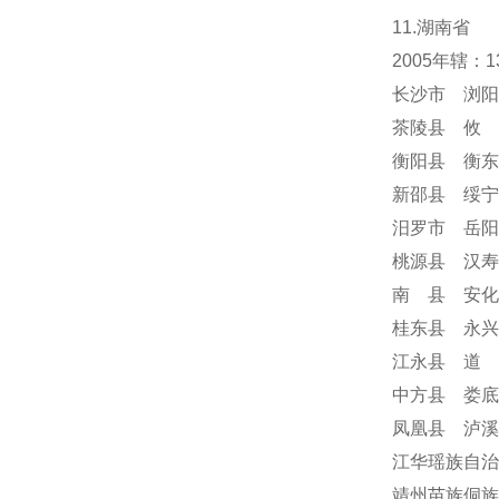
11.湖南省
2005年辖
长沙市 浏阳
茶陵县 攸 
衡阳县 衡东
新邵县 绥宁
汨罗市 岳阳
桃源县 汉寿
南 县 安化
桂东县 永兴
江永县 道 
中方县 娄底
凤凰县 泸溪
江华瑶族自治
靖州苗族侗族