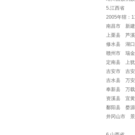
5.江西省
2005年辖：
南昌市 新建
上栗县 芦溪
修水县 湖口
赣州市 瑞金
定南县 上犹
吉安市 吉安
吉水县 万安
奉新县 万载
资溪县 宜黄
鄱阳县 婺源
井冈山市 
6.山西省