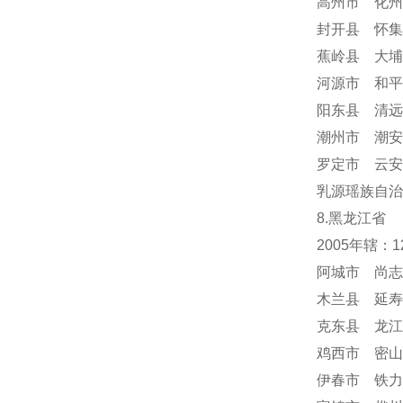
高州市 化州
封开县 怀集
蕉岭县 大埔
河源市 和平
阳东县 清远
潮州市 潮安
罗定市 云安
乳源瑶族自治
8.黑龙江省
2005年辖：
阿城市 尚志
木兰县 延寿
克东县 龙江
鸡西市 密山
伊春市 铁力