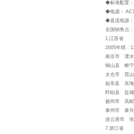
◆标准配置： 1
◆电源： AC1
◆直流电源：
全国销售点：
1.江苏省
2005年辖：
南京市 溧水
铜山县 睢宁
太仓市 昆山
如东县 东海
盱眙县 盐城
扬州市 高邮
泰州市 泰兴
连云港市 张
7.浙江省