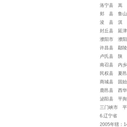
洛宁县 嵩 
郏 县 鲁山
浚 县 淇 
封丘县 延津
濮阳市 濮阳
许昌县 鄢陵
卢氏县 陕 
南召县 内乡
民权县 夏邑
商城县 固始
鹿邑县 西华
泌阳县 平舆
三门峡市 平
6.辽宁省
2005年辖：