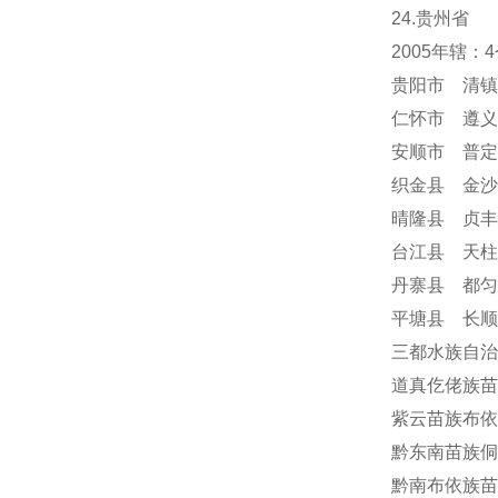
24
.贵州省
2005年辖
贵阳市 清镇
仁怀市 遵义
安顺市
普定
织金县 金沙
晴隆县 贞丰
台江县 天柱
丹寨县 都匀
平塘县 长顺
三都水族自治
道真仡佬族苗
紫云苗族布依
黔东南苗族侗
黔南布依族苗