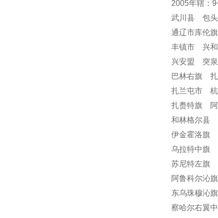
2005年辖：
武川县 包
通辽市库伦
丰镇市 兴
兴安盟 突
巴林右旗 
扎兰屯市 
扎赉特旗 阿
和林格尔县 
伊金霍洛旗 
乌拉特中旗 
苏尼特左旗 
阿鲁科尔沁旗
东乌珠穆沁旗
察哈尔右翼中