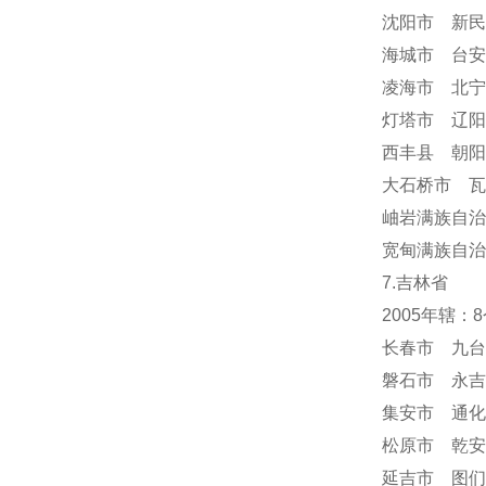
沈阳市 新民
海城市 台安
凌海市 北宁
灯塔市 辽阳
西丰县 朝阳
大石桥市 瓦
岫岩满族自
宽甸满族自治
7.吉林省
2005年辖
长春市 九台
磐石市 永吉
集安市 通化
松原市 乾安
延吉市 图们