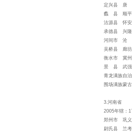
定兴县 唐 
蠡 县 顺平
沽源县 怀安
承德县 兴隆
河间市 沧 
吴桥县 廊坊
衡水市 冀州
景 县 武强
青龙满族自治
围场满族蒙
3.河南省
2005年辖：
郑州市 巩义
尉氏县 兰考