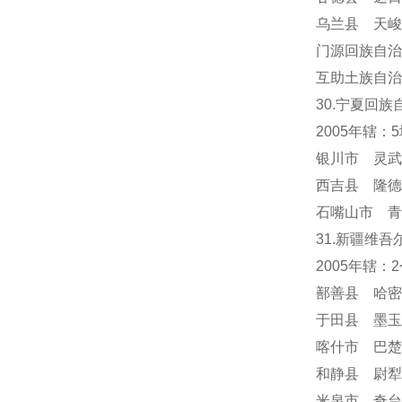
乌兰县 天峻
门源回族自治
互助土族自治
30.宁夏回族
2005年辖：
银川市 灵武
西吉县 隆德
石嘴山市 青
31.新疆维吾
2005年辖
鄯善县 哈密
于田县 墨玉
喀什市 巴楚
和静县 尉犁
米泉市 奇台