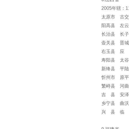
2005年辖：
太原市 古交
阳高县 左云
长治县 长子
壶关县 晋城
右玉县 应 
寿阳县 太谷
新绛县 平陆
忻州市 原平
繁峙县 河曲
吉 县 安泽
乡宁县 曲沃
兴 县 临 