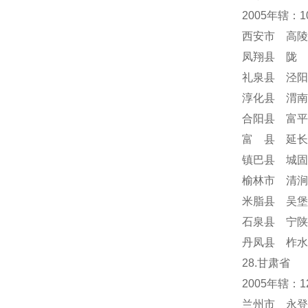
2005年辖：
西安市 高陵
凤翔县 陇 
礼泉县 泾阳
淳化县 渭南
合阳县 富平
富 县 延长
镇巴县 城固
榆林市 清涧
米脂县 吴堡
石泉县 宁陕
丹凤县 柞水
28.甘肃省
2005年辖
兰州市 永登