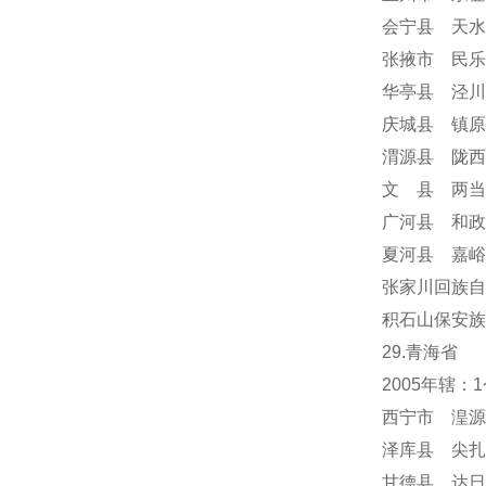
会宁县 天水
张掖市 民乐
华亭县 泾川
庆城县 镇原
渭源县 陇西
文 县 两当
广河县 和政
夏河县 嘉峪
张家川回族自
积石山保安族
29.青海省
2005年辖
西宁市 湟源
泽库县 尖扎
甘德县 达日