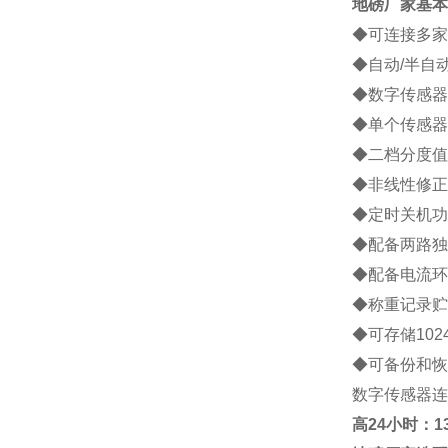
地磅厂家
基本
◆可连接多家
◆自动/半自
◆数字传感器
◆单个传感器
◆二档分度值
◆非线性修正
◆定时关机功
◆配备两路独
◆配备电流环
◆称重记录贮
◆可存储10
◆可备份和恢
数字传感器连
高
24小时：138