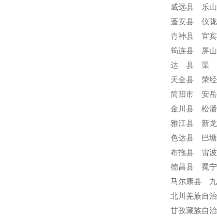
威远县 乐山
蓬安县 仪陇
青神县 宜宾
筠连县 屏山
达 县 渠 
天全县 荥经
简阳市 安岳
金川县 松潘
雅江县 新龙
色达县 巴塘
布拖县 雷波
德昌县 冕
马尔康县 九
北川羌族自治
甘孜藏族自治