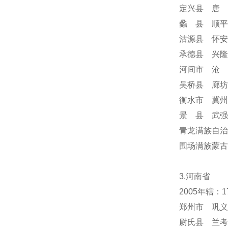
定兴县 唐 
蠡 县 顺平
沽源县 怀安
承德县 兴隆
河间市 沧 
吴桥县 廊坊
衡水市 冀州
景 县 武强
青龙满族自治
围场满族蒙
3.河南省
2005年辖：
郑州市 巩义
尉氏县 兰考