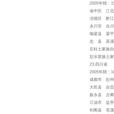
2005年辖：
渝中区 江北
涪陵区 黔江
永川市 合川
铜梁县 梁平
忠 县 巫溪
石柱土家族自
彭水苗族土家
23.四川省
2005年辖：
成都市 彭州
大邑县 自贡
叙永县 古蔺
江油市 盐亭
剑阁县 苍溪