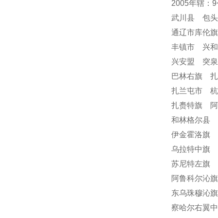
2005年辖：
武川县 包
通辽市库伦
丰镇市 兴
兴安盟 突
巴林右旗 
扎兰屯市 
扎赉特旗 阿
和林格尔县 
伊金霍洛旗 
乌拉特中旗 
苏尼特左旗 
阿鲁科尔沁旗
东乌珠穆沁旗
察哈尔右翼中