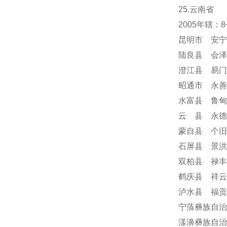
25.云南省
2005年辖
昆明市 安宁
陆良县 会泽
澄江县 易门
昭通市 永善
水富县 鲁甸
云 县 永德
蒙自县 个旧
石屏县 景洪
双柏县 禄丰
鹤庆县 祥云
泸水县 福贡
宁蒗彝族自治
漾濞彝族自治