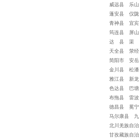
威远县 乐山
蓬安县 仪陇
青神县 宜宾
筠连县 屏山
达 县 渠 
天全县 荥经
简阳市 安岳
金川县 松潘
雅江县 新龙
色达县 巴塘
布拖县 雷波
德昌县 冕
马尔康县 九
北川羌族自治
甘孜藏族自治