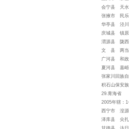
会宁县 天水
张掖市 民乐
华亭县 泾川
庆城县 镇原
渭源县 陇西
文 县 两当
广河县 和政
夏河县 嘉峪
张家川回族自
积石山保安族
29.青海省
2005年辖
西宁市 湟源
泽库县 尖扎
甘德县 达日