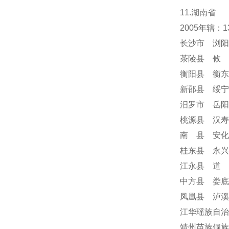
11.湖南省
2005年辖
长沙市 浏阳
茶陵县 攸 
衡阳县 衡东
新邵县 绥宁
汨罗市 岳阳
桃源县 汉寿
南 县 安化
桂东县 永兴
江永县 道 
中方县 娄底
凤凰县 泸溪
江华瑶族自治
靖州苗族侗族