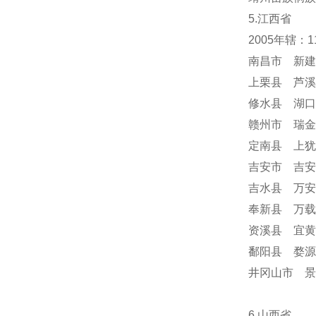
5.江西省
2005年辖：
南昌市 新建
上栗县 芦溪
修水县 湖口
赣州市 瑞金
定南县 上犹
吉安市 吉安
吉水县 万安
奉新县 万载
资溪县 宜黄
鄱阳县 婺源
井冈山市 
6.山西省