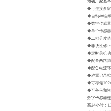
地磅厂家
基本
◆可连接多家
◆自动/半自
◆数字传感器
◆单个传感器
◆二档分度值
◆非线性修正
◆定时关机功
◆配备两路独
◆配备电流环
◆称重记录贮
◆可存储10
◆可备份和恢
数字传感器连
高
24小时：138