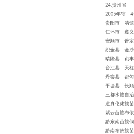
24
.贵州省
2005年辖
贵阳市 清镇
仁怀市 遵义
安顺市
普定
织金县 金沙
晴隆县 贞丰
台江县 天柱
丹寨县 都匀
平塘县 长顺
三都水族自治
道真仡佬族苗
紫云苗族布依
黔东南苗族侗
黔南布依族苗