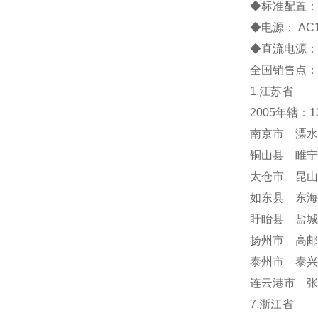
◆标准配置： 1
◆电源： AC1
◆直流电源：
全国销售点：
1.江苏省
2005年辖：
南京市 溧水
铜山县 睢宁
太仓市 昆山
如东县 东海
盱眙县 盐城
扬州市 高邮
泰州市 泰兴
连云港市 张
7.浙江省