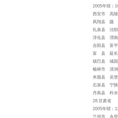
2005年辖：
西安市 高陵
凤翔县 陇 
礼泉县 泾阳
淳化县 渭南
合阳县 富平
富 县 延长
镇巴县 城固
榆林市 清涧
米脂县 吴堡
石泉县 宁陕
丹凤县 柞水
28.甘肃省
2005年辖
兰州市 永登