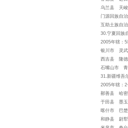
乌兰县 天峻
门源回族自治
互助土族自治
30.宁夏回族
2005年辖：
银川市 灵武
西吉县 隆德
石嘴山市 青
31.新疆维吾
2005年辖
鄯善县 哈密
于田县 墨玉
喀什市 巴楚
和静县 尉犁
米泉市 奇台