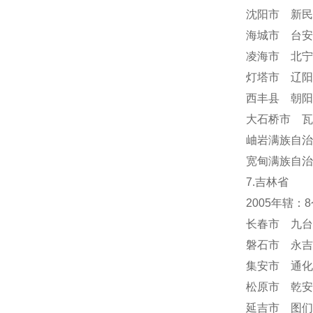
沈阳市 新民
海城市 台安
凌海市 北宁
灯塔市 辽阳
西丰县 朝阳
大石桥市 瓦
岫岩满族自
宽甸满族自治
7.吉林省
2005年辖
长春市 九台
磐石市 永吉
集安市 通化
松原市 乾安
延吉市 图们