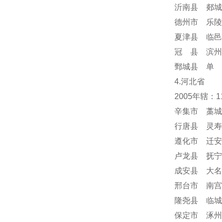
沂南县 郯城
德州市 乐陵
夏津县 临邑
冠 县 滨州
鄄城县 单 
4.河北省
2005年辖：
辛集市 藁城
行唐县 灵寿
遵化市 迁安
卢龙县 抚宁
成安县 大名
邢台市 南宫
隆尧县 临城
保定市 涿州