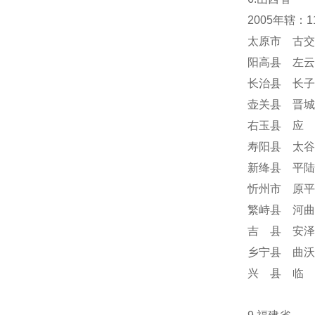
2005年辖：
太原市 古交
阳高县 左云
长治县 长子
壶关县 晋城
右玉县 应 
寿阳县 太谷
新绛县 平陆
忻州市 原平
繁峙县 河曲
吉 县 安泽
乡宁县 曲沃
兴 县 临 