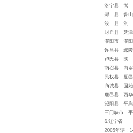
洛宁县 嵩 
郏 县 鲁山
浚 县 淇 
封丘县 延津
濮阳市 濮阳
许昌县 鄢陵
卢氏县 陕 
南召县 内乡
民权县 夏邑
商城县 固始
鹿邑县 西华
泌阳县 平舆
三门峡市 平
6.辽宁省
2005年辖：