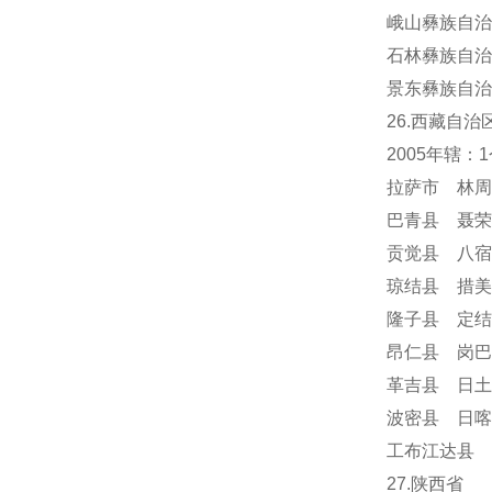
峨山彝族自治
石林彝族自治
景东彝族自治
26.西藏自治
2005年辖
拉萨市 林周
巴青县 聂荣
贡觉县 八宿
琼结县 措美
隆子县 定结
昂仁县 岗巴
革吉县 日土
波密县 日喀
工布江达县 
27.陕西省