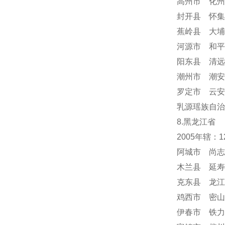
高州市 化州
封开县 怀集
蕉岭县 大埔
河源市 和平
阳东县 清远
潮州市 潮安
罗定市 云安
乳源瑶族自治
8.黑龙江省
2005年辖：
阿城市 尚志
木兰县 延寿
克东县 龙江
鸡西市 密山
伊春市 铁力