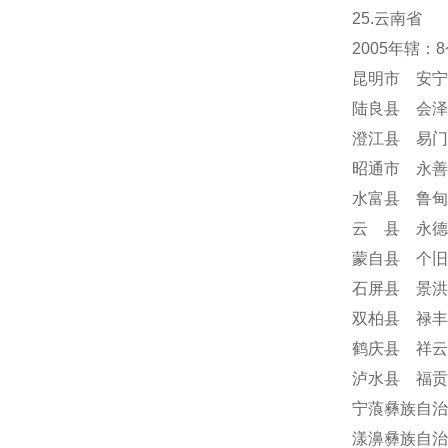
25.云南省
2005年辖
昆明市 安宁
陆良县 会泽
澄江县 易门
昭通市 永善
水富县 鲁甸
云 县 永德
蒙自县 个旧
石屏县 景洪
双柏县 禄丰
鹤庆县 祥云
泸水县 福贡
宁蒗彝族自治
漾濞彝族自治