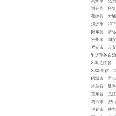
高州市 化州
封开县 怀集
蕉岭县 大埔
河源市 和平
阳东县 清远
潮州市 潮安
罗定市 云安
乳源瑶族自治
8.黑龙江省
2005年辖：
阿城市 尚志
木兰县 延寿
克东县 龙江
鸡西市 密山
伊春市 铁力