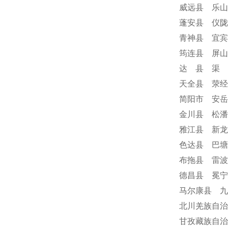
威远县 乐山
蓬安县 仪陇
青神县 宜宾
筠连县 屏山
达 县 渠 
天全县 荥经
简阳市 安岳
金川县 松潘
雅江县 新龙
色达县 巴塘
布拖县 雷波
德昌县 冕
马尔康县 九
北川羌族自治
甘孜藏族自治