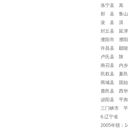
洛宁县 嵩 
郏 县 鲁山
浚 县 淇 
封丘县 延津
濮阳市 濮阳
许昌县 鄢陵
卢氏县 陕 
南召县 内乡
民权县 夏邑
商城县 固始
鹿邑县 西华
泌阳县 平舆
三门峡市 平
6.辽宁省
2005年辖：