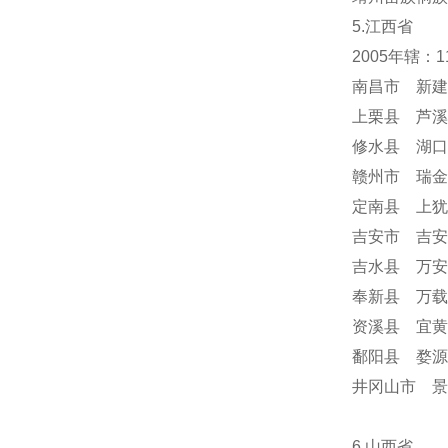
5.江西省
2005年辖：
南昌市 新建
上栗县 芦溪
修水县 湖口
赣州市 瑞金
定南县 上犹
吉安市 吉安
吉水县 万安
奉新县 万载
资溪县 宜黄
鄱阳县 婺源
井冈山市 
6.山西省