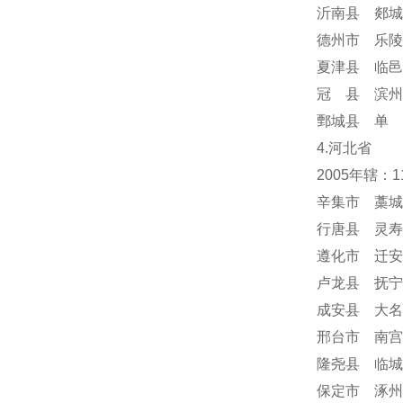
沂南县 郯城
德州市 乐陵
夏津县 临邑
冠 县 滨州
鄄城县 单 
4.河北省
2005年辖：
辛集市 藁城
行唐县 灵寿
遵化市 迁安
卢龙县 抚宁
成安县 大名
邢台市 南宫
隆尧县 临城
保定市 涿州