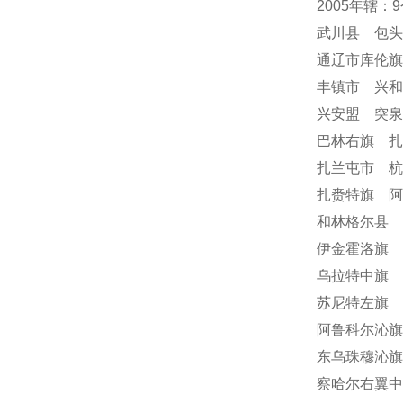
2005年辖：
武川县 包
通辽市库伦
丰镇市 兴
兴安盟 突
巴林右旗 
扎兰屯市 
扎赉特旗 阿
和林格尔县 
伊金霍洛旗 
乌拉特中旗 
苏尼特左旗 
阿鲁科尔沁旗
东乌珠穆沁旗
察哈尔右翼中