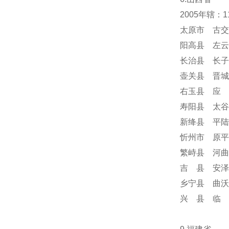
2005年辖：
太原市 古交
阳高县 左云
长治县 长子
壶关县 晋城
右玉县 应 
寿阳县 太谷
新绛县 平陆
忻州市 原平
繁峙县 河曲
吉 县 安泽
乡宁县 曲沃
兴 县 临 