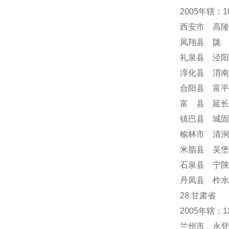
2005年辖：
西安市 高陵
凤翔县 陇 
礼泉县 泾阳
淳化县 渭南
合阳县 富平
富 县 延长
镇巴县 城固
榆林市 清涧
米脂县 吴堡
石泉县 宁陕
丹凤县 柞水
28.甘肃省
2005年辖
兰州市 永登