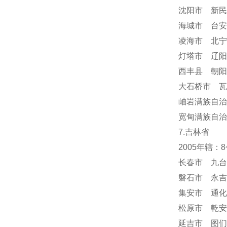
沈阳市 新民
海城市 台安
凌海市 北宁
灯塔市 辽阳
西丰县 朝阳
大石桥市 瓦
岫岩满族自
宽甸满族自治
7.吉林省
2005年辖
长春市 九台
磐石市 永吉
集安市 通化
松原市 乾安
延吉市 图们