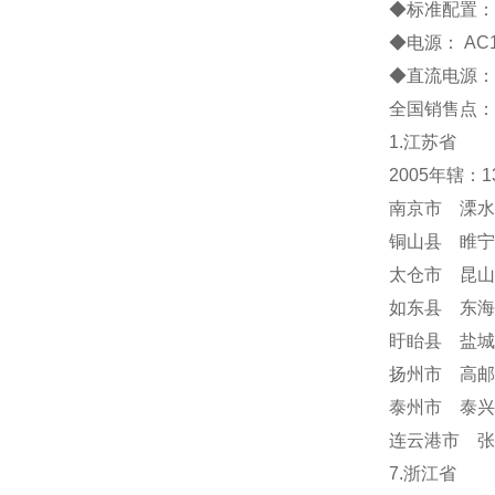
◆标准配置： 1
◆电源： AC1
◆直流电源：
全国销售点：
1.江苏省
2005年辖：
南京市 溧水
铜山县 睢宁
太仓市 昆山
如东县 东海
盱眙县 盐城
扬州市 高邮
泰州市 泰兴
连云港市 张
7.浙江省