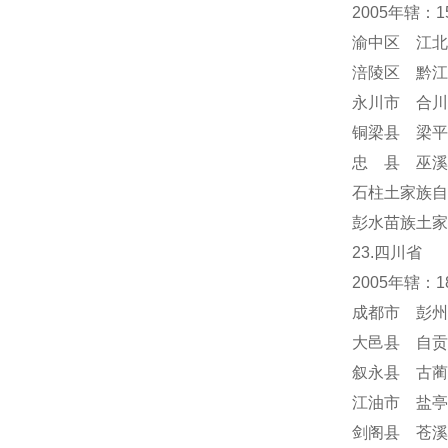
2005年辖：
渝中区 江北
涪陵区 黔江
永川市 合川
铜梁县 梁平
忠 县 巫溪
石柱土家族自
彭水苗族土家
23.四川省
2005年辖：
成都市 彭州
大邑县 自贡
叙永县 古蔺
江油市 盐亭
剑阁县 苍溪