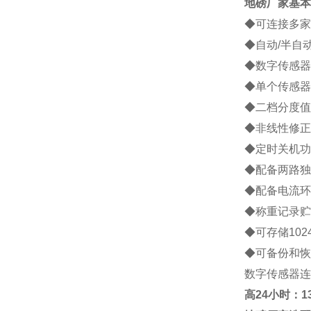
地磅厂家
基本
◆可连接多家
◆自动/半自
◆数字传感器
◆单个传感器
◆二档分度值
◆非线性修正
◆定时关机功
◆配备两路独
◆配备电流环
◆称重记录贮
◆可存储10
◆可备份和恢
数字传感器连
高
24小时：138