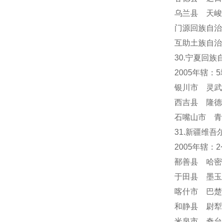
乌兰县 天峻
门源回族自治
互助土族自治
30.宁夏回族
2005年辖：
银川市 灵武
西吉县 隆德
石嘴山市 青
31.新疆维吾
2005年辖
鄯善县 哈密
于田县 墨玉
喀什市 巴楚
和静县 尉犁
米泉市 奇台