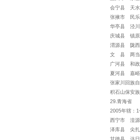
会宁县 天水
张掖市 民乐
华亭县 泾川
庆城县 镇原
渭源县 陇西
文 县 两当
广河县 和政
夏河县 嘉峪
张家川回族自
积石山保安族
29.青海省
2005年辖
西宁市 湟源
泽库县 尖扎
甘德县 达日