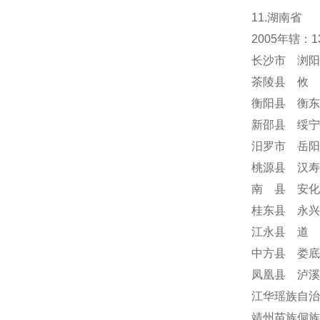
11.湖南省
2005年辖
长沙市 浏阳
茶陵县 攸 
衡阳县 衡东
新邵县 绥宁
汨罗市 岳阳
桃源县 汉寿
南 县 安化
桂东县 永兴
江永县 道 
中方县 娄底
凤凰县 泸溪
江华瑶族自治
靖州苗族侗族