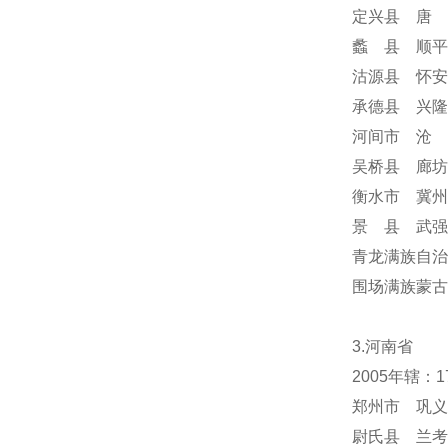
定兴县 唐 
蠡 县 顺平
沽源县 怀安
承德县 兴隆
河间市 沧 
吴桥县 廊坊
衡水市 冀州
景 县 武强
青龙满族自治
围场满族蒙
3.河南省
2005年辖：
郑州市 巩义
尉氏县 兰考