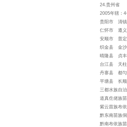
24
.贵州省
2005年辖
贵阳市 清镇
仁怀市 遵义
安顺市
普定
织金县 金沙
晴隆县 贞丰
台江县 天柱
丹寨县 都匀
平塘县 长顺
三都水族自治
道真仡佬族苗
紫云苗族布依
黔东南苗族侗
黔南布依族苗