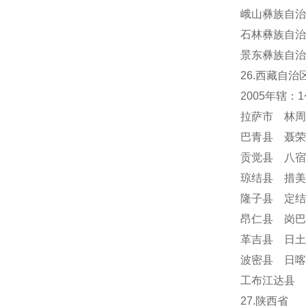
峨山彝族自治
石林彝族自治
景东彝族自治
26.西藏自治
2005年辖
拉萨市 林周
巴青县 聂荣
贡觉县 八宿
琼结县 措美
隆子县 定结
昂仁县 岗巴
革吉县 日土
波密县 日喀
工布江达县 
27.陕西省