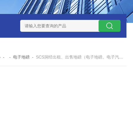
钱？
SCS-18米120吨玉环装一台16米100吨地磅多少钱？
SC
心
- -
电子地磅
-
SCS洞经出租、出售地磅（电子地磅。电子汽车衡厂家）