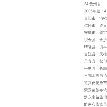
24
.贵州省
2005年辖
贵阳市 清镇
仁怀市 遵义
安顺市
普定
织金县 金沙
晴隆县 贞丰
台江县 天柱
丹寨县 都匀
平塘县 长顺
三都水族自治
道真仡佬族苗
紫云苗族布依
黔东南苗族侗
黔南布依族苗