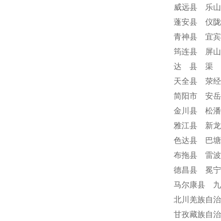
威远县 乐山
蓬安县 仪陇
青神县 宜宾
筠连县 屏山
达 县 渠 
天全县 荥经
简阳市 安岳
金川县 松潘
雅江县 新龙
色达县 巴塘
布拖县 雷波
德昌县 冕
马尔康县 九
北川羌族自治
甘孜藏族自治