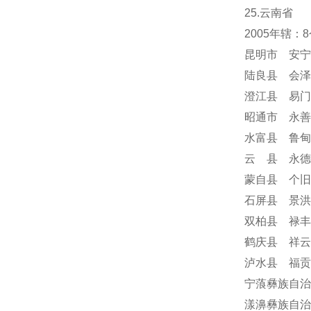
25.云南省
2005年辖
昆明市 安宁
陆良县 会泽
澄江县 易门
昭通市 永善
水富县 鲁甸
云 县 永德
蒙自县 个旧
石屏县 景洪
双柏县 禄丰
鹤庆县 祥云
泸水县 福贡
宁蒗彝族自治
漾濞彝族自治