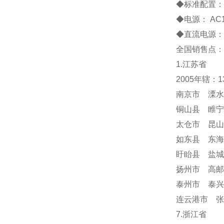
◆标准配置： 1
◆电源： AC1
◆直流电源：
全国销售点：
1.江苏省
2005年辖：
南京市 溧水
铜山县 睢宁
太仓市 昆山
如东县 东海
盱眙县 盐城
扬州市 高邮
泰州市 泰兴
连云港市 张
7.浙江省