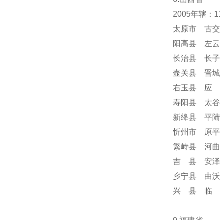
2005年辖：
太原市 古交
阳高县 左云
长治县 长子
壶关县 晋城
右玉县 应 
寿阳县 太谷
新绛县 平陆
忻州市 原平
繁峙县 河曲
吉 县 安泽
乡宁县 曲沃
兴 县 临 