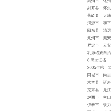
高州市 化州
封开县 怀集
蕉岭县 大埔
河源市 和平
阳东县 清远
潮州市 潮安
罗定市 云安
乳源瑶族自治
8.黑龙江省
2005年辖：
阿城市 尚志
木兰县 延寿
克东县 龙江
鸡西市 密山
伊春市 铁力