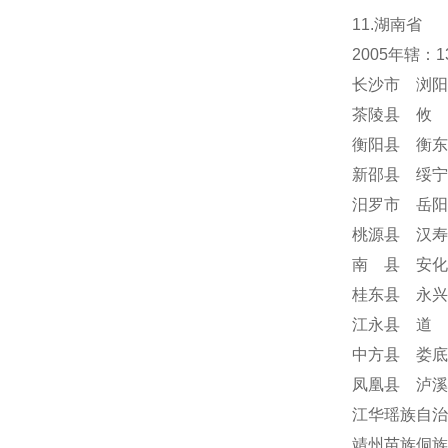
11.湖南省
2005年辖
长沙市 浏阳
茶陵县 攸 
衡阳县 衡东
新邵县 绥宁
汨罗市 岳阳
桃源县 汉寿
南 县 安化
桂东县 永兴
江永县 道 
中方县 娄底
凤凰县 泸溪
江华瑶族自治
靖州苗族侗族