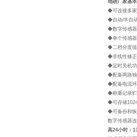
地磅厂家
基本
◆可连接多家
◆自动/半自
◆数字传感器
◆单个传感器
◆二档分度值
◆非线性修正
◆定时关机功
◆配备两路独
◆配备电流环
◆称重记录贮
◆可存储10
◆可备份和恢
数字传感器连
高
24小时：138