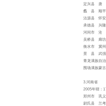
定兴县 唐 
蠡 县 顺平
沽源县 怀安
承德县 兴隆
河间市 沧 
吴桥县 廊坊
衡水市 冀州
景 县 武强
青龙满族自治
围场满族蒙
3.河南省
2005年辖：
郑州市 巩义
尉氏县 兰考