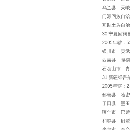
乌兰县 天峻
门源回族自治
互助土族自治
30.宁夏回族
2005年辖：
银川市 灵武
西吉县 隆德
石嘴山市 青
31.新疆维吾
2005年辖
鄯善县 哈密
于田县 墨玉
喀什市 巴楚
和静县 尉犁
米泉市 奇台