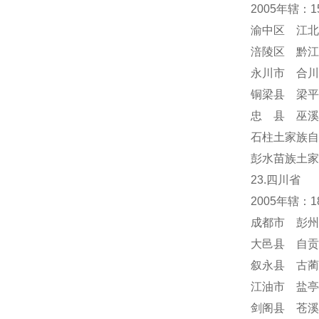
2005年辖：
渝中区 江北
涪陵区 黔江
永川市 合川
铜梁县 梁平
忠 县 巫溪
石柱土家族自
彭水苗族土家
23.四川省
2005年辖：
成都市 彭州
大邑县 自贡
叙永县 古蔺
江油市 盐亭
剑阁县 苍溪