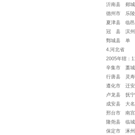
沂南县 郯城
德州市 乐陵
夏津县 临邑
冠 县 滨州
鄄城县 单 
4.河北省
2005年辖：
辛集市 藁城
行唐县 灵寿
遵化市 迁安
卢龙县 抚宁
成安县 大名
邢台市 南宫
隆尧县 临城
保定市 涿州