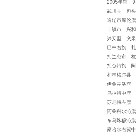
2005年辖：
武川县 包
通辽市库伦
丰镇市 兴
兴安盟 突
巴林右旗 
扎兰屯市 
扎赉特旗 阿
和林格尔县 
伊金霍洛旗 
乌拉特中旗 
苏尼特左旗 
阿鲁科尔沁旗
东乌珠穆沁旗
察哈尔右翼中