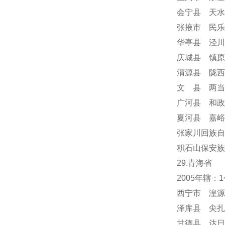
会宁县 天水
张掖市 民乐
华亭县 泾川
庆城县 镇原
渭源县 陇西
文 县 两当
广河县 和政
夏河县 嘉峪
张家川回族自
积石山保安族
29.青海省
2005年辖
西宁市 湟源
泽库县 尖扎
甘德县 达日