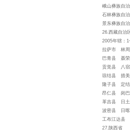
峨山彝族自治
石林彝族自治
景东彝族自治
26.西藏自治
2005年辖
拉萨市 林周
巴青县 聂荣
贡觉县 八宿
琼结县 措美
隆子县 定结
昂仁县 岗巴
革吉县 日土
波密县 日喀
工布江达县 
27.陕西省