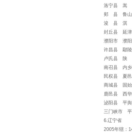
洛宁县 嵩 
郏 县 鲁山
浚 县 淇 
封丘县 延津
濮阳市 濮阳
许昌县 鄢陵
卢氏县 陕 
南召县 内乡
民权县 夏邑
商城县 固始
鹿邑县 西华
泌阳县 平舆
三门峡市 平
6.辽宁省
2005年辖：