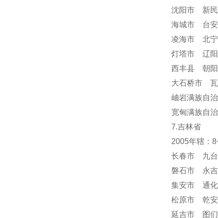
沈阳市 新民
海城市 台安
凌海市 北宁
灯塔市 辽阳
西丰县 朝阳
大石桥市 瓦
岫岩满族自
宽甸满族自治
7.吉林省
2005年辖
长春市 九台
磐石市 永吉
集安市 通化
松原市 乾安
延吉市 图们