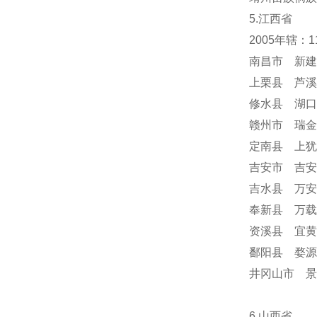
5.江西省
2005年辖：
南昌市 新建
上栗县 芦溪
修水县 湖口
赣州市 瑞金
定南县 上犹
吉安市 吉安
吉水县 万安
奉新县 万载
资溪县 宜黄
鄱阳县 婺源
井冈山市 
6.山西省