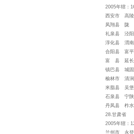
2005年辖：
西安市 高陵
凤翔县 陇 
礼泉县 泾阳
淳化县 渭南
合阳县 富平
富 县 延长
镇巴县 城固
榆林市 清涧
米脂县 吴堡
石泉县 宁陕
丹凤县 柞水
28.甘肃省
2005年辖
兰州市 永登