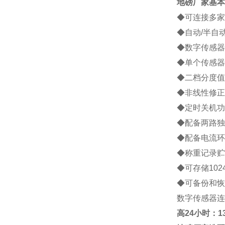
地磅厂家
基本
◆可连接多家
◆自动/半自
◆数字传感器
◆单个传感器
◆二档分度值
◆非线性修正
◆定时关机功
◆配备两路独
◆配备电流环
◆称重记录贮
◆可存储10
◆可备份和恢
数字传感器连
高
24小时：138