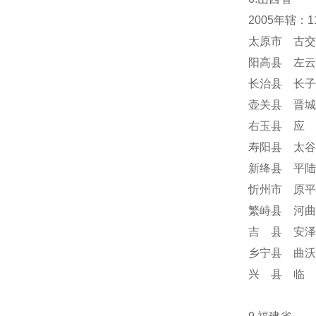
2005年辖：
太原市 古交
阳高县 左云
长治县 长子
壶关县 晋城
右玉县 应 
寿阳县 太谷
新绛县 平陆
忻州市 原平
繁峙县 河曲
吉 县 安泽
乡宁县 曲沃
兴 县 临 