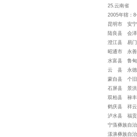
25.云南省
2005年辖
昆明市 安宁
陆良县 会泽
澄江县 易门
昭通市 永善
水富县 鲁甸
云 县 永德
蒙自县 个旧
石屏县 景洪
双柏县 禄丰
鹤庆县 祥云
泸水县 福贡
宁蒗彝族自治
漾濞彝族自治