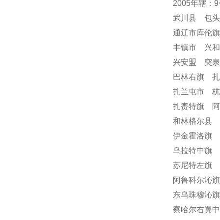
2005年辖：
武川县 包
通辽市库伦
丰镇市 兴
兴安盟 突
巴林右旗 
扎兰屯市 
扎赉特旗 阿
和林格尔县 
伊金霍洛旗 
乌拉特中旗 
苏尼特左旗 
阿鲁科尔沁旗
东乌珠穆沁旗
察哈尔右翼中