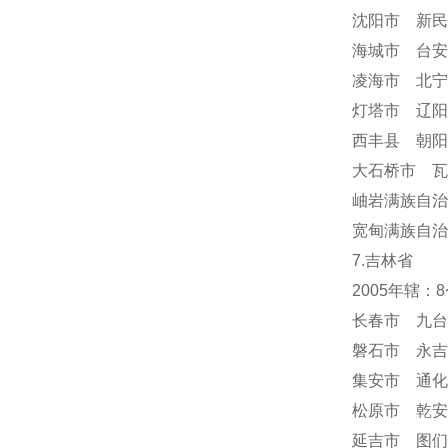
沈阳市 新民
海城市 台安
凌海市 北宁
灯塔市 辽阳
西丰县 朝阳
大石桥市 瓦
岫岩满族自
宽甸满族自治
7.吉林省
2005年辖
长春市 九台
磐石市 永吉
集安市 通化
松原市 乾安
延吉市 图们