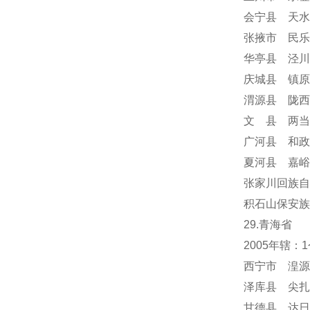
会宁县 天水
张掖市 民乐
华亭县 泾川
庆城县 镇原
渭源县 陇西
文 县 两当
广河县 和政
夏河县 嘉峪
张家川回族自
积石山保安族
29.青海省
2005年辖
西宁市 湟源
泽库县 尖扎
甘德县 达日