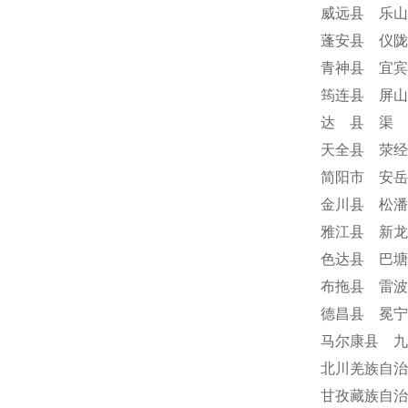
威远县 乐山
蓬安县 仪陇
青神县 宜宾
筠连县 屏山
达 县 渠 
天全县 荥经
简阳市 安岳
金川县 松潘
雅江县 新龙
色达县 巴塘
布拖县 雷波
德昌县 冕
马尔康县 九
北川羌族自治
甘孜藏族自治