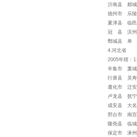
沂南县 郯城
德州市 乐陵
夏津县 临邑
冠 县 滨州
鄄城县 单 
4.河北省
2005年辖：
辛集市 藁城
行唐县 灵寿
遵化市 迁安
卢龙县 抚宁
成安县 大名
邢台市 南宫
隆尧县 临城
保定市 涿州