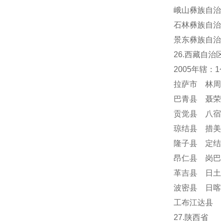
峨山彝族自治
石林彝族自治
景东彝族自治
26.西藏自治
2005年辖
拉萨市 林周
巴青县 聂荣
贡觉县 八宿
琼结县 措美
隆子县 定结
昂仁县 岗巴
革吉县 日土
波密县 日喀
工布江达县 
27.陕西省