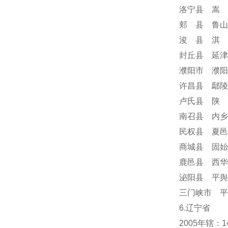
洛宁县 嵩 
郏 县 鲁山
浚 县 淇 
封丘县 延津
濮阳市 濮阳
许昌县 鄢陵
卢氏县 陕 
南召县 内乡
民权县 夏邑
商城县 固始
鹿邑县 西华
泌阳县 平舆
三门峡市 平
6.辽宁省
2005年辖：