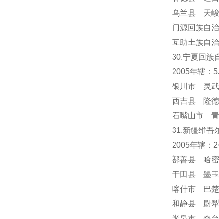
乌兰县 天峻
门源回族自治
互助土族自治
30.宁夏回族
2005年辖：
银川市 灵武
西吉县 隆德
石嘴山市 青
31.新疆维吾
2005年辖
鄯善县 哈密
于田县 墨玉
喀什市 巴楚
和静县 尉犁
米泉市 奇台