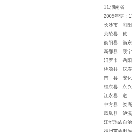
11.湖南省
2005年辖
长沙市 浏阳
茶陵县 攸 
衡阳县 衡东
新邵县 绥宁
汨罗市 岳阳
桃源县 汉寿
南 县 安化
桂东县 永兴
江永县 道 
中方县 娄底
凤凰县 泸溪
江华瑶族自治
靖州苗族侗族