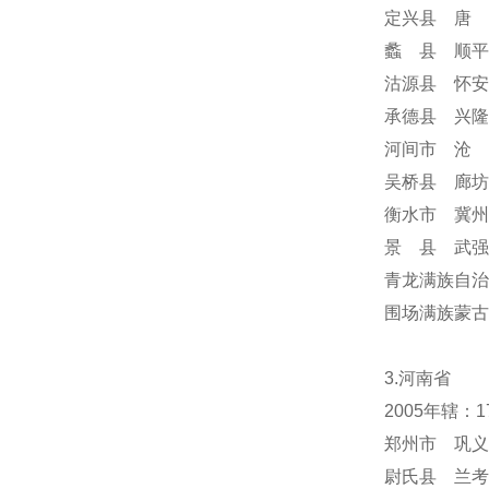
定兴县 唐 
蠡 县 顺平
沽源县 怀安
承德县 兴隆
河间市 沧 
吴桥县 廊坊
衡水市 冀州
景 县 武强
青龙满族自治
围场满族蒙
3.河南省
2005年辖：
郑州市 巩义
尉氏县 兰考