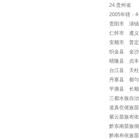
24
.贵州省
2005年辖
贵阳市 清镇
仁怀市 遵义
安顺市
普定
织金县 金沙
晴隆县 贞丰
台江县 天柱
丹寨县 都匀
平塘县 长顺
三都水族自治
道真仡佬族苗
紫云苗族布依
黔东南苗族侗
黔南布依族苗