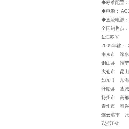
◆标准配置： 1
◆电源： AC1
◆直流电源：
全国销售点：
1.江苏省
2005年辖：
南京市 溧水
铜山县 睢宁
太仓市 昆山
如东县 东海
盱眙县 盐城
扬州市 高邮
泰州市 泰兴
连云港市 张
7.浙江省