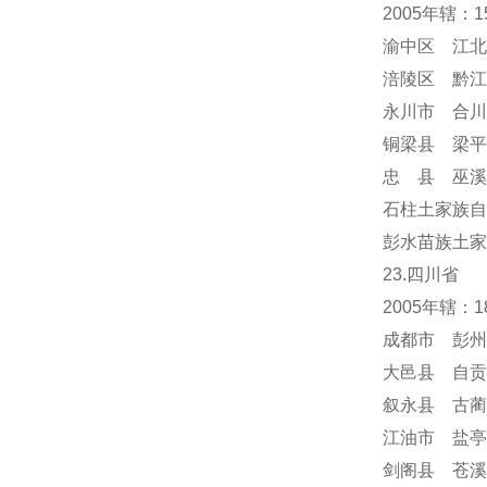
2005年辖：
渝中区 江北
涪陵区 黔江
永川市 合川
铜梁县 梁平
忠 县 巫溪
石柱土家族自
彭水苗族土家
23.四川省
2005年辖：
成都市 彭州
大邑县 自贡
叙永县 古蔺
江油市 盐亭
剑阁县 苍溪