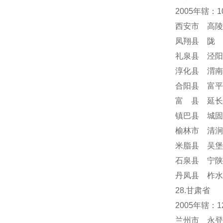
2005年辖：
西安市 高陵
凤翔县 陇 
礼泉县 泾阳
淳化县 渭南
合阳县 富平
富 县 延长
镇巴县 城固
榆林市 清涧
米脂县 吴堡
石泉县 宁陕
丹凤县 柞水
28.甘肃省
2005年辖
兰州市 永登