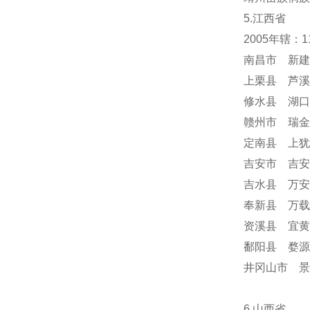
5.江西省
2005年辖：
南昌市 新建
上栗县 芦溪
修水县 湖口
赣州市 瑞金
定南县 上犹
吉安市 吉安
吉水县 万安
奉新县 万载
资溪县 宜黄
鄱阳县 婺源
井冈山市 
6.山西省