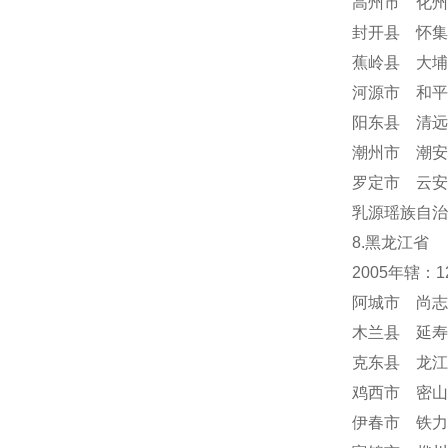
高州市 化州
封开县 怀集
蕉岭县 大埔
河源市 和平
阳东县 清远
潮州市 潮安
罗定市 云安
乳源瑶族自治
8.黑龙江省
2005年辖：
阿城市 尚志
木兰县 延寿
克东县 龙江
鸡西市 密山
伊春市 铁力