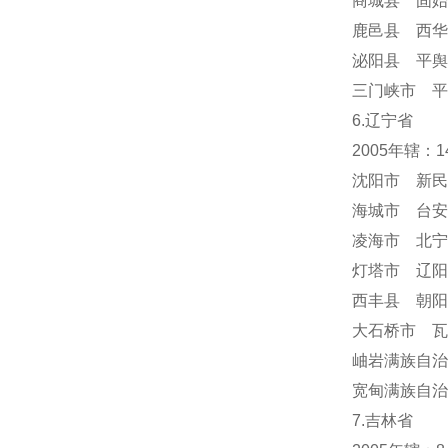
商城县 固始
鹿邑县 西华
泌阳县 平舆
三门峡市 平
6.辽宁省
2005年辖：
沈阳市 新民
海城市 台安
凌海市 北宁
灯塔市 辽阳
西丰县 朝阳
大石桥市 瓦
岫岩满族自
宽甸满族自治
7.吉林省