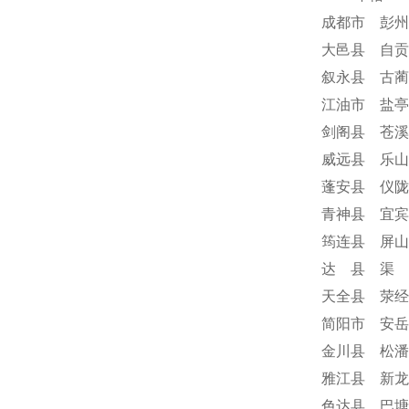
成都市 彭州
大邑县 自贡
叙永县 古蔺
江油市 盐亭
剑阁县 苍溪
威远县 乐山
蓬安县 仪陇
青神县 宜宾
筠连县 屏山
达 县 渠 
天全县 荥经
简阳市 安岳
金川县 松潘
雅江县 新龙
色达县 巴塘