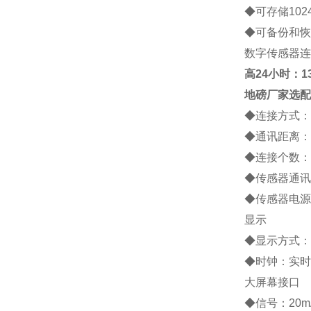
◆
可存储
102
◆
可备份和恢
数字传感器连
高
24小时：138
地磅厂家
选配
◆
连接方式：
◆
通讯距离：
◆
连接个数：
◆
传感器通讯
◆
传感器电源
显示
◆
显示方式：
◆
时钟：实时
大屏幕接口
◆
信号：
20m