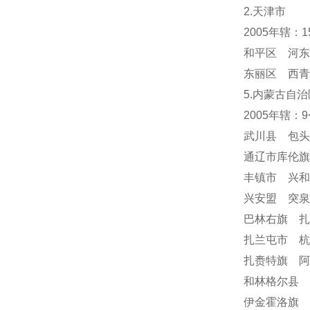
2.天津市
2005年辖：
和平区 河东
东丽区 西青
5.内蒙古自治
2005年辖：
武川县 包
通辽市库伦
丰镇市 兴
兴安盟 突
巴林右旗 
扎兰屯市 
扎赉特旗 阿
和林格尔县 
伊金霍洛旗 