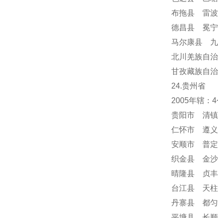
布拖县 雷波
德昌县 冕
马尔康县 九
北川羌族自治
甘孜藏族自治
24
.贵州省
2005年辖
贵阳市 清镇
仁怀市 遵义
安顺市
普定
织金县 金沙
晴隆县 贞丰
台江县 天柱
丹寨县 都匀
平塘县 长顺