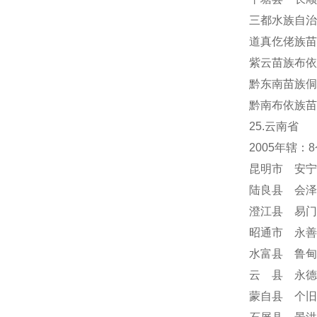
三都水族自治
道真仡佬族苗
紫云苗族布依
黔东南苗族侗
黔南布依族苗
25.云南省
2005年辖
昆明市 安宁
陆良县 会泽
澄江县 易门
昭通市 永善
水富县 鲁甸
云 县 永德
蒙自县 个旧