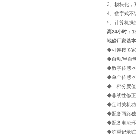
3
、模块化，
4
、数字式不
5
、计算机操
高
24小时：138
地磅厂家
基本
◆
可连接多家
◆
自动
/
半自
◆
数字传感器
◆
单个传感器
◆
二档分度值
◆
非线性修正
◆
定时关机功
◆
配备两路独
◆
配备电流环
◆
称重记录贮