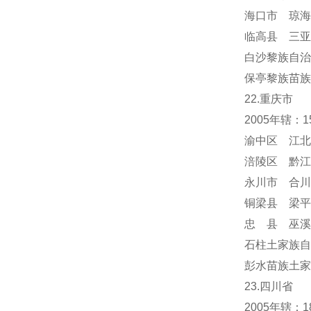
海口市 琼海
临高县 三亚
白沙黎族自治
保亭黎族苗族
22.重庆市
2005年辖：
渝中区 江北
涪陵区 黔江
永川市 合川
铜梁县 梁平
忠 县 巫溪
石柱土家族自
彭水苗族土家
23.四川省
2005年辖：