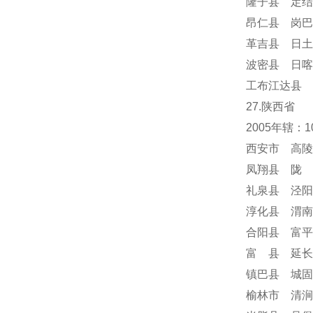
隆子县 定结
昂仁县 岗巴
革吉县 日土
波密县 日喀
工布江达县 
27.陕西省
2005年辖：
西安市 高陵
凤翔县 陇 
礼泉县 泾阳
淳化县 渭南
合阳县 富平
富 县 延长
镇巴县 城固
榆林市 清涧