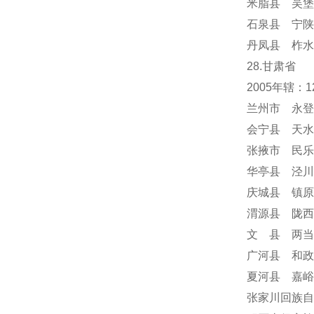
米脂县 吴堡
石泉县 宁陕
丹凤县 柞水
28.甘肃省
2005年辖
兰州市 永登
会宁县 天水
张掖市 民乐
华亭县 泾川
庆城县 镇原
渭源县 陇西
文 县 两当
广河县 和政
夏河县 嘉峪
张家川回族自