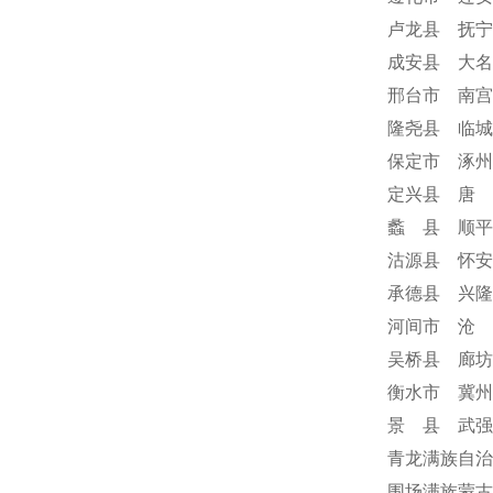
卢龙县 抚宁
成安县 大名
邢台市 南宫
隆尧县 临城
保定市 涿州
定兴县 唐 
蠡 县 顺平
沽源县 怀安
承德县 兴隆
河间市 沧 
吴桥县 廊坊
衡水市 冀州
景 县 武强
青龙满族自治
围场满族蒙