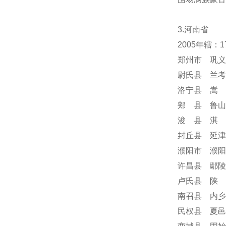
3.河南省
2005年辖：
郑州市 巩义
尉氏县 兰考
洛宁县 嵩 
郏 县 鲁山
浚 县 淇 
封丘县 延津
濮阳市 濮阳
许昌县 鄢陵
卢氏县 陕 
南召县 内乡
民权县 夏邑