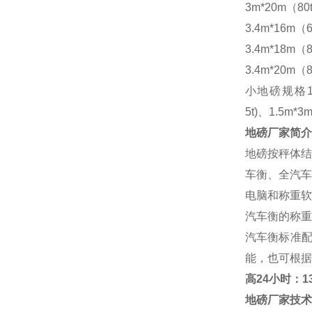
3m*20m（80
3.4m*16m（6
3.4m*18m（8
3.4m*20m（8
小地磅规格
5t)、1.5m*3m
地磅厂家
简介
地磅按秤体结
车衡、全汽车
电脑和称重软
汽车衡的称重
汽车衡标准
能，也可根据
高
24小时：138
地磅厂家
技术