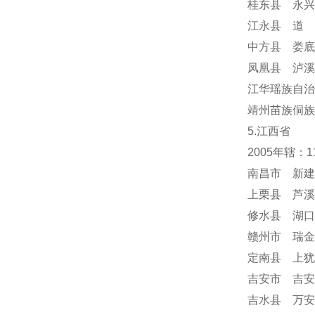
桂东县 永兴
江永县 道 
中方县 娄底
凤凰县 泸溪
江华瑶族自治
靖州苗族侗族
5.江西省
2005年辖：
南昌市 新建
上栗县 芦溪
修水县 湖口
赣州市 瑞金
定南县 上犹
吉安市 吉安
吉水县 万安