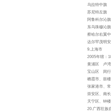
乌拉特中旗 
苏尼特左旗 
阿鲁科尔沁旗
东乌珠穆沁旗
察哈尔右翼中
达尔罕茂明安
9.上海市
2005年辖：
黄浦区 卢湾
宝山区 闵行
栖霞市
、
鼓楼
张家港市、常
崇安区、南长
天宁区
、
钟楼
20.广西壮族