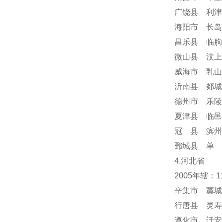
广饶县 利津
海阳市 长岛
昌乐县 临朐
微山县 汶上
威海市 乳山
沂南县 郯城
德州市 乐陵
夏津县 临邑
冠 县 滨州
鄄城县 单 
4.河北省
2005年辖：
辛集市 藁城
行唐县 灵寿
遵化市 迁安