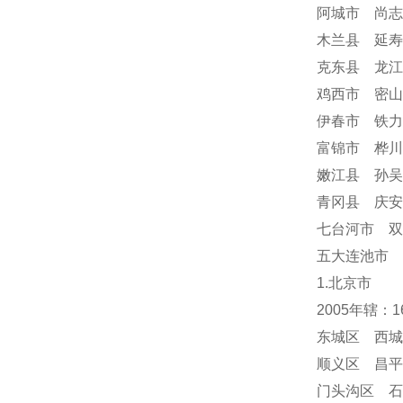
阿城市 尚志
木兰县 延寿
克东县 龙江
鸡西市 密山
伊春市 铁力
富锦市 桦川
嫩江县 孙吴
青冈县 庆
七台河市 双
五大连池市 
1.北京市
2005年辖：
东城区 西城
顺义区 昌平
门头沟区 