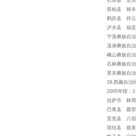
石屏县 景洪
双柏县 禄丰
鹤庆县 祥云
泸水县 福贡
宁蒗彝族自治
漾濞彝族自治
峨山彝族自治
石林彝族自治
景东彝族自治
26.西藏自治
2005年辖
拉萨市 林周
巴青县 聂荣
贡觉县 八宿
琼结县 措美