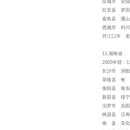
应城市 安陆
红安县 罗田
嘉鱼县 通山
恩施市 利川
丹江口市 老
11.湖南省
2005年辖
长沙市 浏阳
茶陵县 攸 
衡阳县 衡东
新邵县 绥宁
汨罗市 岳阳
桃源县 汉寿
南 县 安化