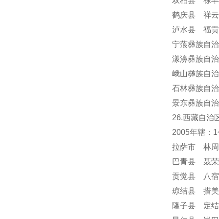
双柏县 禄丰
鹤庆县 祥云
泸水县 福贡
宁蒗彝族自治
漾濞彝族自治
峨山彝族自治
石林彝族自治
景东彝族自治
26.西藏自治
2005年辖
拉萨市 林周
巴青县 聂荣
贡觉县 八宿
琼结县 措美
隆子县 定结