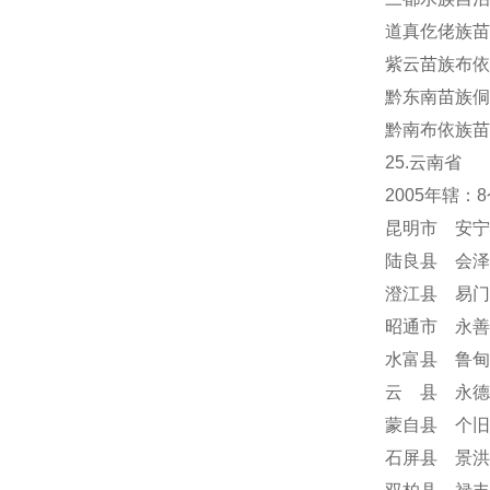
道真仡佬族苗
紫云苗族布依
黔东南苗族侗
黔南布依族苗
25.云南省
2005年辖
昆明市 安宁
陆良县 会泽
澄江县 易门
昭通市 永善
水富县 鲁甸
云 县 永德
蒙自县 个旧
石屏县 景洪