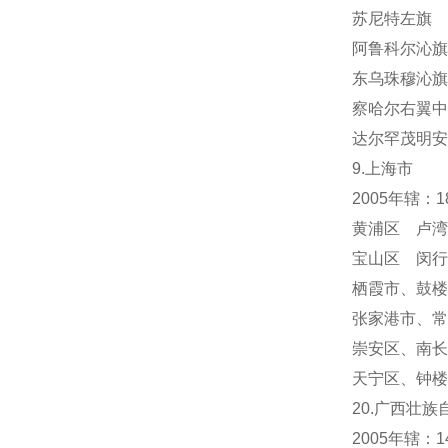
苏尼特左旗 
阿鲁科尔沁旗
东乌珠穆沁旗
察哈尔右翼中
达尔罕茂明安
9.上海市
2005年辖：
黄浦区 卢湾
宝山区 闵行
栖霞市
、
鼓楼
张家港市、常
崇安区、南长
天宁区
、
钟楼
20.广西壮族
2005年辖：