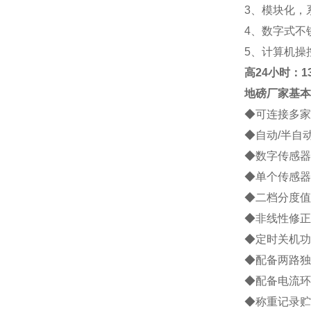
3
、模块化，
4
、数字式不
5
、计算机操
高
24小时：138
地磅厂家
基本
◆
可连接多家
◆
自动
/
半自
◆
数字传感器
◆
单个传感器
◆
二档分度值
◆
非线性修正
◆
定时关机功
◆
配备两路独
◆
配备电流环
◆
称重记录贮