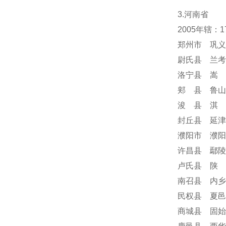
3.河南省
2005年辖：
郑州市 巩义
尉氏县 兰考
洛宁县 嵩 
郏 县 鲁山
浚 县 淇 
封丘县 延津
濮阳市 濮阳
许昌县 鄢陵
卢氏县 陕 
南召县 内乡
民权县 夏邑
商城县 固始