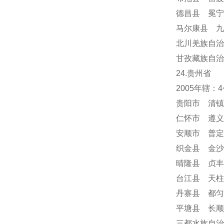
德昌县 冕
马尔康县 九
北川羌族自治
甘孜藏族自治
24
.贵州省
2005年辖
贵阳市 清镇
仁怀市 遵义
安顺市
普定
织金县 金沙
晴隆县 贞丰
台江县 天柱
丹寨县 都匀
平塘县 长顺
三都水族自治