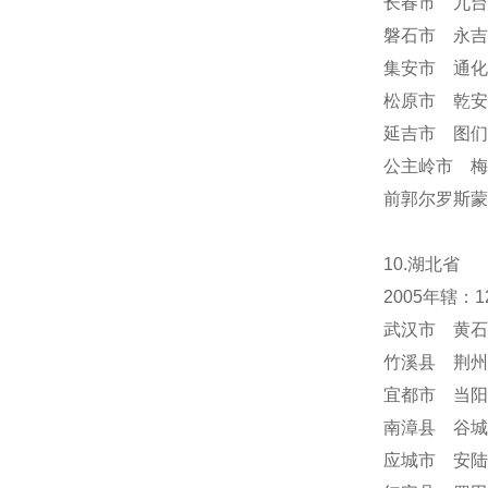
长春市 九台
磐石市 永吉
集安市 通化
松原市 乾安
延吉市 图们
公主岭市 梅
前郭尔罗斯蒙
10.湖北省
2005年辖
武汉市 黄石
竹溪县 荆州
宜都市 当阳
南漳县 谷城
应城市 安陆