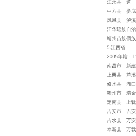
江永县 道 
中方县 娄底
凤凰县 泸溪
江华瑶族自治
靖州苗族侗族
5.江西省
2005年辖：
南昌市 新建
上栗县 芦溪
修水县 湖口
赣州市 瑞金
定南县 上犹
吉安市 吉安
吉水县 万安
奉新县 万载