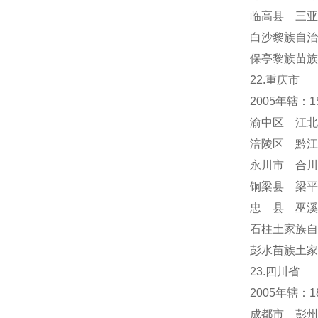
临高县 三亚
白沙黎族自治
保亭黎族苗族
22.重庆市
2005年辖：
渝中区 江北
涪陵区 黔江
永川市 合川
铜梁县 梁平
忠 县 巫溪
石柱土家族自
彭水苗族土家
23.四川省
2005年辖：
成都市 彭州