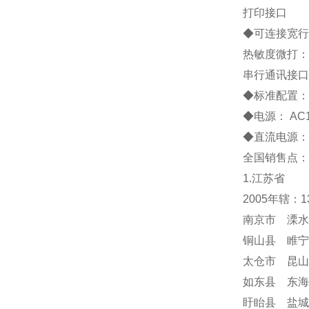
打印接口
◆
可连接宽行
热敏度微打：
串行通讯接口
◆
标准配置
◆
电源：
AC
◆
直流电源：
全国销售点：
1.江苏省
2005年辖：
南京市 溧水
铜山县 睢宁
太仓市 昆山
如东县 东海
盱眙县 盐城