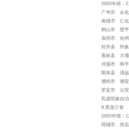
2005年辖：
广州市 从化
南雄市 仁化
鹤山市 恩平
高州市 化州
封开县 怀集
蕉岭县 大埔
河源市 和平
阳东县 清远
潮州市 潮安
罗定市 云安
乳源瑶族自治
8.黑龙江省
2005年辖：
阿城市 尚志