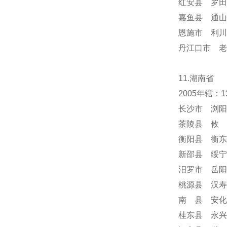
红安县 罗田
嘉鱼县 通山
恩施市 利川
丹江口市 老
11.湖南省
2005年辖
长沙市 浏阳
茶陵县 攸 
衡阳县 衡东
新邵县 绥宁
汨罗市 岳阳
桃源县 汉寿
南 县 安化
桂东县 永兴