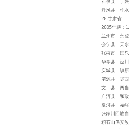
石泉县 宁陕
丹凤县 柞水
28.甘肃省
2005年辖
兰州市 永登
会宁县 天水
张掖市 民乐
华亭县 泾川
庆城县 镇原
渭源县 陇西
文 县 两当
广河县 和政
夏河县 嘉峪
张家川回族自
积石山保安族