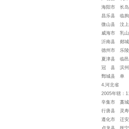
海阳市 长岛
昌乐县 临朐
微山县 汶上
威海市 乳山
沂南县 郯城
德州市 乐陵
夏津县 临邑
冠 县 滨州
鄄城县 单 
4.河北省
2005年辖：
辛集市 藁城
行唐县 灵寿
遵化市 迁安
卢龙县 抚宁