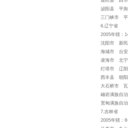
鹿邑县 西华
泌阳县 平舆
三门峡市 平
6.辽宁省
2005年辖：
沈阳市 新民
海城市 台安
凌海市 北宁
灯塔市 辽阳
西丰县 朝阳
大石桥市 瓦
岫岩满族自
宽甸满族自治
7.吉林省
2005年辖