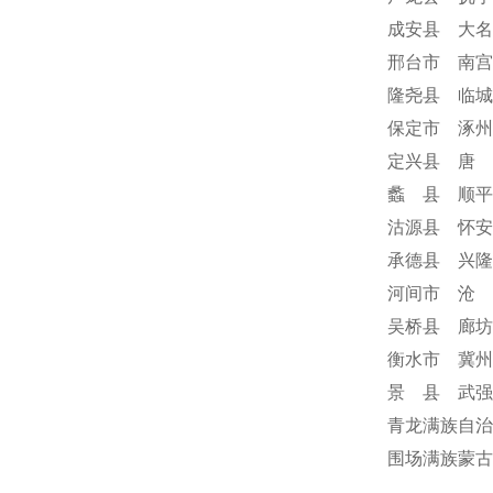
成安县 大名
邢台市 南宫
隆尧县 临城
保定市 涿州
定兴县 唐 
蠡 县 顺平
沽源县 怀安
承德县 兴隆
河间市 沧 
吴桥县 廊坊
衡水市 冀州
景 县 武强
青龙满族自治
围场满族蒙