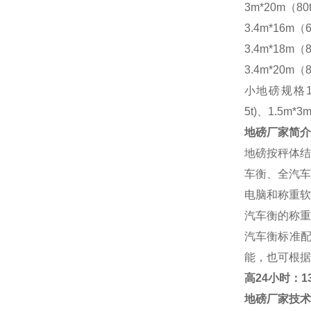
3m*20m（80
3.4m*16m（6
3.4m*18m（8
3.4m*20m（8
小地磅规格
5t)、1.5m*3m
地磅厂家
简介
地磅按秤体结
车衡、全汽车
电脑和称重软
汽车衡的称重
汽车衡标准
能，也可根据
高
24小时：138
地磅厂家
技术