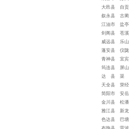
大邑县 自贡
叙永县 古蔺
江油市 盐亭
剑阁县 苍溪
威远县 乐山
蓬安县 仪陇
青神县 宜宾
筠连县 屏山
达 县 渠 
天全县 荥经
简阳市 安岳
金川县 松潘
雅江县 新龙
色达县 巴塘
布拖县 雷波