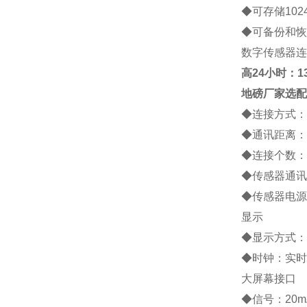
◆
可存储
102
◆
可备份和恢
数字传感器连
高
24小时：138
地磅厂家
选配
◆
连接方式：
◆
通讯距离：
◆
连接个数：
◆
传感器通讯
◆
传感器电源
显示
◆
显示方式：
◆
时钟：实时
大屏幕接口
◆
信号：
20m