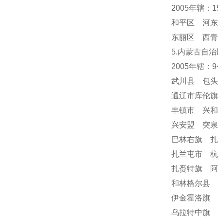
2005年辖：
和平区 河东
东丽区 西青
5.内蒙古自治
2005年辖：
武川县 包
通辽市库伦
丰镇市 兴
兴安盟 突
巴林右旗 
扎兰屯市 
扎赉特旗 阿
和林格尔县 
伊金霍洛旗 
乌拉特中旗 