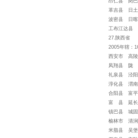
昂仁县 岗巴
革吉县 日土
波密县 日喀
工布江达县 
27.陕西省
2005年辖：
西安市 高陵
凤翔县 陇 
礼泉县 泾阳
淳化县 渭南
合阳县 富平
富 县 延长
镇巴县 城固
榆林市 清涧
米脂县 吴堡