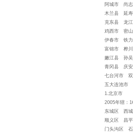
阿城市 尚志
木兰县 延寿
克东县 龙江
鸡西市 密山
伊春市 铁力
富锦市 桦川
嫩江县 孙吴
青冈县 庆
七台河市 双
五大连池市 
1.北京市
2005年辖：
东城区 西城
顺义区 昌平
门头沟区 