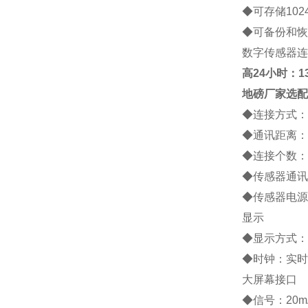
◆
可存储
102
◆
可备份和恢
数字传感器连
高
24小时：138
地磅厂家
选配
◆
连接方式：
◆
通讯距离：
◆
连接个数：
◆
传感器通讯
◆
传感器电源
显示
◆
显示方式：
◆
时钟：实时
大屏幕接口
◆
信号：
20m