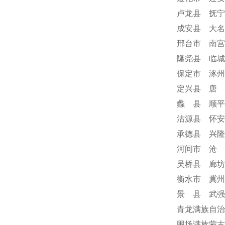
卢龙县 抚宁
成安县 大名
邢台市 南宫
隆尧县 临城
保定市 涿州
定兴县 唐 
蠡 县 顺平
沽源县 怀安
承德县 兴隆
河间市 沧 
吴桥县 廊坊
衡水市 冀州
景 县 武强
青龙满族自治
围场满族蒙