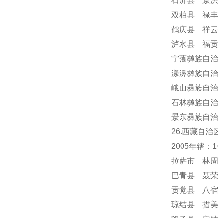
石屏县 景洪
双柏县 禄丰
鹤庆县 祥云
泸水县 福贡
宁蒗彝族自治
漾濞彝族自治
峨山彝族自治
石林彝族自治
景东彝族自治
26.西藏自治
2005年辖
拉萨市 林周
巴青县 聂荣
贡觉县 八宿
琼结县 措美