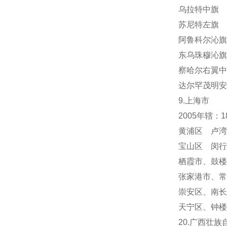
乌拉特中旗 
苏尼特左旗 
阿鲁科尔沁旗
东乌珠穆沁旗
察哈尔右翼中
达尔罕茂明安
9.上海市
2005年辖：
黄浦区 卢湾
宝山区 闵行
栖霞市
、
鼓楼
张家港市、常
崇安区、南长
天宁区
、
钟楼
20.广西壮族