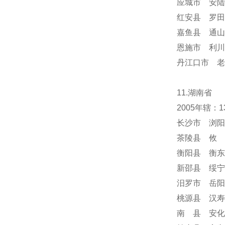
应城市 安陆
红安县 罗田
嘉鱼县 通山
恩施市 利川
丹江口市 老
11.湖南省
2005年辖
长沙市 浏阳
茶陵县 攸 
衡阳县 衡东
新邵县 绥宁
汨罗市 岳阳
桃源县 汉寿
南 县 安化