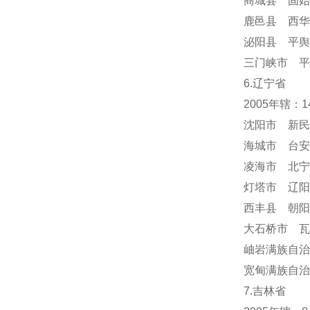
商城县 固始
鹿邑县 西华
泌阳县 平舆
三门峡市 平
6.辽宁省
2005年辖：
沈阳市 新民
海城市 台安
凌海市 北宁
灯塔市 辽阳
西丰县 朝阳
大石桥市 瓦
岫岩满族自
宽甸满族自治
7.吉林省