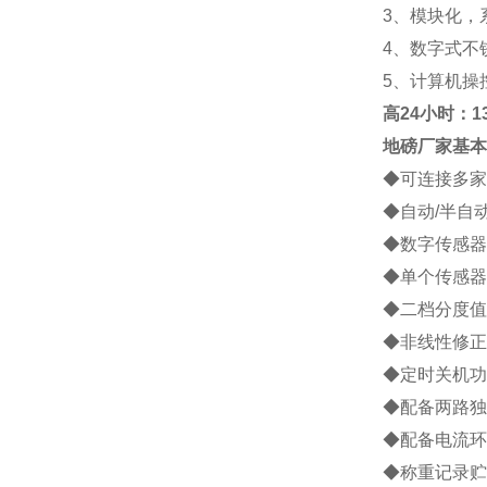
3
、模块化，
4
、数字式不
5
、计算机操
高
24小时：138
地磅厂家
基本
◆
可连接多家
◆
自动
/
半自
◆
数字传感器
◆
单个传感器
◆
二档分度值
◆
非线性修正
◆
定时关机功
◆
配备两路独
◆
配备电流环
◆
称重记录贮