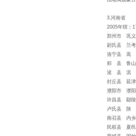
3.河南省
2005年辖：
郑州市 巩义
尉氏县 兰考
洛宁县 嵩 
郏 县 鲁山
浚 县 淇 
封丘县 延津
濮阳市 濮阳
许昌县 鄢陵
卢氏县 陕 
南召县 内乡
民权县 夏邑