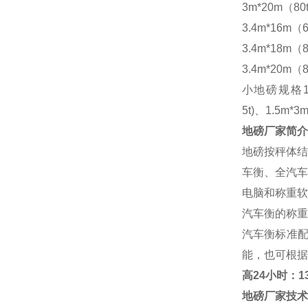
3m*20m（80
3.4m*16m（6
3.4m*18m（8
3.4m*20m（8
小地磅规格
5t)、1.5m*3m
地磅厂家
简介
地磅按秤体结
车衡、全汽车
电脑和称重软
汽车衡的称重
汽车衡标准
能，也可根据
高
24小时：138
地磅厂家
技术