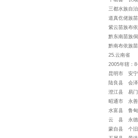
三都水族自治
道真仡佬族苗
紫云苗族布依
黔东南苗族侗
黔南布依族苗
25.云南省
2005年辖
昆明市 安宁
陆良县 会泽
澄江县 易门
昭通市 永善
水富县 鲁甸
云 县 永德
蒙自县 个旧