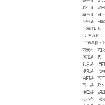
隆子县 定结
昂仁县 岗巴
革吉县 日土
波密县 日喀
工布江达县 
27.陕西省
2005年辖：
西安市 高陵
凤翔县 陇 
礼泉县 泾阳
淳化县 渭南
合阳县 富平
富 县 延长
镇巴县 城固
榆林市 清涧