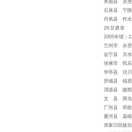
米脂县 吴堡
石泉县 宁陕
丹凤县 柞水
28.甘肃省
2005年辖
兰州市 永登
会宁县 天水
张掖市 民乐
华亭县 泾川
庆城县 镇原
渭源县 陇西
文 县 两当
广河县 和政
夏河县 嘉峪
张家川回族自