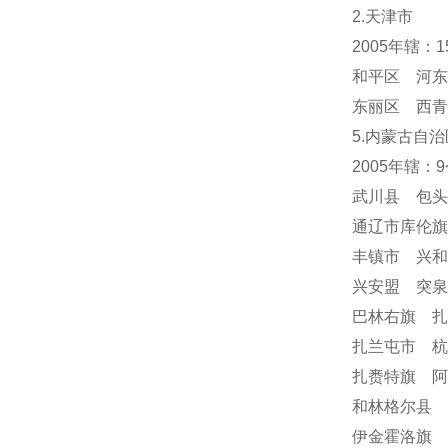
2.天津市
2005年辖：
和平区 河东
东丽区 西青
5.内蒙古自治
2005年辖：
武川县 包
通辽市库伦
丰镇市 兴
兴安盟 突
巴林右旗 
扎兰屯市 
扎赉特旗 阿
和林格尔县 
伊金霍洛旗 