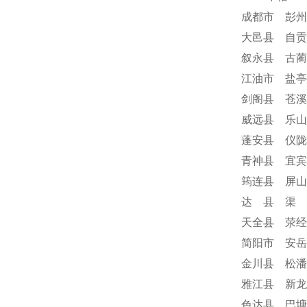
成都市 彭州
大邑县 自贡
叙永县 古蔺
江油市 盐亭
剑阁县 苍溪
威远县 乐山
蓬安县 仪陇
青神县 宜宾
筠连县 屏山
达 县 渠 
天全县 荥经
简阳市 安岳
金川县 松潘
雅江县 新龙
色达县 巴塘