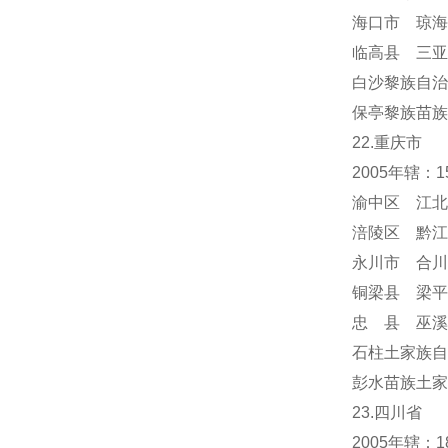
海口市 琼海
临高县 三亚
白沙黎族自治
保亭黎族苗族
22.重庆市
2005年辖：
渝中区 江北
涪陵区 黔江
永川市 合川
铜梁县 梁平
忠 县 巫溪
石柱土家族自
彭水苗族土家
23.四川省
2005年辖：