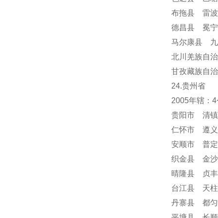
布拖县 雷波
德昌县 冕
马尔康县 九
北川羌族自治
甘孜藏族自治
24
.贵州省
2005年辖
贵阳市 清镇
仁怀市 遵义
安顺市
普定
织金县 金沙
晴隆县 贞丰
台江县 天柱
丹寨县 都匀
平塘县 长顺