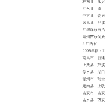
桂东县 永兴
江永县 道 
中方县 娄底
凤凰县 泸溪
江华瑶族自治
靖州苗族侗族
5.江西省
2005年辖：
南昌市 新建
上栗县 芦溪
修水县 湖口
赣州市 瑞金
定南县 上犹
吉安市 吉安
吉水县 万安