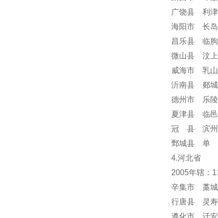
广饶县 利津
海阳市 长岛
昌乐县 临朐
微山县 汶上
威海市 乳山
沂南县 郯城
德州市 乐陵
夏津县 临邑
冠 县 滨州
鄄城县 单 
4.河北省
2005年辖：
辛集市 藁城
行唐县 灵寿
遵化市 迁安