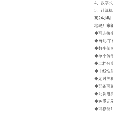
4
、数字式
5
、计算机
高
24小时：1
地磅厂家
◆
可连接
◆
自动
/
半
◆
数字传
◆
单个传
◆
二档分
◆
非线性
◆
定时关
◆
配备两
◆
配备电
◆
称重记
◆
可存储
1