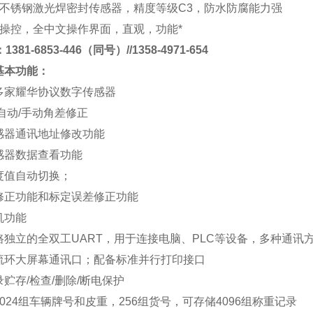
不锈钢激光焊密封传感器，精度等级
C3
，防水防腐能力强
操控，全中文操作界面，直观，功能*
381-6853-446（同号）//1358-4971-654
基本功能
：
多家耀华协议数字传感器
自动
/
手动角差修正
感器通讯地址修改功能
感器数据查看功能
度值自动切换；
修正功能和标定误差修正功能
机功能
路独立的全双工
UART
，用于连接电脑、
PLC
等设备，多种通讯
流环大屏幕通讯口；配备标准并行打印接口
录贮存
/
检查
/
删除
/
断电保护
024
组车辆牌号和皮重，
256
组货号，可存储
4096
组称重记录