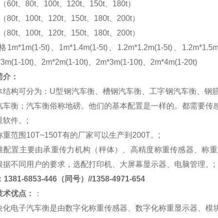
m（60t、80t、100t、120t、150t、180t）
m（80t、100t、120t、150t、180t、200t）
m（80t、100t、120t、150t、180t、200t）
格
1m*1m(1-5t)、1m*1.4m(1-5t)、1.2m*1.2m(1-5t)、1.2m*1.5m
*3m(1-10t)、2m*2m(1-10t)、2m*3m(1-10t)、2m*4m(1-20t)
简介：
体结构可分为：
U
型钢汽车衡、槽钢汽车衡、工字钢汽车衡、钢
汽车衡；汽车衡俗称地磅。他们的基本配置是一样的。都需要传
重软件。
;
称重范围
10T~150T
有的厂家可以生产到
200T
。
;
准配置主要由承重传力机构（秤体）、高精度称重传感器、称重
根据不同用户的要求，选配打印机、大屏幕显示器、电脑管理。
;
381-6853-446（同号）//1358-4971-654
技术优点：
：
块化电子汽车衡是由数字化称重传感器、数字化称重显示器、模