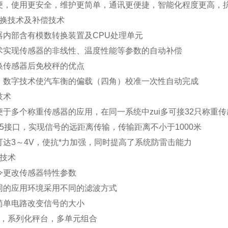
便，使用更安全，维护更简单，通讯更便捷，智能化程度更高，抗
换技术及补偿技术
器内部含有模数转换装置及
CPU
处理单元
术实现传感器的非线性、温度性能等参数的自动补偿
换传感器后免校秤的优点
、数字技术使汽车衡的偏载（四角）校准一次性自动完成
技术
便于多个称重传感器的应用，在同一系统中zui多可接
32
只称重传
5
接口，实现信号的远距离传输，传输距离不小于
1000
米
可达
3
～
4V
，使抗*力加强，同时提高了系统防雷击能力
技术
令更改传感器特性参数
同的应用环境采用不同的滤波方式
简单电路改变信号的大小
，系列化秤台，多单元组合