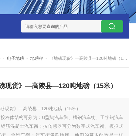
钱？
SCS-18米120吨玉环装一台16米100吨地磅多少钱？
SC
心
-
电子地磅
-
地磅秤
-
《地磅现货》—高陵县—120吨地磅（15米）
磅现货》—高陵县—120吨地磅（15米）
磅现货》—高陵县—120吨地磅（15米）
磅按秤体结构可分为：U型钢汽车衡、槽钢汽车衡、工字钢汽车
、钢筋混凝土汽车衡；按传感器可分为数字式汽车衡、模拟式
车衡、全汽车衡；汽车衡俗称地磅。他们的基本配置是一样