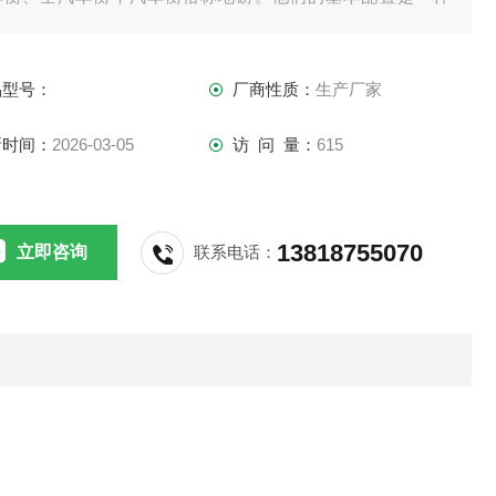
。都需要传感器、接线盒、打印机、称重仪表，现如今的汽车
可配上电脑和称重软件。
品型号：
厂商性质：
生产厂家
新时间：
2026-03-05
访 问 量：
615
13818755070
立即咨询
联系电话：