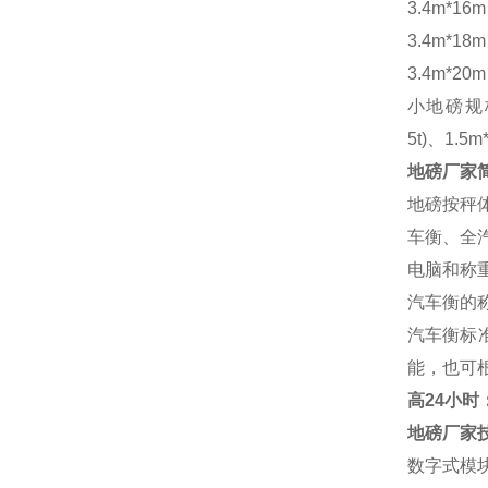
3.4m*16
3.4m*18
3.4m*20
小地磅规
5t)、1.5m
地磅厂家
地磅按秤
车衡、全
电脑和称
汽车衡的
汽车衡标
能，也可
高
24小时：1
地磅厂家
数字式模