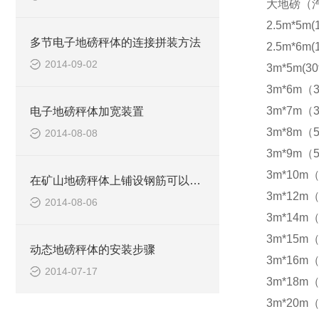
大地磅（
2.5m*5m(
多节电子地磅秤体的连接拼装方法
2.5m*6m(
2014-09-02
3m*5m(30
3m*6m（3
3m*7m（3
电子地磅秤体加宽装置
3m*8m（5
2014-08-08
3m*9m（5
3m*10m（
在矿山地磅秤体上铺设钢筋可以防滑
3m*12m（
2014-08-06
3m*14m（
3m*15m（
动态地磅秤体的安装步骤
3m*16m（
2014-07-17
3m*18m（
3m*20m（