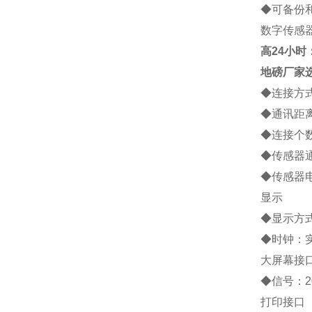
◆
可备份
数字传感
高
24小时：1
地磅厂家
◆
连接方
◆
通讯距
◆
连接个
◆
传感器
◆
传感器
显示
◆
显示方
◆
时钟：
大屏幕接
◆
信号：
2
打印接口