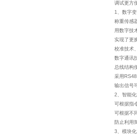
调试更方
1
、数字变
称重传感
用数字技
实现了更
校准技术
数字通讯
总线结构
采用
RS48
输出信号
2
、智能化
可根据指
可根据不
防止利用
3
、模块化