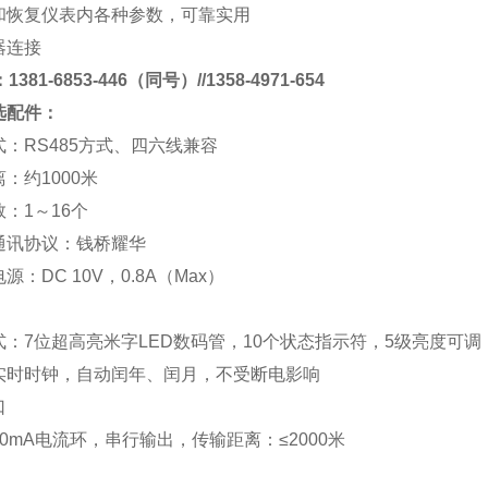
和恢复仪表内各种参数，可靠实用
器连接
381-6853-446（同号）//1358-4971-654
选配件：
式：
RS485
方式、四六线兼容
离：约
1000
米
数：
1
～
16
个
通讯协议：
钱桥
耀华
电源：
DC 10V
，
0.8A
（
Max
）
式：
7
位超高亮米字
LED
数码管，
10
个状态指示符，
5
级亮度可调
实时时钟，自动闰年、闰月，不受断电影响
口
0mA
电流环，串行输出，传输距离：
≤2000
米