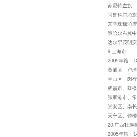
苏尼特左旗 
阿鲁科尔沁旗
东乌珠穆沁旗
察哈尔右翼中
达尔罕茂明安
9.上海市
2005年辖：
黄浦区 卢湾
宝山区 闵行
栖霞市
、
鼓楼
张家港市、常
崇安区、南长
天宁区
、
钟楼
20.广西壮族
2005年辖：