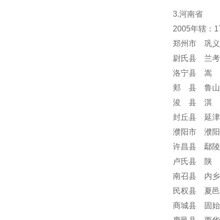
3.河南省
2005年辖：
郑州市 巩义
尉氏县 兰考
洛宁县 嵩 
郏 县 鲁山
浚 县 淇 
封丘县 延津
濮阳市 濮阳
许昌县 鄢陵
卢氏县 陕 
南召县 内乡
民权县 夏邑
商城县 固始