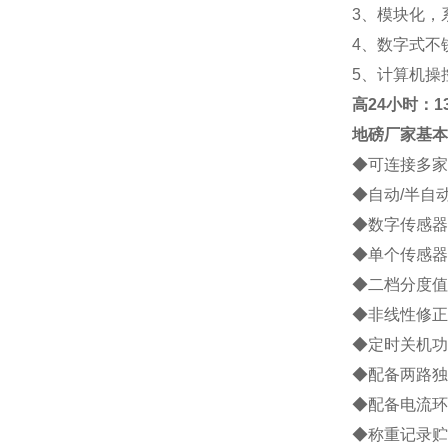
3
、模块化，
4
、数字式不
5
、计算机操
高
24小时：138
地磅厂家
基本
◆
可连接多家
◆
自动
/
半自
◆
数字传感器
◆
单个传感器
◆
二档分度值
◆
非线性修正
◆
定时关机功
◆
配备两路独
◆
配备电流环
◆
称重记录贮