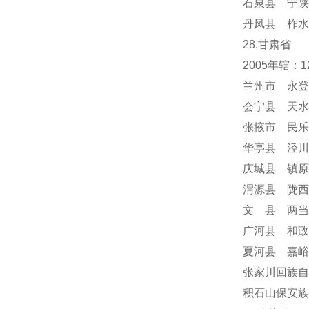
石泉县 宁陕
丹凤县 柞水
28.甘肃省
2005年辖
兰州市 永登
会宁县 天水
张掖市 民乐
华亭县 泾川
庆城县 镇原
渭源县 陇西
文 县 两当
广河县 和政
夏河县 嘉峪
张家川回族自
积石山保安族