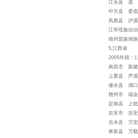
江永县 道 
中方县 娄底
凤凰县 泸溪
江华瑶族自治
靖州苗族侗族
5.江西省
2005年辖：
南昌市 新建
上栗县 芦溪
修水县 湖口
赣州市 瑞金
定南县 上犹
吉安市 吉安
吉水县 万安
奉新县 万载