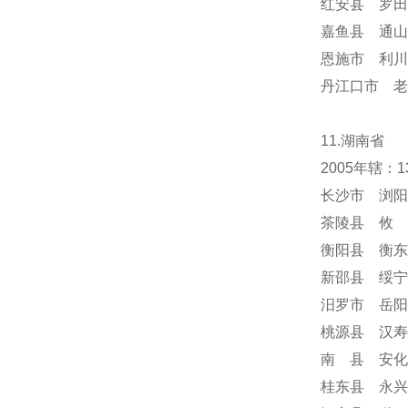
红安县 罗田
嘉鱼县 通山
恩施市 利川
丹江口市 老
11.湖南省
2005年辖
长沙市 浏阳
茶陵县 攸 
衡阳县 衡东
新邵县 绥宁
汨罗市 岳阳
桃源县 汉寿
南 县 安化
桂东县 永兴