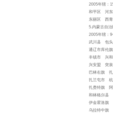
2005年辖：
和平区 河东
东丽区 西青
5.内蒙古自治
2005年辖：
武川县 包
通辽市库伦
丰镇市 兴
兴安盟 突
巴林右旗 
扎兰屯市 
扎赉特旗 阿
和林格尔县 
伊金霍洛旗 
乌拉特中旗 