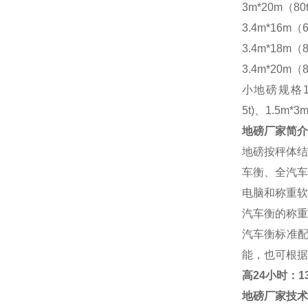
3m*20m（80
3.4m*16m（6
3.4m*18m（8
3.4m*20m（8
小地磅规格
5t)、1.5m*3m
地磅厂家
简介
地磅按秤体结
车衡、全汽车
电脑和称重软
汽车衡的称重
汽车衡标准
能，也可根据
高
24小时：138
地磅厂家
技术