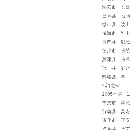
海阳市 长岛
昌乐县 临朐
微山县 汶上
威海市 乳山
沂南县 郯城
德州市 乐陵
夏津县 临邑
冠 县 滨州
鄄城县 单 
4.河北省
2005年辖：
辛集市 藁城
行唐县 灵寿
遵化市 迁安
卢龙县 抚宁