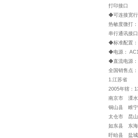
打印接口
◆
可连接宽行
热敏度微打：
串行通讯接口
◆
标准配置
◆
电源：
AC
◆
直流电源：
全国销售点：
1.江苏省
2005年辖：
南京市 溧水
铜山县 睢宁
太仓市 昆山
如东县 东海
盱眙县 盐城