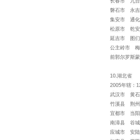
长春市 九台
磐石市 永吉
集安市 通化
松原市 乾安
延吉市 图们
公主岭市 梅
前郭尔罗斯蒙
10.湖北省
2005年辖
武汉市 黄石
竹溪县 荆州
宜都市 当阳
南漳县 谷城
应城市 安陆