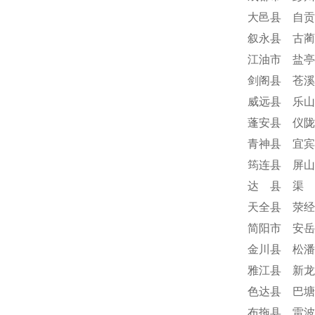
大邑县 自贡
叙永县 古蔺
江油市 盐亭
剑阁县 苍溪
威远县 乐山
蓬安县 仪陇
青神县 宜宾
筠连县 屏山
达 县 渠 
天全县 荥经
简阳市 安岳
金川县 松潘
雅江县 新龙
色达县 巴塘
布拖县 雷波