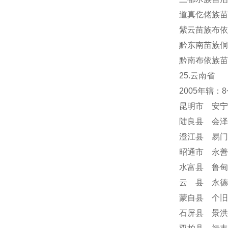
道真仡佬族苗
紫云苗族布依
黔东南苗族侗
黔南布依族苗
25.云南省
2005年辖
昆明市 安宁
陆良县 会泽
澄江县 易门
昭通市 永善
水富县 鲁甸
云 县 永德
蒙自县 个旧
石屏县 景洪