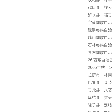
双柏县 禄丰
鹤庆县 祥云
泸水县 福贡
宁蒗彝族自治
漾濞彝族自治
峨山彝族自治
石林彝族自治
景东彝族自治
26.西藏自治
2005年辖
拉萨市 林周
巴青县 聂荣
贡觉县 八宿
琼结县 措美
隆子县 定结