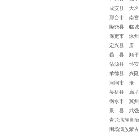
成安县 大名
邢台市 南宫
隆尧县 临城
保定市 涿州
定兴县 唐 
蠡 县 顺平
沽源县 怀安
承德县 兴隆
河间市 沧 
吴桥县 廊坊
衡水市 冀州
景 县 武强
青龙满族自治
围场满族蒙