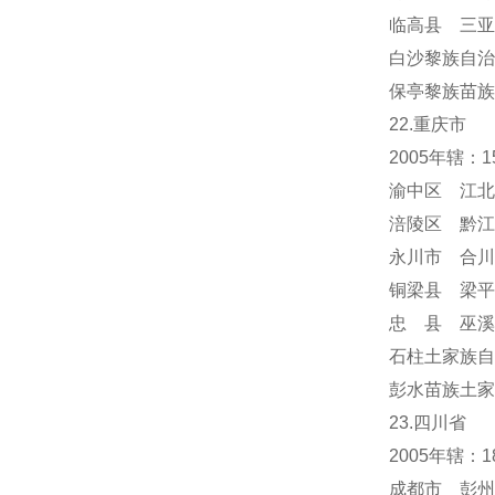
临高县 三亚
白沙黎族自治
保亭黎族苗族
22.重庆市
2005年辖：
渝中区 江北
涪陵区 黔江
永川市 合川
铜梁县 梁平
忠 县 巫溪
石柱土家族自
彭水苗族土家
23.四川省
2005年辖：
成都市 彭州