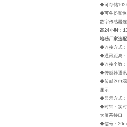
◆
可存储
102
◆
可备份和恢
数字传感器连
高
24小时：138
地磅厂家
选配
◆
连接方式：
◆
通讯距离：
◆
连接个数：
◆
传感器通讯
◆
传感器电源
显示
◆
显示方式：
◆
时钟：实时
大屏幕接口
◆
信号：
20m