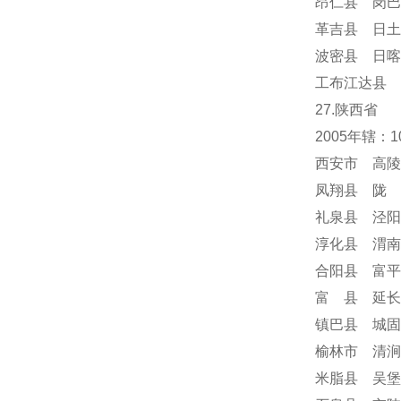
昂仁县 岗巴
革吉县 日土
波密县 日喀
工布江达县 
27.陕西省
2005年辖：
西安市 高陵
凤翔县 陇 
礼泉县 泾阳
淳化县 渭南
合阳县 富平
富 县 延长
镇巴县 城固
榆林市 清涧
米脂县 吴堡