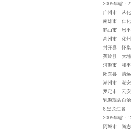
2005年辖：
广州市 从化
南雄市 仁化
鹤山市 恩平
高州市 化州
封开县 怀集
蕉岭县 大埔
河源市 和平
阳东县 清远
潮州市 潮安
罗定市 云安
乳源瑶族自治
8.黑龙江省
2005年辖：
阿城市 尚志