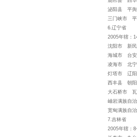
鹿邑县 西华
泌阳县 平舆
三门峡市 平
6.辽宁省
2005年辖：
沈阳市 新民
海城市 台安
凌海市 北宁
灯塔市 辽阳
西丰县 朝阳
大石桥市 瓦
岫岩满族自
宽甸满族自治
7.吉林省
2005年辖