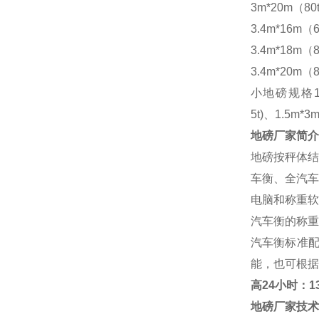
3m*20m（80
3.4m*16m（6
3.4m*18m（8
3.4m*20m（8
小地磅规格
5t)、1.5m*3m
地磅厂家
简介
地磅按秤体结
车衡、全汽车
电脑和称重软
汽车衡的称重
汽车衡标准
能，也可根据
高
24小时：138
地磅厂家
技术