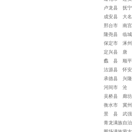
卢龙县 抚宁
成安县 大名
邢台市 南宫
隆尧县 临城
保定市 涿州
定兴县 唐 
蠡 县 顺平
沽源县 怀安
承德县 兴隆
河间市 沧 
吴桥县 廊坊
衡水市 冀州
景 县 武强
青龙满族自治
围场满族蒙