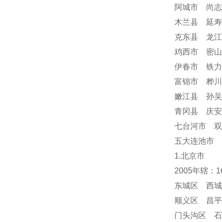
阿城市 尚志
木兰县 延寿
克东县 龙江
鸡西市 密山
伊春市 铁力
富锦市 桦川
嫩江县 孙吴
青冈县 庆
七台河市 双
五大连池市 
1.北京市
2005年辖：
东城区 西城
顺义区 昌平
门头沟区 