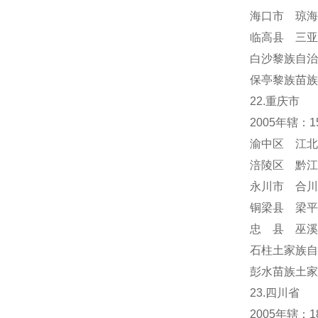
海口市 琼海
临高县 三亚
白沙黎族自治
保亭黎族苗族
22.重庆市
2005年辖：
渝中区 江北
涪陵区 黔江
永川市 合川
铜梁县 梁平
忠 县 巫溪
石柱土家族自
彭水苗族土家
23.四川省
2005年辖：