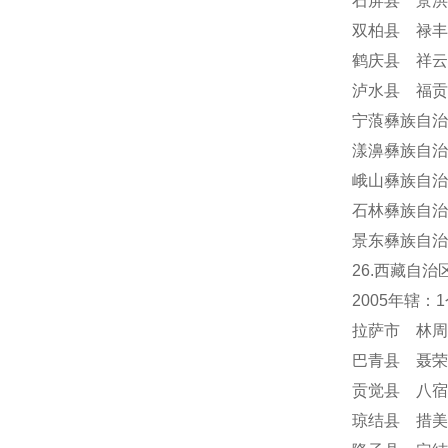
石屏县 景洪
双柏县 禄丰
鹤庆县 祥云
泸水县 福贡
宁蒗彝族自治
漾濞彝族自治
峨山彝族自治
石林彝族自治
景东彝族自治
26.西藏自治
2005年辖
拉萨市 林周
巴青县 聂荣
贡觉县 八宿
琼结县 措美