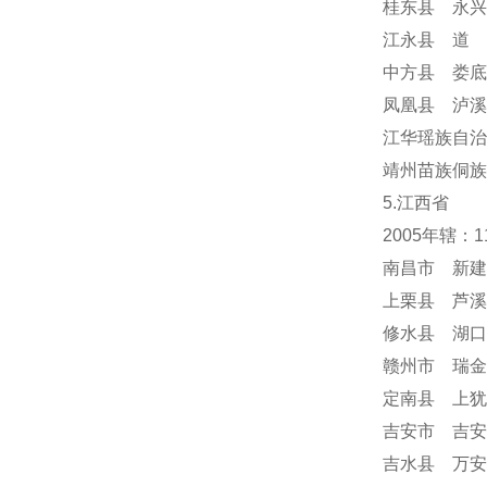
桂东县 永兴
江永县 道 
中方县 娄底
凤凰县 泸溪
江华瑶族自治
靖州苗族侗族
5.江西省
2005年辖：
南昌市 新建
上栗县 芦溪
修水县 湖口
赣州市 瑞金
定南县 上犹
吉安市 吉安
吉水县 万安