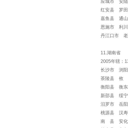
应城市 安陆
红安县 罗田
嘉鱼县 通山
恩施市 利川
丹江口市 老
11.湖南省
2005年辖
长沙市 浏阳
茶陵县 攸 
衡阳县 衡东
新邵县 绥宁
汨罗市 岳阳
桃源县 汉寿
南 县 安化