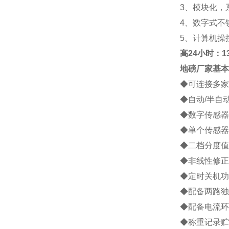
3
、模块化，
4
、数字式不
5
、计算机操
高
24小时：138
地磅厂家
基本
◆
可连接多家
◆
自动
/
半自
◆
数字传感器
◆
单个传感器
◆
二档分度值
◆
非线性修正
◆
定时关机功
◆
配备两路独
◆
配备电流环
◆
称重记录贮