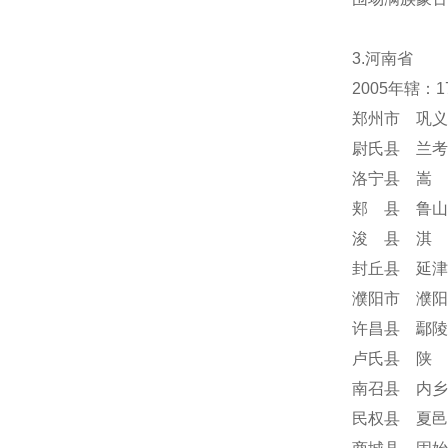
3.河南省
2005年辖：
郑州市 巩义
尉氏县 兰考
洛宁县 嵩 
郏 县 鲁山
浚 县 淇 
封丘县 延津
濮阳市 濮阳
许昌县 鄢陵
卢氏县 陕 
南召县 内乡
民权县 夏邑