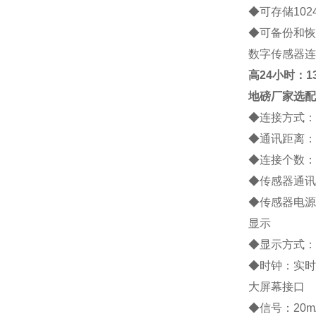
◆
可存储
102
◆
可备份和恢
数字传感器连
高
24小时：138
地磅厂家
选配
◆
连接方式：
◆
通讯距离：
◆
连接个数：
◆
传感器通讯
◆
传感器电源
显示
◆
显示方式：
◆
时钟：实时
大屏幕接口
◆
信号：
20m