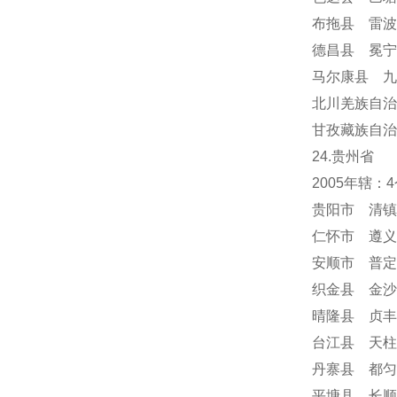
布拖县 雷波
德昌县 冕
马尔康县 九
北川羌族自治
甘孜藏族自治
24
.贵州省
2005年辖
贵阳市 清镇
仁怀市 遵义
安顺市
普定
织金县 金沙
晴隆县 贞丰
台江县 天柱
丹寨县 都匀
平塘县 长顺