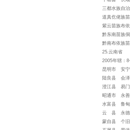
三都水族自治
道真仡佬族苗
紫云苗族布依
黔东南苗族侗
黔南布依族苗
25.云南省
2005年辖
昆明市 安宁
陆良县 会泽
澄江县 易门
昭通市 永善
水富县 鲁甸
云 县 永德
蒙自县 个旧