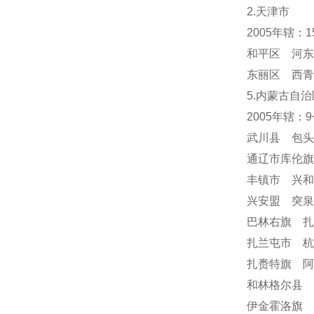
2.天津市
2005年辖：
和平区 河东
东丽区 西青
5.内蒙古自治
2005年辖：
武川县 包
通辽市库伦
丰镇市 兴
兴安盟 突
巴林右旗 
扎兰屯市 
扎赉特旗 阿
和林格尔县 
伊金霍洛旗 