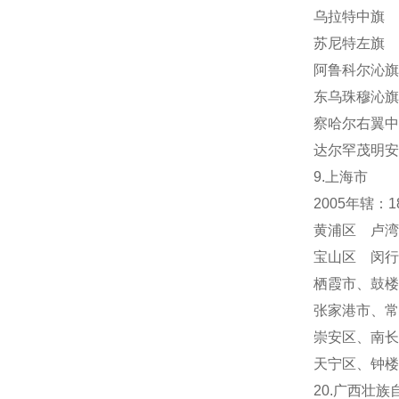
乌拉特中旗 
苏尼特左旗 
阿鲁科尔沁旗
东乌珠穆沁旗
察哈尔右翼中
达尔罕茂明安
9.上海市
2005年辖：
黄浦区 卢湾
宝山区 闵行
栖霞市
、
鼓楼
张家港市、常
崇安区、南长
天宁区
、
钟楼
20.广西壮族