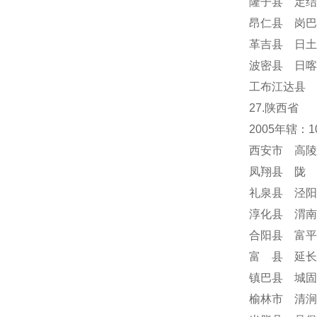
隆子县 定结
昂仁县 岗巴
革吉县 日土
波密县 日喀
工布江达县 
27.陕西省
2005年辖：
西安市 高陵
凤翔县 陇 
礼泉县 泾阳
淳化县 渭南
合阳县 富平
富 县 延长
镇巴县 城固
榆林市 清涧