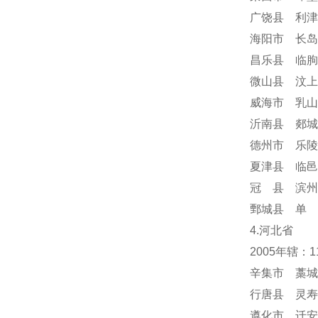
广饶县 利津
海阳市 长岛
昌乐县 临朐
微山县 汶上
威海市 乳山
沂南县 郯城
德州市 乐陵
夏津县 临邑
冠 县 滨州
鄄城县 单 
4.河北省
2005年辖：
辛集市 藁城
行唐县 灵寿
遵化市 迁安