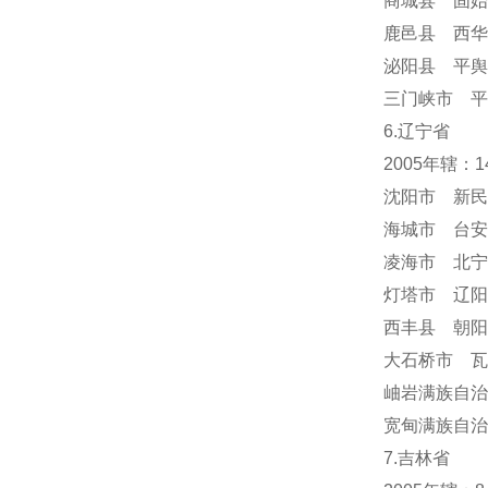
商城县 固始
鹿邑县 西华
泌阳县 平舆
三门峡市 平
6.辽宁省
2005年辖：
沈阳市 新民
海城市 台安
凌海市 北宁
灯塔市 辽阳
西丰县 朝阳
大石桥市 瓦
岫岩满族自
宽甸满族自治
7.吉林省