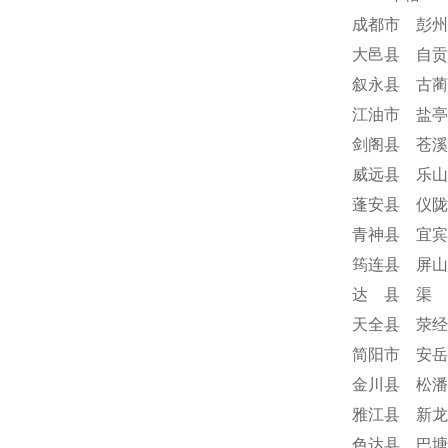
成都市 彭州
大邑县 自贡
叙永县 古蔺
江油市 盐亭
剑阁县 苍溪
威远县 乐山
蓬安县 仪陇
青神县 宜宾
筠连县 屏山
达 县 渠 
天全县 荥经
简阳市 安岳
金川县 松潘
雅江县 新龙
色达县 巴塘