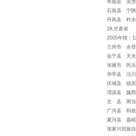
米脂县 吴堡
石泉县 宁陕
丹凤县 柞水
28.甘肃省
2005年辖
兰州市 永登
会宁县 天水
张掖市 民乐
华亭县 泾川
庆城县 镇原
渭源县 陇西
文 县 两当
广河县 和政
夏河县 嘉峪
张家川回族自