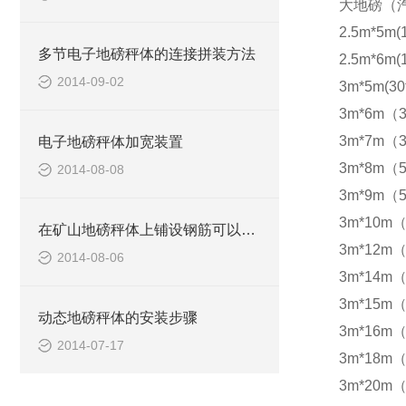
大地磅（
2.5m*5m(
多节电子地磅秤体的连接拼装方法
2.5m*6m(
2014-09-02
3m*5m(30
3m*6m（3
3m*7m（3
电子地磅秤体加宽装置
3m*8m（5
2014-08-08
3m*9m（5
3m*10m（
在矿山地磅秤体上铺设钢筋可以防滑
3m*12m（
2014-08-06
3m*14m（
3m*15m（
动态地磅秤体的安装步骤
3m*16m（
2014-07-17
3m*18m（
3m*20m（