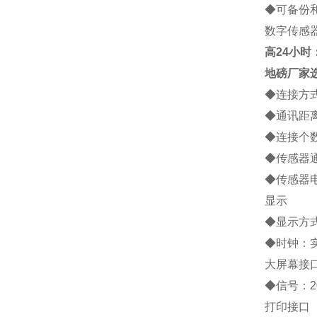
◆
可备份
数字传感
高
24小时：1
地磅厂家
◆
连接方
◆
通讯距
◆
连接个
◆
传感器
◆
传感器
显示
◆
显示方
◆
时钟：
大屏幕接
◆
信号：
2
打印接口