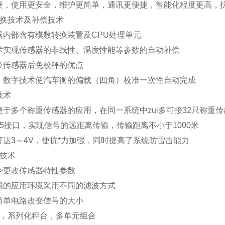
便，使用更安全，维护更简单，通讯更便捷，智能化程度更高，抗
换技术及补偿技术
器内部含有模数转换装置及
CPU
处理单元
术实现传感器的非线性、温度性能等参数的自动补偿
换传感器后免校秤的优点
、数字技术使汽车衡的偏载（四角）校准一次性自动完成
技术
便于多个称重传感器的应用，在同一系统中zui多可接
32
只称重传
5
接口，实现信号的远距离传输，传输距离不小于
1000
米
可达
3
～
4V
，使抗*力加强，同时提高了系统防雷击能力
技术
令更改传感器特性参数
同的应用环境采用不同的滤波方式
简单电路改变信号的大小
，系列化秤台，多单元组合