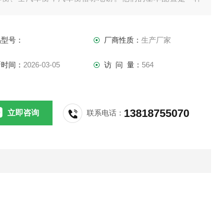
。都需要传感器、接线盒、打印机、称重仪表，现如今的汽车
可配上电脑和称重软件。
品型号：
厂商性质：
生产厂家
新时间：
2026-03-05
访 问 量：
564
13818755070
立即咨询
联系电话：