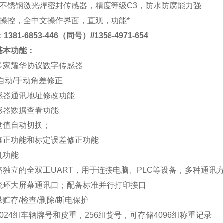
不锈钢激光焊密封传感器，精度等级
C3
，防水防腐能力强
操控，全中文操作界面，直观，功能*
381-6853-446（同号）//1358-4971-654
基本功能
：
多家耀华协议数字传感器
自动
/
手动角差修正
感器通讯地址修改功能
感器数据查看功能
度值自动切换；
修正功能和标定误差修正功能
机功能
路独立的全双工
UART
，用于连接电脑、
PLC
等设备，多种通讯
流环大屏幕通讯口；配备标准并行打印接口
录贮存
/
检查
/
删除
/
断电保护
024
组车辆牌号和皮重，
256
组货号，可存储
4096
组称重记录