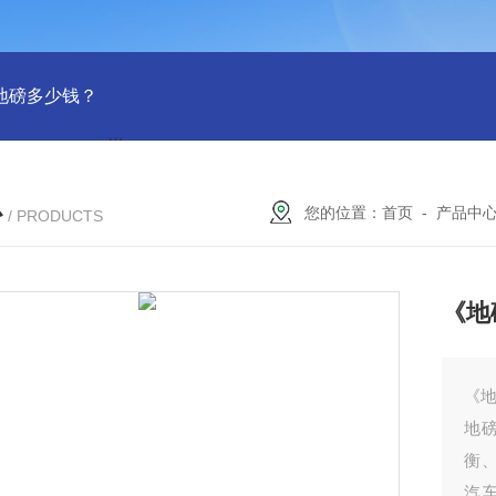
吨地磅多少钱？
SCS-18米120吨温岭装一台16米100吨地磅多少
心
您的位置：
首页
-
产品中
/ PRODUCTS
《地
《地
地
衡
汽