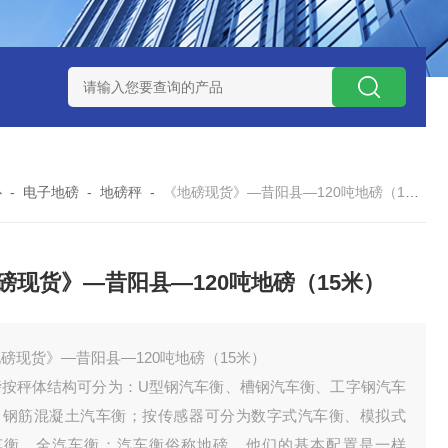
钱？
SCS-18米120吨玉环装一台16米100吨地磅多少钱？
SC
心
-
电子地磅
-
地磅秤
-
《地磅现货》—昔阳县—120吨地磅（15米）
磅现货》—昔阳县—120吨地磅（15米）
磅现货》—昔阳县—120吨地磅（15米）
磅按秤体结构可分为：U型钢汽车衡、槽钢汽车衡、工字钢汽车
、钢筋混凝土汽车衡；按传感器可分为数字式汽车衡、模拟式
车衡、全汽车衡；汽车衡俗称地磅。他们的基本配置是一样