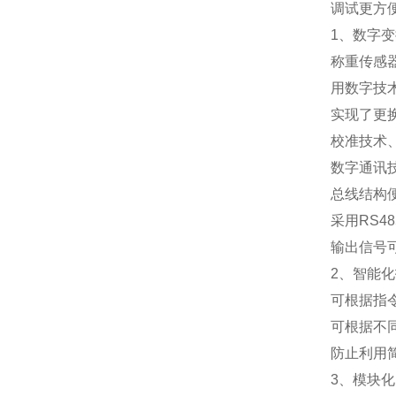
调试更方
1
、数字变
称重传感
用数字技
实现了更
校准技术
数字通讯
总线结构
采用
RS48
输出信号
2
、智能化
可根据指
可根据不
防止利用
3
、模块化