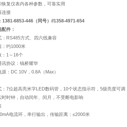
和恢复仪表内各种参数，可靠实用
器连接
381-6853-446（同号）//1358-4971-654
选配件：
式：
RS485
方式、四六线兼容
离：约
1000
米
数：
1
～
16
个
通讯协议：
钱桥
耀华
电源：
DC 10V
，
0.8A
（
Max
）
式：
7
位超高亮米字
LED
数码管，
10
个状态指示符，
5
级亮度可调
实时时钟，自动闰年、闰月，不受断电影响
口
0mA
电流环，串行输出，传输距离：
≤2000
米