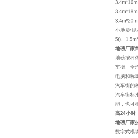
3.4m*16
3.4m*18
3.4m*20
小地磅规
5t)、1.5m
地磅厂家
地磅按秤
车衡、全
电脑和称
汽车衡的
汽车衡标
能，也可
高
24小时：1
地磅厂家
数字式模