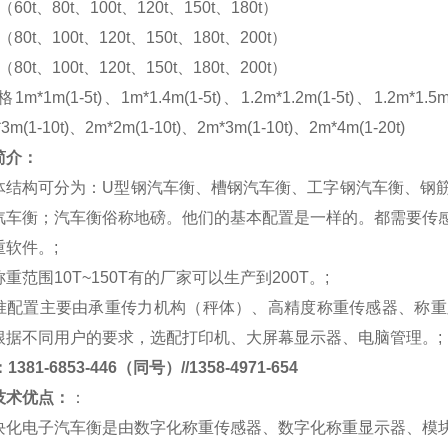
m（60t、80t、100t、120t、150t、180t）
m（80t、100t、120t、150t、180t、200t）
m（80t、100t、120t、150t、180t、200t）
格
1m*1m(1-5t)、1m*1.4m(1-5t)、1.2m*1.2m(1-5t)、1.2m*1.5m
*3m(1-10t)、2m*2m(1-10t)、2m*3m(1-10t)、2m*4m(1-20t)
简介：
体结构可分为：
U
型钢汽车衡、槽钢汽车衡、工字钢汽车衡、钢
汽车衡；汽车衡俗称地磅。他们的基本配置是一样的。都需要传
重软件。
;
称重范围
10T~150T
有的厂家可以生产到
200T
。
;
准配置主要由承重传力机构（秤体）、高精度称重传感器、称重
根据不同用户的要求，选配打印机、大屏幕显示器、电脑管理。
;
381-6853-446（同号）//1358-4971-654
技术优点：
：
块化电子汽车衡是由数字化称重传感器、数字化称重显示器、模