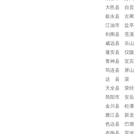
大邑县 自贡
叙永县 古蔺
江油市 盐亭
剑阁县 苍溪
威远县 乐山
蓬安县 仪陇
青神县 宜宾
筠连县 屏山
达 县 渠 
天全县 荥经
简阳市 安岳
金川县 松潘
雅江县 新龙
色达县 巴塘
布拖县 雷波