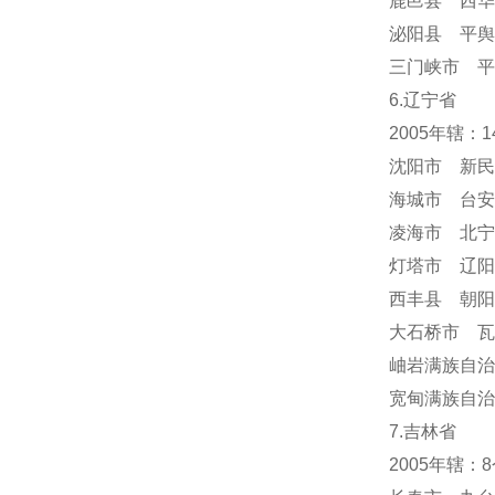
鹿邑县 西华
泌阳县 平舆
三门峡市 平
6.辽宁省
2005年辖：
沈阳市 新民
海城市 台安
凌海市 北宁
灯塔市 辽阳
西丰县 朝阳
大石桥市 瓦
岫岩满族自
宽甸满族自治
7.吉林省
2005年辖