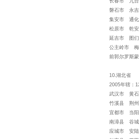
长春市 九台
磐石市 永吉
集安市 通化
松原市 乾安
延吉市 图们
公主岭市 梅
前郭尔罗斯蒙
10.湖北省
2005年辖
武汉市 黄石
竹溪县 荆州
宜都市 当阳
南漳县 谷城
应城市 安陆