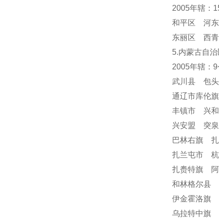
2005年辖：
和平区 河东
东丽区 西青
5.内蒙古自治
2005年辖：
武川县 包
通辽市库伦
丰镇市 兴
兴安盟 突
巴林右旗 
扎兰屯市 
扎赉特旗 阿
和林格尔县 
伊金霍洛旗 
乌拉特中旗 