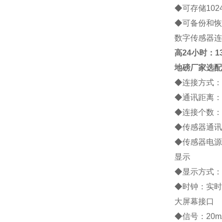
◆
可存储
102
◆
可备份和恢
数字传感器连
高
24小时：138
地磅厂家
选配
◆
连接方式：
◆
通讯距离：
◆
连接个数：
◆
传感器通讯
◆
传感器电源
显示
◆
显示方式：
◆
时钟：实时
大屏幕接口
◆
信号：
20m