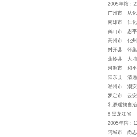
2005年辖：
广州市 从化
南雄市 仁化
鹤山市 恩平
高州市 化州
封开县 怀集
蕉岭县 大埔
河源市 和平
阳东县 清远
潮州市 潮安
罗定市 云安
乳源瑶族自治
8.黑龙江省
2005年辖：
阿城市 尚志