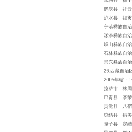
双柏县 禄丰
鹤庆县 祥云
泸水县 福贡
宁蒗彝族自治
漾濞彝族自治
峨山彝族自治
石林彝族自治
景东彝族自治
26.西藏自治
2005年辖
拉萨市 林周
巴青县 聂荣
贡觉县 八宿
琼结县 措美
隆子县 定结