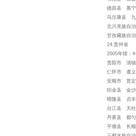
德昌县 冕
马尔康县 九
北川羌族自治
甘孜藏族自治
24
.贵州省
2005年辖
贵阳市 清镇
仁怀市 遵义
安顺市
普定
织金县 金沙
晴隆县 贞丰
台江县 天柱
丹寨县 都匀
平塘县 长顺
三都水族自治