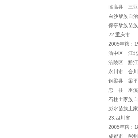
临高县 三亚
白沙黎族自治
保亭黎族苗族
22.重庆市
2005年辖：
渝中区 江北
涪陵区 黔江
永川市 合川
铜梁县 梁平
忠 县 巫溪
石柱土家族自
彭水苗族土家
23.四川省
2005年辖：
成都市 彭州