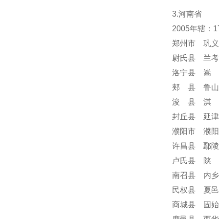
3.河南省
2005年辖：
郑州市 巩义
尉氏县 兰考
洛宁县 嵩 
郏 县 鲁山
浚 县 淇 
封丘县 延津
濮阳市 濮阳
许昌县 鄢陵
卢氏县 陕 
南召县 内乡
民权县 夏邑
商城县 固始