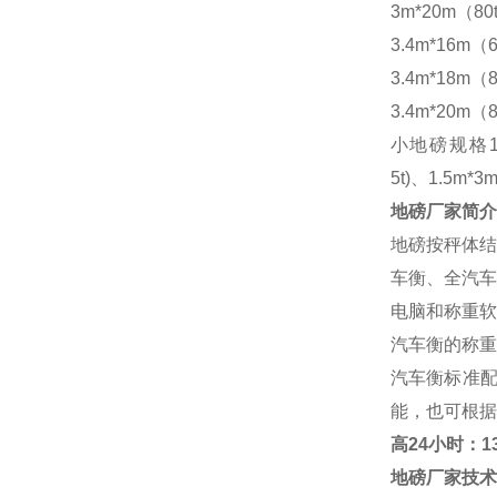
3m*20m（80
3.4m*16m（6
3.4m*18m（8
3.4m*20m（8
小地磅规格
5t)、1.5m*3m
地磅厂家
简介
地磅按秤体结
车衡、全汽车
电脑和称重软
汽车衡的称重
汽车衡标准
能，也可根据
高
24小时：138
地磅厂家
技术