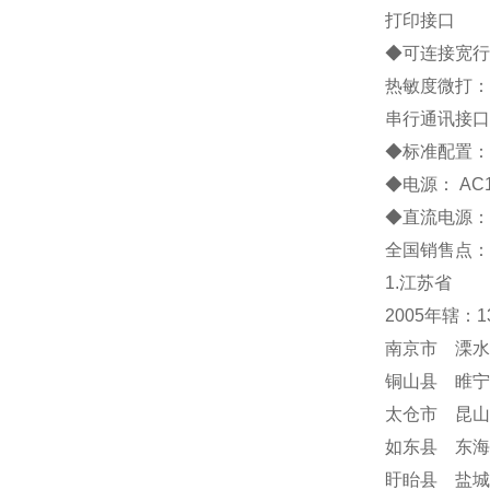
打印接口
◆
可连接宽行
热敏度微打：
串行通讯接口
◆
标准配置
◆
电源：
AC
◆
直流电源：
全国销售点：
1.江苏省
2005年辖：
南京市 溧水
铜山县 睢宁
太仓市 昆山
如东县 东海
盱眙县 盐城