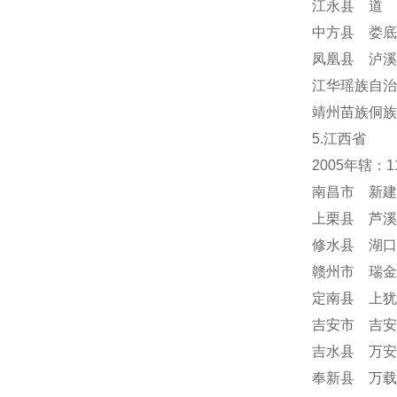
江永县 道 
中方县 娄底
凤凰县 泸溪
江华瑶族自治
靖州苗族侗族
5.江西省
2005年辖：
南昌市 新建
上栗县 芦溪
修水县 湖口
赣州市 瑞金
定南县 上犹
吉安市 吉安
吉水县 万安
奉新县 万载