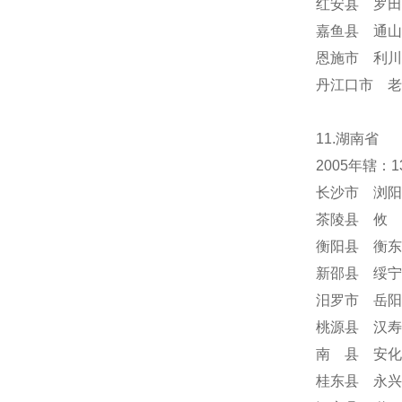
红安县 罗田
嘉鱼县 通山
恩施市 利川
丹江口市 老
11.湖南省
2005年辖
长沙市 浏阳
茶陵县 攸 
衡阳县 衡东
新邵县 绥宁
汨罗市 岳阳
桃源县 汉寿
南 县 安化
桂东县 永兴