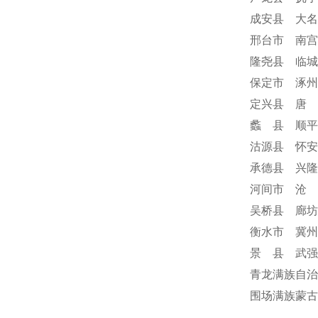
成安县 大名
邢台市 南宫
隆尧县 临城
保定市 涿州
定兴县 唐 
蠡 县 顺平
沽源县 怀安
承德县 兴隆
河间市 沧 
吴桥县 廊坊
衡水市 冀州
景 县 武强
青龙满族自治
围场满族蒙