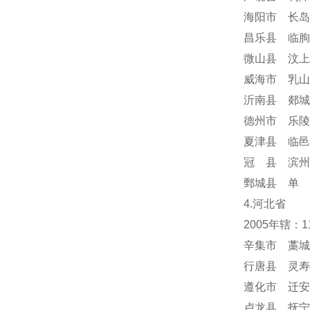
海阳市 长岛
昌乐县 临朐
微山县 汶上
威海市 乳山
沂南县 郯城
德州市 乐陵
夏津县 临邑
冠 县 滨州
鄄城县 单 
4.河北省
2005年辖：
辛集市 藁城
行唐县 灵寿
遵化市 迁安
卢龙县 抚宁