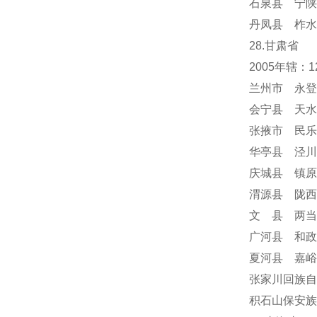
石泉县 宁陕
丹凤县 柞水
28.甘肃省
2005年辖
兰州市 永登
会宁县 天水
张掖市 民乐
华亭县 泾川
庆城县 镇原
渭源县 陇西
文 县 两当
广河县 和政
夏河县 嘉峪
张家川回族自
积石山保安族