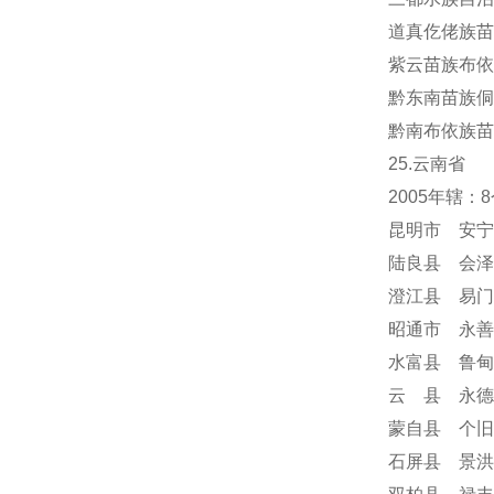
道真仡佬族苗
紫云苗族布依
黔东南苗族侗
黔南布依族苗
25.云南省
2005年辖
昆明市 安宁
陆良县 会泽
澄江县 易门
昭通市 永善
水富县 鲁甸
云 县 永德
蒙自县 个旧
石屏县 景洪