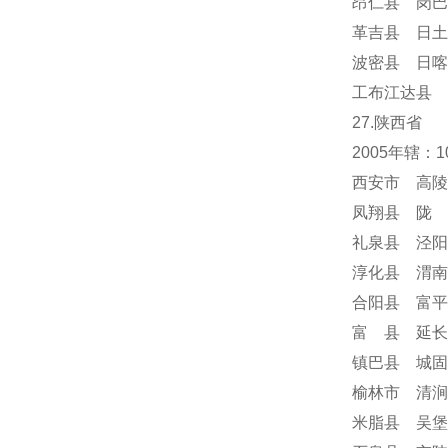
昂仁县 岗巴
革吉县 日土
波密县 日喀
工布江达县 
27.陕西省
2005年辖：
西安市 高陵
凤翔县 陇 
礼泉县 泾阳
淳化县 渭南
合阳县 富平
富 县 延长
镇巴县 城固
榆林市 清涧
米脂县 吴堡