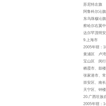
苏尼特左旗 
阿鲁科尔沁旗
东乌珠穆沁旗
察哈尔右翼中
达尔罕茂明安
9.上海市
2005年辖：
黄浦区 卢湾
宝山区 闵行
栖霞市
、
鼓楼
张家港市、常
崇安区、南长
天宁区
、
钟楼
20.广西壮族
2005年辖：