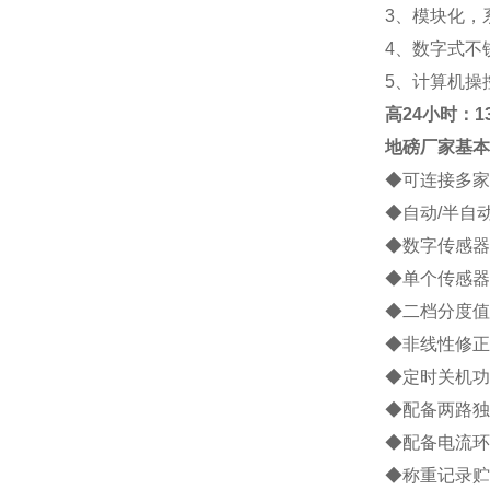
3
、模块化，
4
、数字式不
5
、计算机操
高
24小时：138
地磅厂家
基本
◆
可连接多家
◆
自动
/
半自
◆
数字传感器
◆
单个传感器
◆
二档分度值
◆
非线性修正
◆
定时关机功
◆
配备两路独
◆
配备电流环
◆
称重记录贮