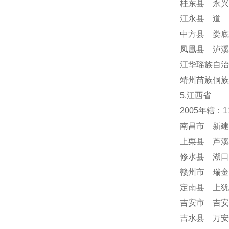
桂东县 永兴
江永县 道 
中方县 娄底
凤凰县 泸溪
江华瑶族自治
靖州苗族侗族
5.江西省
2005年辖：
南昌市 新建
上栗县 芦溪
修水县 湖口
赣州市 瑞金
定南县 上犹
吉安市 吉安
吉水县 万安