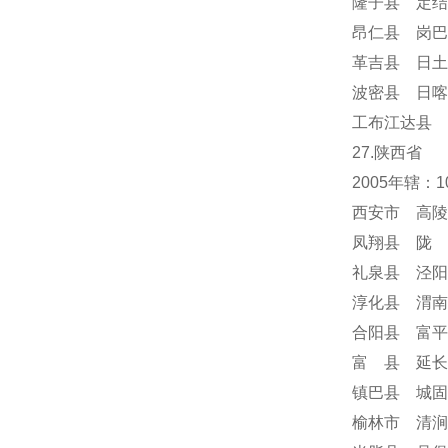
隆子县 定结
昂仁县 岗巴
革吉县 日土
波密县 日喀
工布江达县 
27.陕西省
2005年辖：
西安市 高陵
凤翔县 陇 
礼泉县 泾阳
淳化县 渭南
合阳县 富平
富 县 延长
镇巴县 城固
榆林市 清涧