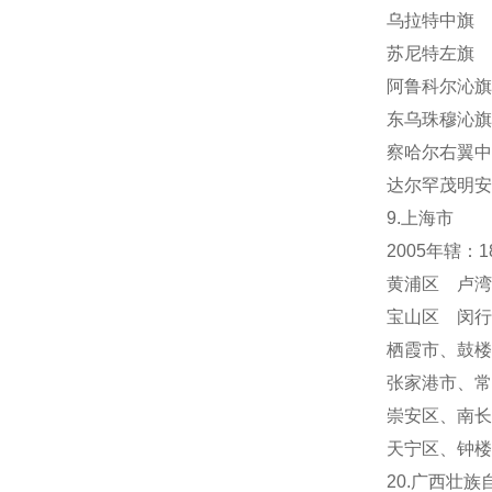
乌拉特中旗 
苏尼特左旗 
阿鲁科尔沁旗
东乌珠穆沁旗
察哈尔右翼中
达尔罕茂明安
9.上海市
2005年辖：
黄浦区 卢湾
宝山区 闵行
栖霞市
、
鼓楼
张家港市、常
崇安区、南长
天宁区
、
钟楼
20.广西壮族