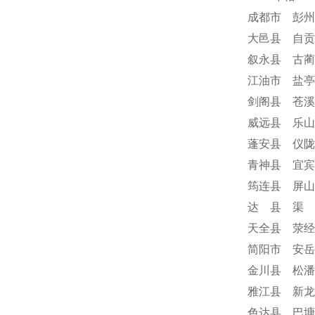
成都市 彭州
大邑县 自贡
叙永县 古蔺
江油市 盐亭
剑阁县 苍溪
威远县 乐山
蓬安县 仪陇
青神县 宜宾
筠连县 屏山
达 县 渠 
天全县 荥经
简阳市 安岳
金川县 松潘
雅江县 新龙
色达县 巴塘