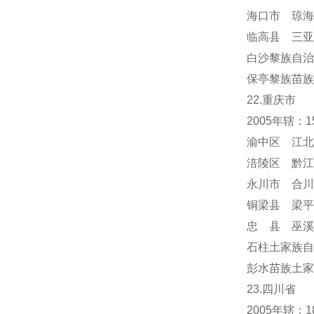
海口市 琼海
临高县 三亚
白沙黎族自治
保亭黎族苗族
22.重庆市
2005年辖：
渝中区 江北
涪陵区 黔江
永川市 合川
铜梁县 梁平
忠 县 巫溪
石柱土家族自
彭水苗族土家
23.四川省
2005年辖：