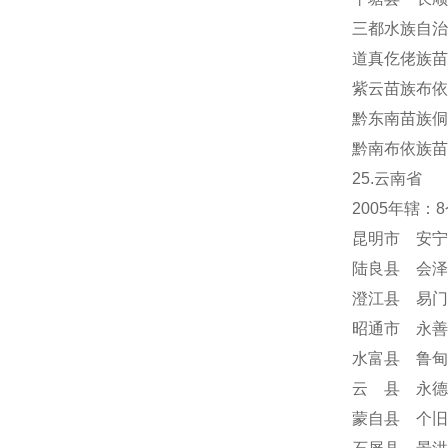
三都水族自治
道真仡佬族苗
紫云苗族布依
黔东南苗族侗
黔南布依族苗
25.云南省
2005年辖
昆明市 安宁
陆良县 会泽
澄江县 易门
昭通市 永善
水富县 鲁甸
云 县 永德
蒙自县 个旧