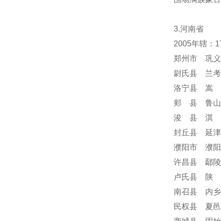
3.河南省
2005年辖：
郑州市 巩义
尉氏县 兰考
洛宁县 嵩 
郏 县 鲁山
浚 县 淇 
封丘县 延津
濮阳市 濮阳
许昌县 鄢陵
卢氏县 陕 
南召县 内乡
民权县 夏邑