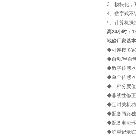
3
、模块化，
4
、数字式不
5
、计算机操
高
24小时：138
地磅厂家
基本
◆
可连接多家
◆
自动
/
半自
◆
数字传感器
◆
单个传感器
◆
二档分度值
◆
非线性修正
◆
定时关机功
◆
配备两路独
◆
配备电流环
◆
称重记录贮