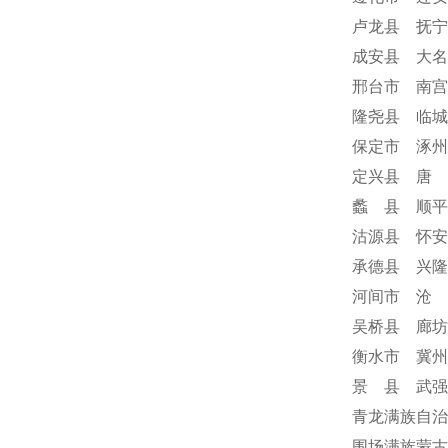
卢龙县 抚宁
成安县 大名
邢台市 南宫
隆尧县 临城
保定市 涿州
定兴县 唐 
蠡 县 顺平
沽源县 怀安
承德县 兴隆
河间市 沧 
吴桥县 廊坊
衡水市 冀州
景 县 武强
青龙满族自治
围场满族蒙