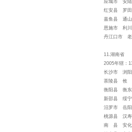
应城市 安陆
红安县 罗田
嘉鱼县 通山
恩施市 利川
丹江口市 老
11.湖南省
2005年辖
长沙市 浏阳
茶陵县 攸 
衡阳县 衡东
新邵县 绥宁
汨罗市 岳阳
桃源县 汉寿
南 县 安化