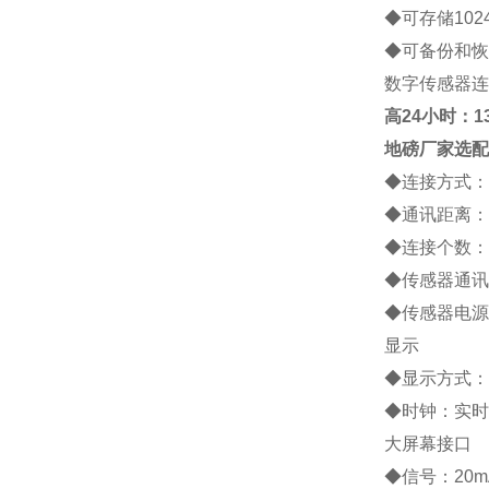
◆
可存储
102
◆
可备份和恢
数字传感器连
高
24小时：138
地磅厂家
选配
◆
连接方式：
◆
通讯距离：
◆
连接个数：
◆
传感器通讯
◆
传感器电源
显示
◆
显示方式：
◆
时钟：实时
大屏幕接口
◆
信号：
20m