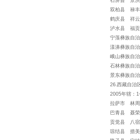
石屏县 景洪
双柏县 禄丰
鹤庆县 祥云
泸水县 福贡
宁蒗彝族自治
漾濞彝族自治
峨山彝族自治
石林彝族自治
景东彝族自治
26.西藏自治
2005年辖
拉萨市 林周
巴青县 聂荣
贡觉县 八宿
琼结县 措美