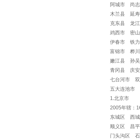
阿城市 尚志
木兰县 延寿
克东县 龙江
鸡西市 密山
伊春市 铁力
富锦市 桦川
嫩江县 孙吴
青冈县 庆
七台河市 双
五大连池市 
1.北京市
2005年辖：
东城区 西城
顺义区 昌平
门头沟区 