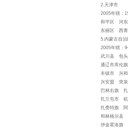
2.天津市
2005年辖：
和平区 河东
东丽区 西青
5.内蒙古自治
2005年辖：
武川县 包
通辽市库伦
丰镇市 兴
兴安盟 突
巴林右旗 
扎兰屯市 
扎赉特旗 阿
和林格尔县 
伊金霍洛旗 