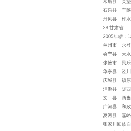
米脂县 吴堡
石泉县 宁陕
丹凤县 柞水
28.甘肃省
2005年辖
兰州市 永登
会宁县 天水
张掖市 民乐
华亭县 泾川
庆城县 镇原
渭源县 陇西
文 县 两当
广河县 和政
夏河县 嘉峪
张家川回族自