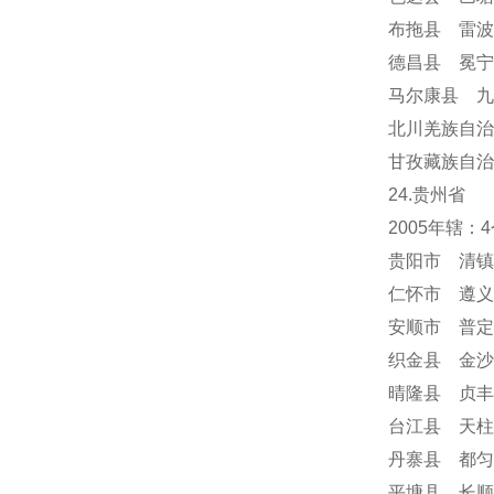
布拖县 雷波
德昌县 冕
马尔康县 九
北川羌族自治
甘孜藏族自治
24
.贵州省
2005年辖
贵阳市 清镇
仁怀市 遵义
安顺市
普定
织金县 金沙
晴隆县 贞丰
台江县 天柱
丹寨县 都匀
平塘县 长顺