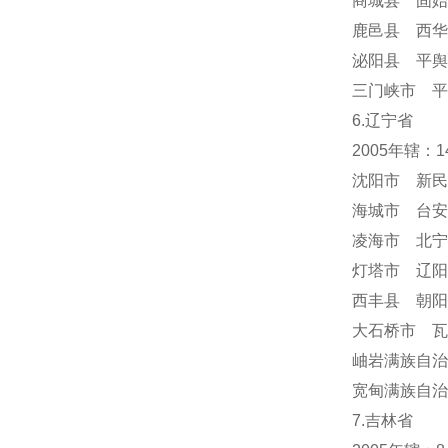
商城县 固始
鹿邑县 西华
泌阳县 平舆
三门峡市 平
6.辽宁省
2005年辖：
沈阳市 新民
海城市 台安
凌海市 北宁
灯塔市 辽阳
西丰县 朝阳
大石桥市 瓦
岫岩满族自
宽甸满族自治
7.吉林省