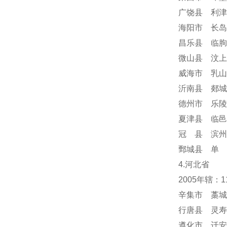
广饶县 利津
海阳市 长岛
昌乐县 临朐
微山县 汶上
威海市 乳山
沂南县 郯城
德州市 乐陵
夏津县 临邑
冠 县 滨州
鄄城县 单 
4.河北省
2005年辖：
辛集市 藁城
行唐县 灵寿
遵化市 迁安